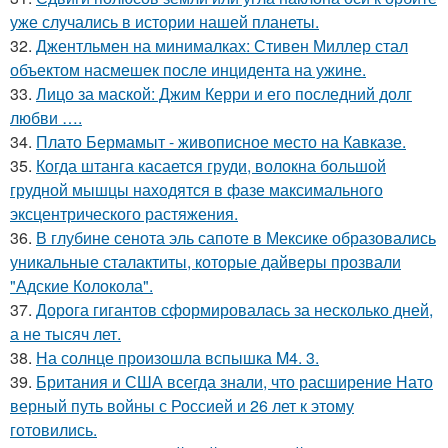
уже случались в истории нашей планеты.
32.
Джентльмен на минималках: Стивен Миллер стал
объектом насмешек после инцидента на ужине.
33.
Лицо за маской: Джим Керри и его последний долг
любви ….
34.
Плато Бермамыт - живописное место на Кавказе.
35.
Когда штанга касается груди, волокна большой
грудной мышцы находятся в фазе максимального
эксцентрического растяжения.
36.
В глубине сенота эль сапоте в Мексике образовались
уникальные сталактиты, которые дайверы прозвали
"Адские Колокола".
37.
Дорога гигантов сформировалась за несколько дней,
а не тысяч лет.
38.
На солнце произошла вспышка M4. 3.
39.
Британия и США всегда знали, что расширение Нато
верный путь войны с Россией и 26 лет к этому
готовились.