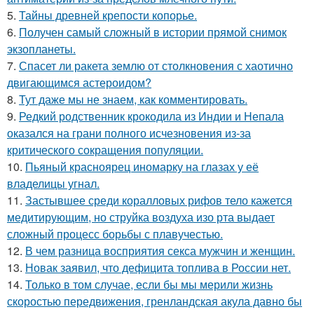
5.
Тайны древней крепости копорье.
6.
Получен самый сложный в истории прямой снимок
экзопланеты.
7.
Спасет ли ракета землю от столкновения с хаотично
двигающимся астероидом?
8.
Тут даже мы не знаем, как комментировать.
9.
Редкий родственник крокодила из Индии и Непала
оказался на грани полного исчезновения из-за
критического сокращения популяции.
10.
Пьяный красноярец иномарку на глазах у её
владелицы угнал.
11.
Застывшее среди коралловых рифов тело кажется
медитирующим, но струйка воздуха изо рта выдает
сложный процесс борьбы с плавучестью.
12.
В чем разница восприятия секса мужчин и женщин.
13.
Новак заявил, что дефицита топлива в России нет.
14.
Только в том случае, если бы мы мерили жизнь
скоростью передвижения, гренландская акула давно бы