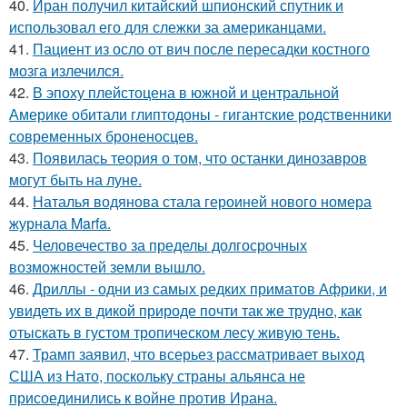
40.
Иран получил китайский шпионский спутник и
использовал его для слежки за американцами.
41.
Пациент из осло от вич после пересадки костного
мозга излечился.
42.
В эпоху плейстоцена в южной и центральной
Америке обитали глиптодоны - гигантские родственники
современных броненосцев.
43.
Появилась теория о том, что останки динозавров
могут быть на луне.
44.
Наталья водянова стала героиней нового номера
журнала Marfa.
45.
Человечество за пределы долгосрочных
возможностей земли вышло.
46.
Дриллы - одни из самых редких приматов Африки, и
увидеть их в дикой природе почти так же трудно, как
отыскать в густом тропическом лесу живую тень.
47.
Трамп заявил, что всерьез рассматривает выход
США из Нато, поскольку страны альянса не
присоединились к войне против Ирана.