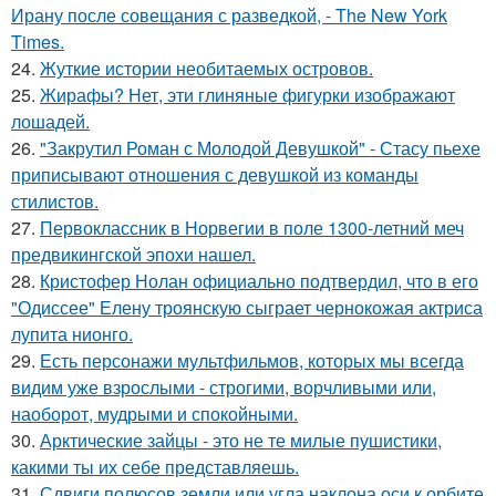
Ирану после совещания с разведкой, - The New York
Times.
24.
Жуткие истории необитаемых островов.
25.
Жирафы? Нет, эти глиняные фигурки изображают
лошадей.
26.
"Закрутил Роман с Молодой Девушкой" - Стасу пьехе
приписывают отношения с девушкой из команды
стилистов.
27.
Первоклассник в Норвегии в поле 1300-летний меч
предвикингской эпохи нашел.
28.
Кристофер Нолан официально подтвердил, что в его
"Одиссее" Елену троянскую сыграет чернокожая актриса
лупита нионго.
29.
Есть персонажи мультфильмов, которых мы всегда
видим уже взрослыми - строгими, ворчливыми или,
наоборот, мудрыми и спокойными.
30.
Арктические зайцы - это не те милые пушистики,
какими ты их себе представляешь.
31.
Сдвиги полюсов земли или угла наклона оси к орбите