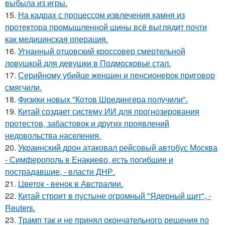
выбыла из игры.
15.
На кадрах с процессом извлечения камня из
протектора промышленной шины всё выглядит почти
как медицинская операция.
16.
Угнанный отцовский кроссовер смертельной
ловушкой для девушки в Подмосковье стал.
17.
Серийному убийце женщин и пенсионерок приговор
смягчили.
18.
Физики новых "Котов Шредингера получили".
19.
Китай создает систему ИИ для прогнозирования
протестов, забастовок и других проявлений
недовольства населения.
20.
Украинский дрон атаковал рейсовый автобус Москва
- Симферополь в Енакиево, есть погибшие и
пострадавшие, - власти ДНР.
21.
Цветок - венок в Австралии.
22.
Китай строит в пустыне огромный "Ядерный щит", -
Reuters.
23.
Трамп так и не принял окончательного решения по