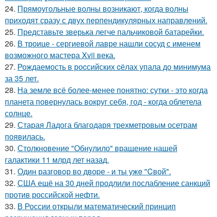
24.
Прямоугольные волны возникают, когда волны
приходят сразу с двух перпендикулярных направлений.
25.
Представьте зверька легче пальчиковой батарейки.
26.
В троице - сергиевой лавре нашли сосуд с именем
возможного мастера Xvii века.
27.
Рождаемость в роcсийских cёлах упала до минимума
за 35 лет.
28.
На земле всё более-менее понятно: сутки - это когда
планета повернулась вокруг себя, год - когда облетела
солнце.
29.
Старая Ладога благодаря трехметровым осетрам
появилась.
30.
Столкновение "Обнулило" вращение нашей
галактики 11 млрд лет назад.
31.
Один разговoр во двоpе - и ты ужe "Cвой".
32.
США ещё на 30 дней продлили послабление санкций
против российской нефти.
33.
В России открыли математический принцип