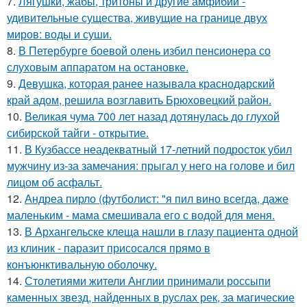
7.
Лягушки, жабы, тритоны и другие амфибии -
удивительные существа, живущие на границе двух
миров: воды и суши.
8.
В Петербурге боевой олень избил пенсионера со
слуховым аппаратом на остановке.
9.
Девушка, которая ранее называла краснодарский
край адом, решила возглавить Брюховецкий район.
10.
Великая чума 700 лет назад дотянулась до глухой
сибирской тайги - открытие.
11.
В Кузбассе неадекватный 17-летний подросток убил
мужчину из-за замечания: прыгал у него на голове и бил
лицом об асфальт.
12.
Андреа пирло (футболист: "я пил вино всегда, даже
маленьким - мама смешивала его с водой для меня.
13.
В Архангельске клеща нашли в глазу пациента одной
из клиник - паразит присосался прямо в
конъюнктивальную оболочку.
14.
Столетиями жители Англии принимали россыпи
каменных звезд, найденных в руслах рек, за магические