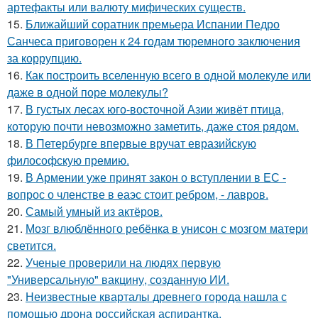
артефакты или валюту мифических существ.
15.
Ближайший соратник премьера Испании Педро
Санчеса приговорен к 24 годам тюремного заключения
за коррупцию.
16.
Как построить вселенную всего в одной молекуле или
даже в одной поре молекулы?
17.
В густых лесах юго-восточной Азии живёт птица,
которую почти невозможно заметить, даже стоя рядом.
18.
В Петербурге впервые вручат евразийскую
философскую премию.
19.
В Армении уже принят закон о вступлении в ЕС -
вопрос о членстве в еаэс стоит ребром, - лавров.
20.
Самый умный из актёров.
21.
Мозг влюблённого ребёнка в унисон с мозгом матери
светится.
22.
Ученые проверили на людях первую
"Универсальную" вакцину, созданную ИИ.
23.
Неизвестные кварталы древнего города нашла с
помощью дрона российская аспирантка.