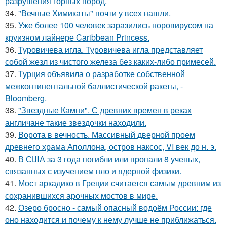
разрушения горных пород.
34.
"Вечные Химикаты" почти у всех нашли.
35.
Уже более 100 человек заразились норовирусом на
круизном лайнере Caribbean Princess.
36.
Туровичева игла. Туровичева игла представляет
собой жезл из чистого железа без каких-либо примесей.
37.
Турция объявила о разработке собственной
межконтинентальной баллистической ракеты, -
Bloomberg.
38.
"Звездные Камни". С древних времен в реках
англичане такие звездочки находили.
39.
Ворота в вечность. Массивный дверной проем
древнего храма Аполлона, остров наксос, VI век до н. э.
40.
В США за 3 года погибли или пропали 8 ученых,
связанных с изучением нло и ядерной физики.
41.
Мост аркадико в Греции считается самым древним из
сохранившихся арочных мостов в мире.
42.
Озеро бросно - самый опасный водоём России: где
оно находится и почему к нему лучше не приближаться.