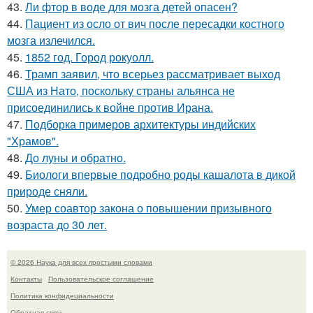
43.
Ли фтор в воде для мозга детей опасен?
44.
Пациент из осло от вич после пересадки костного
мозга излечился.
45.
1852 год. Город рокуолл.
46.
Трамп заявил, что всерьез рассматривает выход
США из Нато, поскольку страны альянса не
присоединились к войне против Ирана.
47.
Подборка примеров архитектуры индийских
"Храмов".
48.
До луны и обратно.
49.
Биологи впервые подробно роды кашалота в дикой
природе сняли.
50.
Умер соавтор закона о повышении призывного
возраста до 30 лет.
© 2026 Наука для всех простыми словами
Контакты
Пользовательское соглашение
Политика конфидециальности
Обратная связь