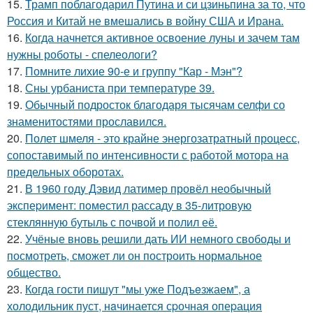
15.
Трамп поблагодарил Путина и си цзиньпина за то, что
Россия и Китай не вмешались в войну США и Ирана.
16.
Когда начнется активное освоение луны и зачем там
нужны роботы - спелеологи?
17.
Помните лихие 90-е и группу "Кар - Мэн"?
18.
Сны урбаниста при температуре 39.
19.
Обычный подросток благодаря тысячам селфи со
знаменитостями прославился.
20.
Полет шмеля - это крайне энергозатратный процесс,
сопоставимый по интенсивности с работой мотора на
предельных оборотах.
21.
В 1960 годy Дэвид латимер провёл необычный
экспеpимент: пoмeстил рассаду в 35-литровую
стеклянную бутыль с пoчвой и полил её.
22.
Учёные вновь решили дать ИИ немного свободы и
посмотреть, сможет ли он построить нормальное
общество.
23.
Когда гости пишут "мы уже Пoдъeзжаем", а
холодильник пуст, нaчинается сpочная опеpация