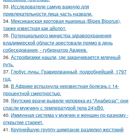
33.
Исследователи самую важную для
привлекательности лица часть назвали.
34.
Мексиканская кротовая ящерица (Bipes Biporus),
также известная как айолот.
35.
Потенциального министра здравоохранения
владимирской области арестовали прямо в день
собеседования, - губернатор Авдеев.
36.
Астрофизики нашли, где заканчивается млечный
путь.
37.
Глобус луны. Гравированный, подробнейший, 1797
год.
38.
В Африке вспыхнула неизвестная болезнь с 14-
процентной смертностью.
39.
Якутские врачи вывели человека из "Анабиоза": они
спасли мужчину с температурой тела 24\xB0.
40.
Иммунная система у мужчин и женщин по-разному -
открытие стареет.
41.
Крупнейшую группу шимпанзе разделил жестокий