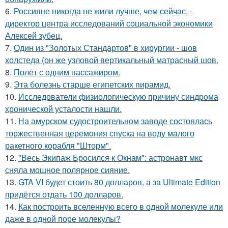
6.
Россияне никогда не жили лучше, чем сейчас, -
директор центра исследований социальной экономики
Алексей зубец.
7.
Один из "Золотых Стандартов" в хирургии - шов
холстеда (он же узловой вертикальный матрасный шов.
8.
Полёт с одним пассажиром.
9.
Эта болезнь старше египетских пирамид.
10.
Исследователи физиологическую причину синдрома
хронической усталости нашли.
11.
На амурском судостроительном заводе состоялась
торжественная церемония спуска на воду малого
ракетного корабля "Шторм".
12.
"Весь Экипаж Бросился к Окнам": астронавт мкс
сняла мощное полярное сияние.
13.
GTA VI будет стоить 80 долларов, а за Ultimate Edition
придётся отдать 100 долларов.
14.
Как построить вселенную всего в одной молекуле или
даже в одной поре молекулы?