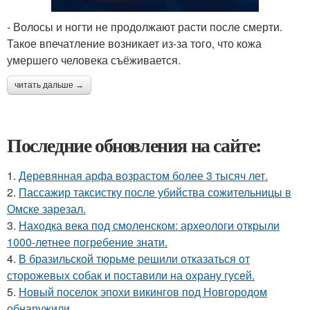
- Волосы и ногти не продолжают расти после смерти.
Такое впечатление возникает из-за того, что кожа
умершего человека съёживается.
читать дальше →
Последние обновления на сайте:
1.
Деревянная арфа возрастом более 3 тысяч лет.
2.
Пассажир таксистку после убийства сожительницы в
Омске зарезал.
3.
Находка века под смоленском: археологи открыли
1000-летнее погребение знати.
4.
В бразильской тюрьме решили отказаться от
сторожевых собак и поставили на охрану гусей.
5.
Новый поселок эпохи викингов под Новгородом
обнаружили.