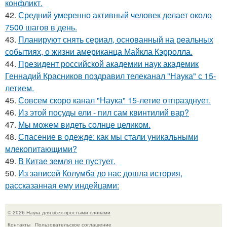
конфликт.
42.
Средний умеренно активный человек делает около
7500 шагов в день.
43.
Планируют снять сериал, основанный на реальных
событиях, о жизни американца Майкла Кэрролла.
44.
Президент российской академии наук академик
Геннадий Красников поздравил телеканал "Наука" с 15-
летием.
45.
Совсем скоро канал "Наука" 15-летие отпразднует.
46.
Из этой посуды ели - пил сам квинтилий вар?
47.
Мы можем видеть солнце целиком.
48.
Спасение в одежде: как мы стали уникальными
млекопитающими?
49.
В Китае земля не пустует.
50.
Из записей Колумба до нас дошла история,
рассказанная ему индейцами:
© 2026 Наука для всех простыми словами
Контакты
Пользовательское соглашение