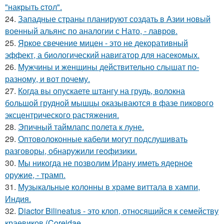
"накрыть cтол".
24.
Западные страны планируют создать в Азии новый
военный альянс по аналогии с Нато, - лавров.
25.
Яркое свечение мицен - это не декоративный
эффект, а биологический навигатор для насекомых.
26.
Мужчины и женщины действительно слышат по-
разному, и вот почему.
27.
Когда вы опускаете штангу на грудь, волокна
большой грудной мышцы оказываются в фазе пикового
эксцентрического растяжения.
28.
Эпичный таймлапс полета к луне.
29.
Оптоволоконные кабели могут подслушивать
разговоры, обнаружили геофизики.
30.
Мы никогда не позволим Ирану иметь ядерное
оружие, - трамп.
31.
Музыкальные колонны в храме виттала в хампи,
Индия.
32.
Diactor Bilineatus - это клоп, относящийся к семейству
краевиков (Coreidae.