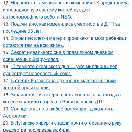
12.
Норвежско - американская компания 1X представила
инновационную систему кистей рук для
антропоморфного робота NEO.
13.
Подсчитано, как изменилась смертность в ДТП за
последние 35 лет.
14.
Открытие: клетки матери проникают в мозг ребенка и
остаются там на всю жизнь.
15.
Секрет идеального сна в правильном дневном
освещении обнаружился.
16.
"В темноте океанского дна … уже миллионы лет
существует невероятный союз.
17.
В степях Казахстана археологи мавзолей эпохи
золотой орды нашли.
18.
Украинская тиктокерша пожаловалась на гвоздь в
колесе и заживо сгорела в Porsche после ДТП.
19.
Солнце опасно в любое время дня, доказали в
Австралии.
20.
В Луганске хирурги спасли почти оторванную руку
медсестре после взрыва бпла.