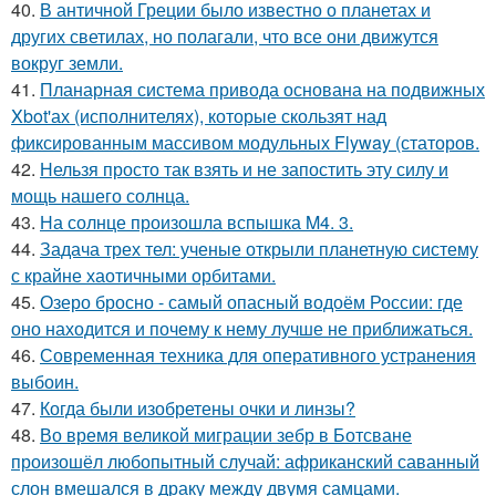
40.
В античной Греции было известно о планетах и
других светилах, но полагали, что все они движутся
вокруг земли.
41.
Планарная система привода основана на подвижных
Xbot'ах (исполнителях), которые скользят над
фиксированным массивом модульных Flyway (статоров.
42.
Нельзя просто так взять и не запостить эту силу и
мощь нашего солнца.
43.
На солнце произошла вспышка M4. 3.
44.
Задача трех тел: ученые открыли планетную систему
с крайне хаотичными орбитами.
45.
Озеро бросно - самый опасный водоём России: где
оно находится и почему к нему лучше не приближаться.
46.
Современная техника для оперативного устранения
выбоин.
47.
Когда были изобретены очки и линзы?
48.
Во время великой миграции зебр в Ботсване
произошёл любопытный случай: африканский саванный
слон вмешался в драку между двумя самцами.