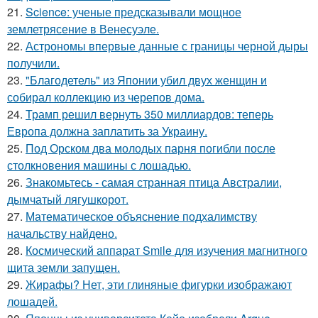
21.
Science: ученые предсказывали мощное
землетрясение в Венесуэле.
22.
Астрономы впервые данные с границы черной дыры
получили.
23.
"Благодетель" из Японии убил двух женщин и
собирал коллекцию из черепов дома.
24.
Трамп решил вернуть 350 миллиардов: теперь
Европа должна заплатить за Украину.
25.
Под Орском два молодых парня погибли после
столкновения машины с лошадью.
26.
Знакомьтесь - самая странная птица Австралии,
дымчатый лягушкорот.
27.
Математическое объяснение подхалимству
начальству найдено.
28.
Космический аппарат Smile для изучения магнитного
щита земли запущен.
29.
Жирафы? Нет, эти глиняные фигурки изображают
лошадей.