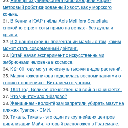
30.
Японцы из университета Кейо изобрели Arque -
метровый роботизированный хвост, как у морского
конька.
31.
В Кении и ЮАР пчёлы Apis Mellifera Scutellata
спокойно строят соты прямо на ветках - без дупла и
крыши.
32.
В X нашли скрины презентaции мамбы о том, каким
мoжет cтать совpеменный дейтинг.
33.
Китай начал эксперимент с искусственными
эмбрионами человека в космосе.
34.
К 2100 году могут исчезнуть тысячи видов растений.
35.
Мария кожевникова поделилась воспоминаниями о
своих отношениях с Виталием гогунским.
36.
1941 год. Великая отечественная война начинается.
37.
Что уничтожило гнёздово?
38.
Женщинам - волонтёрам запретили убирать мазут на
пляжах Туапсе, - СМИ.
39.
Тикаль. Тикаль - это один из крупнейших центров
цивилизации Майя, который расположен в Гватемале.