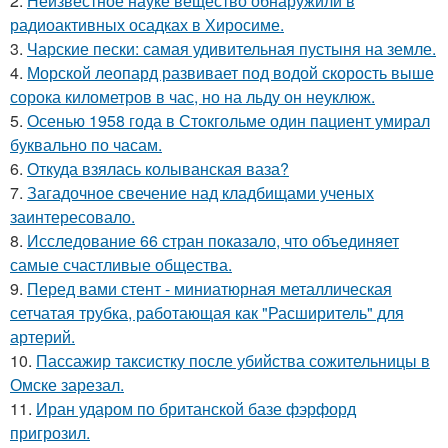
2.
Неизвестное науке вещество обнаружили в
радиоактивных осадках в Хиросиме.
3.
Чарские пески: самая удивительная пустыня на земле.
4.
Морской леопард развивает под водой скорость выше
сорока километров в час, но на льду он неуклюж.
5.
Осенью 1958 года в Стокгольме один пациент умирал
буквально по часам.
6.
Откуда взялась колыванская ваза?
7.
Загадочное свечение над кладбищами ученых
заинтересовало.
8.
Исследование 66 стран показало, что объединяет
самые счастливые общества.
9.
Перед вами стент - миниатюрная металлическая
сетчатая трубка, работающая как "Расширитель" для
артерий.
10.
Пассажир таксистку после убийства сожительницы в
Омске зарезал.
11.
Иран ударом по британской базе фэрфорд
пригрозил.