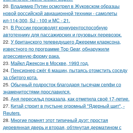
20.
Владимир Путин осмотрел в Жуковском образцы
новой российской авиационной техники - самолеты
ил-114-300, SJ - 100 и МС - 21.
21.
В России производят конкурентоспособную
автотехнику для пассажирских и грузовых перевозок.
22.
У британского телеведущего Джереми кларксона,
известного по программе Top Gear, обнаружили
агрессивную форму рака.
23.
Майкл Джексон в Москве, 1993 год.
24.
Пенсионер сжёг 6 машин, пытаясь отомстить соседу
за сбитого кота.
25.
Обычный подросток благодаря тысячам селфи со
знаменитостями прославился.
26.
Аня пересильд показала, как отметила своё 17-летие.
27.
Китай строит в пустыне огромный "Ядерный щит", -
Reuters.
28.
Многие помнят этот типичный дуэт: простая
деревянная дверь и вторая, обтянутая дерматином с