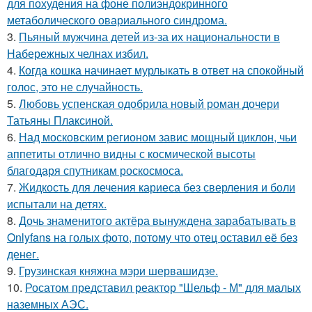
для похудения на фоне полиэндокринного
метаболического овариального синдрома.
3.
Пьяный мужчина детей из-за их национальности в
Набережных челнах избил.
4.
Когда кошка начинает мурлыкать в ответ на спокойный
голос, это не случайность.
5.
Любовь успенская одобрила новый роман дочери
Татьяны Плаксиной.
6.
Над московским регионом завис мощный циклон, чьи
аппетиты отлично видны с космической высоты
благодаря спутникам роскосмоса.
7.
Жидкость для лечения кариеса без сверления и боли
испытали на детях.
8.
Дочь знаменитого актёра вынуждена зарабатывать в
Onlyfans на голых фото, потому что отец оставил её без
денег.
9.
Грузинская княжна мэри шервашидзе.
10.
Росатом представил реактор "Шельф - М" для малых
наземных АЭС.