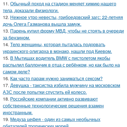
11.
Обычный поход на стадион меняет химию нашего
тела, доказали физиологи.
12.
Нежное утро невесты, грибоедовский загс: 22-летняя
дочь Олега Газманова вышла замуж.
13.
Парень купил форму МВД, чтобы не стоять в очереди
за бензином.
14.
Тело женщины, которая пыталась подорвать
украинского олигарха в монако, нашли под Киевом.
15.
В Мытищах водитель BMW с пистолетом якобы
распылил баллончик в отца с ребёнком, но как было на
самом деле?
16.
Как часто парам нужно заниматься сексом?
17.
Девушка - таксистка избила мужчину на московском
АЗС после попытки спустить ей колесо.
18.
Российские компании активно развивают
собственные технологические решения взамен
иностранным.
19.
Медуза цефея - один из самых необычных
обитателей тропических морей.