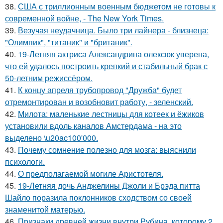
38.
США с триллионным военным бюджетом не готовы к
современной войне, - The New York Times.
39.
Везучая неудачница. Было три лайнера - близнеца:
"Олимпик", "титаник" и "британик".
40.
19-Летняя актриса Александрина олексюк уверена,
что ей удалось построить крепкий и стабильный брак с
50-летним режиссёром.
41.
К концу апреля трубопровод "Дружба" будет
отремонтирован и возобновит работу, - зеленский.
42.
Милота: маленькие лестницы для котеек и ёжиков
установили вдоль каналов Амстердама - на это
выделено \u20ac100'000.
43.
Почему сомнение полезно для мозга: выяснили
психологи.
44.
О предполагаемой могиле Аристотеля.
45.
19-Летняя дочь Анджелины Джоли и Брэда питта
Шайло поразила поклонников сходством со своей
знаменитой матерью.
46.
Признаки древней жизни внутри Рубина, которому 2,