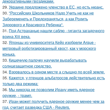
декоративными гвоздиками.
29.
Украине предложено членство в ЕС, но есть нюанс.
30.
"Российских Школьников Надо Учить не как не
Забеременеть и Предохраняться, а как Родить
Здорового и Красивого Ребенка".
31.
Под Астраханью нашли саблю - гиганта загадочного
воина Xiii века.
32.
Японцы из университета Кейо изобрели Arque -
метровый роботизированный хвост, как у морского
конька.
33.
Кишечную палочку научили вырабатывать
солнцезащитное средство.
34.
Взорвалось в одном месте а слышно по всей земле.
35.
Кажется, у птенцов альбатросов действительно есть
только два режима:
36.
Мы никогда не позволим Ирану иметь ядерное
оружие, - трамп.
37.
Иран может получить ядерное оружие менее чем за
год, считает разведка США - Reuters.