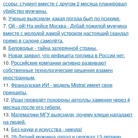
ссоры: студент вместе с другом 2 месяца планировал
убийство мужчины.
6.
Ученые выяснили, какая погода бьет по психике.
7.
Ой - ой! На рейсе Москва - Дубай пожилой мужчина
вместе с молодой дамой устроили настоящий скандал
прямо в салоне самолёта.
8.
Беловодье - тайна затерянной страны.
9.
Новак заявил, что дефицита топлива в России нет.
10.
Российские компании активно развивают
собственные технологические решения взамен
иностранным.
11.
Французская ИИ - модель Mistral имеет свои
принципы.
12.
Иран проведёт похороны аятоллы хаменеи через 4
месяца после его гибели.
13.
Математики МГУ выяснили, почему клещи нападают
на людей.
14.
Без науки и искусства - никуда!
15.
29-Летний мужчина лапал и целовал 13-летнюю