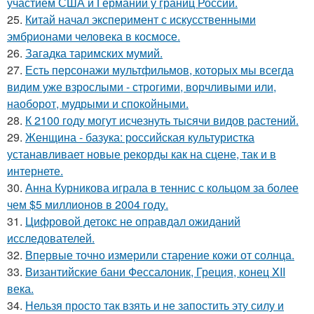
участием США и Германии у границ России.
25.
Китай начал эксперимент с искусственными
эмбрионами человека в космосе.
26.
Загадка таримских мумий.
27.
Есть персонажи мультфильмов, которых мы всегда
видим уже взрослыми - строгими, ворчливыми или,
наоборот, мудрыми и спокойными.
28.
К 2100 году могут исчезнуть тысячи видов растений.
29.
Женщина - базука: российская культуристка
устанавливает новые рекорды как на сцене, так и в
интернете.
30.
Анна Курникова играла в теннис с кольцом за более
чем $5 миллионов в 2004 году.
31.
Цифровой детокс не оправдал ожиданий
исследователей.
32.
Впервые точно измерили старение кожи от солнца.
33.
Византийские бани Фессалоник, Греция, конец XII
века.
34.
Нельзя просто так взять и не запостить эту силу и