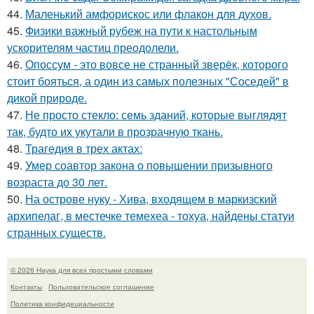
44.
Маленький амфорискос или флакон для духов.
45.
Физики важный рубеж на пути к настольным
ускорителям частиц преодолели.
46.
Опоссум - это вовсе не странный зверёк, которого
стоит бояться, а один из самых полезных "Соседей" в
дикой природе.
47.
Не просто стекло: семь зданий, которые выглядят
так, будто их укутали в прозрачную ткань.
48.
Трагедия в трех актах:
49.
Умер соавтор закона о повышении призывного
возраста до 30 лет.
50.
На острове нуку - Хива, входящем в маркизский
архипелаг, в местечке темехеа - тохуа, найдены статуи
странных существ.
© 2026 Наука для всех простыми словами
Контакты
Пользовательское соглашение
Политика конфидециальности