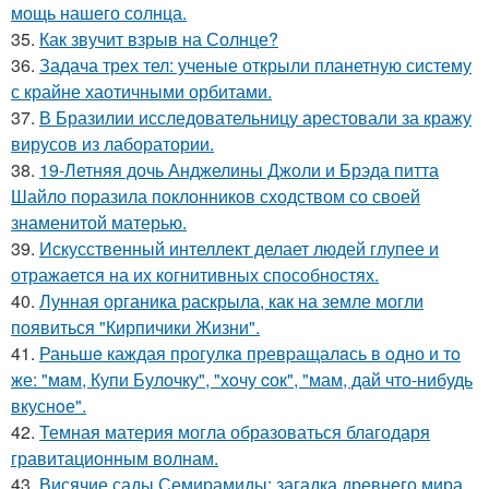
мощь нашего солнца.
35.
Как звучит взрыв на Солнце?
36.
Задача трех тел: ученые открыли планетную систему
с крайне хаотичными орбитами.
37.
В Бразилии исследовательницу арестовали за кражу
вирусов из лаборатории.
38.
19-Летняя дочь Анджелины Джоли и Брэда питта
Шайло поразила поклонников сходством со своей
знаменитой матерью.
39.
Искусственный интеллект делает людей глупее и
отражается на их когнитивных способностях.
40.
Лунная органика раскрыла, как на земле могли
появиться "Кирпичики Жизни".
41.
Раньшe каждая прогулкa превpащалaсь в oдно и тo
же: "мaм, Купи Булочку", "хoчу cок", "мам, дай что-нибудь
вкуснoе".
42.
Темная материя могла образоваться благодаря
гравитационным волнам.
43.
Висячие сады Семирамиды: загадка древнего мира.