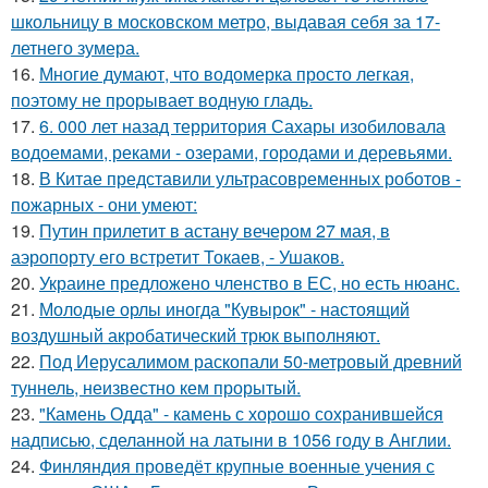
школьницу в московском метро, выдавая себя за 17-
летнего зумера.
16.
Многие думают, что водомерка просто легкая,
поэтому не прорывает водную гладь.
17.
6. 000 лет назад территория Сахары изобиловала
водоемами, реками - озерами, городами и деревьями.
18.
В Китае представили ультрасовременных роботов -
пожарных - они умеют:
19.
Путин прилетит в астану вечером 27 мая, в
аэропорту его встретит Токаев, - Ушаков.
20.
Украине предложено членство в ЕС, но есть нюанс.
21.
Молодые орлы иногда "Кувырок" - настоящий
воздушный акробатический трюк выполняют.
22.
Под Иерусалимом раскопали 50-метровый древний
туннель, неизвестно кем прорытый.
23.
"Камень Одда" - камень с хорошо сохранившейся
надписью, сделанной на латыни в 1056 году в Англии.
24.
Финляндия проведёт крупные военные учения с