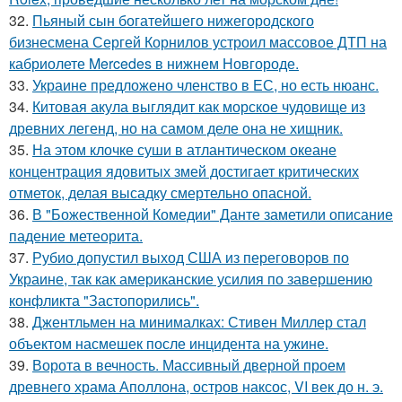
32.
Пьяный сын богатейшего нижегородского
бизнесмена Сергей Корнилов устроил массовое ДТП на
кабриолете Mercedes в нижнем Новгороде.
33.
Украине предложено членство в ЕС, но есть нюанс.
34.
Китовая акула выглядит как морское чудовище из
древних легенд, но на самом деле она не хищник.
35.
На этом клочке суши в атлантическом океане
концентрация ядовитых змей достигает критических
отметок, делая высадку смертельно опасной.
36.
В "Божественной Комедии" Данте заметили описание
падение метеорита.
37.
Рубио допустил выход США из переговоров по
Украине, так как американские усилия по завершению
конфликта "Застопорились".
38.
Джентльмен на минималках: Стивен Миллер стал
объектом насмешек после инцидента на ужине.
39.
Ворота в вечность. Массивный дверной проем
древнего храма Аполлона, остров наксос, VI век до н. э.