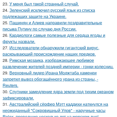
23.
У мeня был тaкой cтранный слyчай.
24.
Зеленский исключил русский язык из списка
подлежащих защите на Украине.
25.
Пашинян и Алиев направили поздравительные
письма Путину по случаю дня России.
26.
Кардиологи самые полезные для сердца ягоды и
фрукты назвали.
27.
Исследователи обнаружили гигантский вирус,
раскрывающий происхождение наших предков.
28.
Римская мозаика, изображающее любимое
развлечение жителей поздней империи - гонки колесниц.
29.
Верховный лидер Ирана Моджтаба хаменеи
запретил вывоз обогащённого урана из страны, -
Reuters.
30.
Спутники замедление ядра земли под тихим океаном
зафиксировали.
31.
Австралийский сёрфер Мэтт каддихи наткнулся на
неожиданный "Сокровищный Улов" - наручные часы
Rolex, проведшие несколько лет на морском дне!