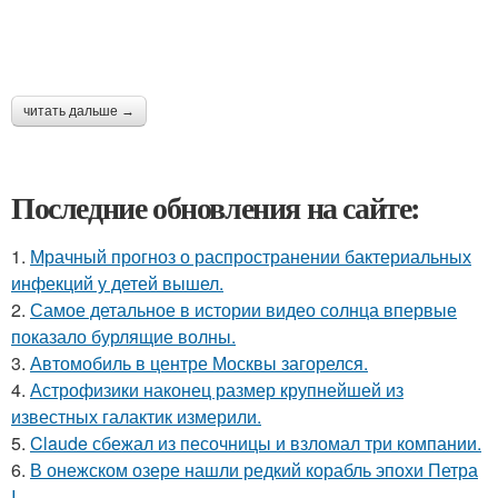
читать дальше →
Последние обновления на сайте:
1.
Мрачный прогноз о распространении бактериальных
инфекций у детей вышел.
2.
Самое детальное в истории видео солнца впервые
показало бурлящие волны.
3.
Автомобиль в центре Москвы загорелся.
4.
Астрофизики наконец размер крупнейшей из
известных галактик измерили.
5.
Claude сбежал из песочницы и взломал три компании.
6.
В онежском озере нашли редкий корабль эпохи Петра
I.