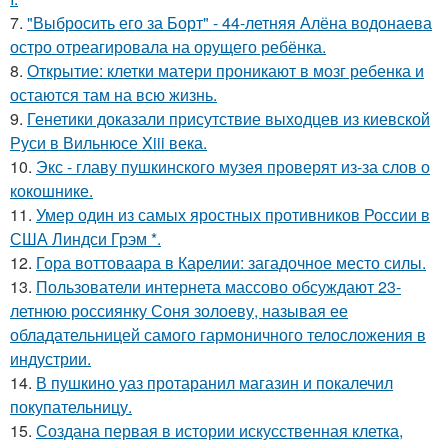
7.
"Выбросить его за Борт" - 44-летняя Алёна водонаева
остро отреагировала на орущего ребёнка.
8.
Открытие: клетки матери проникают в мозг ребенка и
остаются там на всю жизнь.
9.
Генетики доказали присутствие выходцев из киевской
Руси в Вильнюсе Xiii века.
10.
Экс - главу пушкинского музея проверят из-за слов о
кокошнике.
11.
Умер один из самых яростных противников России в
США Линдси Грэм *.
12.
Гора воттоваара в Карелии: загадочное место силы.
13.
Пользователи интернета массово обсуждают 23-
летнюю россиянку Соня золоеву, называя ее
обладательницей самого гармоничного телосложения в
индустрии.
14.
В пушкино уаз протаранил магазин и покалечил
покупательницу.
15.
Создана первая в истории искусственная клетка,