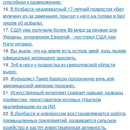
способная к размножению.
16.
В Кузбассе неадекватный 17-летний подросток убил
мужчину из-за замечания: прыгал у него на голове и бил
лицом об асфальт.
17.
США уже получили более $6 млрд за оружие для
Украины, оплаченное Европой, - постпред США при
Нато уитакер.
18.
Вы знали, что на земле есть остров змей, куда людям
официально запрещено заходить.
19.
Зуб в носу у подростка из свердловской области
вырос.
20.
Журналист Такер Карлсон похоронную речь для
американской империи произнес.
21.
Искусственный интеллект снижает навыки: названы
профессии, представители которых утратили
квалификацию из-за ИИ.
22.
В Донбассе и новороссии восстанавливается работа
промышленных предприятий, развивается сельское
хозяйство и растет инвестиционная активность.