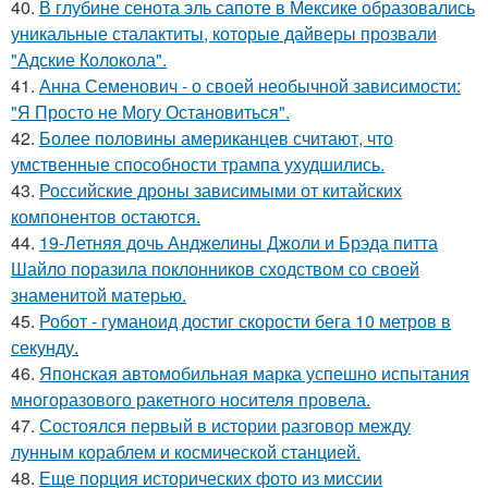
40.
В глубине сенота эль сапоте в Мексике образовались
уникальные сталактиты, которые дайверы прозвали
"Адские Колокола".
41.
Анна Семенович - о своей необычной зависимости:
"Я Просто не Могу Остановиться".
42.
Более половины американцев считают, что
умственные способности трампа ухудшились.
43.
Российские дроны зависимыми от китайских
компонентов остаются.
44.
19-Летняя дочь Анджелины Джоли и Брэда питта
Шайло поразила поклонников сходством со своей
знаменитой матерью.
45.
Робот - гуманоид достиг скорости бега 10 метров в
секунду.
46.
Японская автомобильная марка успешно испытания
многоразового ракетного носителя провела.
47.
Состоялся первый в истории разговор между
лунным кораблем и космической станцией.
48.
Еще порция исторических фото из миссии