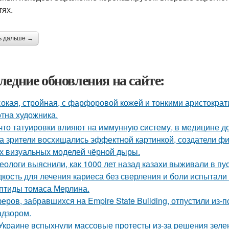
тях.
ь дальше →
ледние обновления на сайте:
окая, стройная, с фарфоровой кожей и тонкими аристократ
отна художника.
 что татуировки влияют на иммунную систему, в медицине д
а зрители восхищались эффектной картинкой, создатели ф
х визуальных моделей чёрной дыры.
еологи выяснили, как 1000 лет назад казахи выживали в пус
кость для лечения кариеса без сверления и боли испытали 
птиды томаса Мерлина.
еров, забравшихся на Empire State Building, отпустили из-п
адзором.
Украине вспыхнули массовые протесты из-за решения зеле