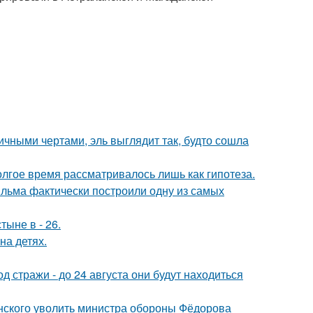
ичными чертами, эль выглядит так, будто сошла
олгое время рассматривалось лишь как гипотеза.
ильма фактически построили одну из самых
тыне в - 26.
на детях.
од стражи - до 24 августа они будут находиться
нского уволить министра обороны Фёдорова