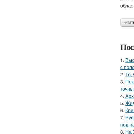
облас
читат
Пос
1.
Выс
с пол
2.
То,
3.
Пок
точны
4.
Арх
5.
Жид
6.
Кри
7.
Руф
под н
8.
На 