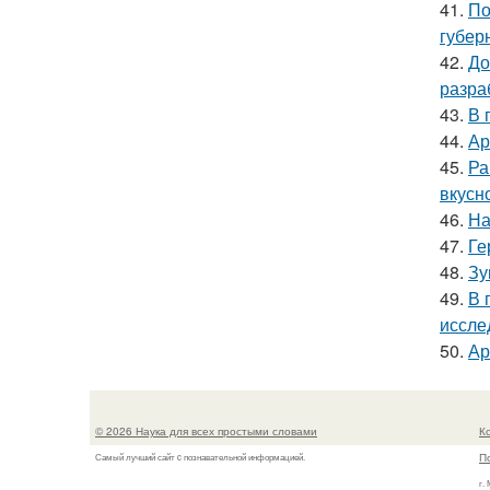
41.
По
губер
42.
До
разра
43.
В 
44.
Ар
45.
Ра
вкусно
46.
На
47.
Ге
48.
Зу
49.
В 
иссле
50.
Ар
© 2026 Наука для всех простыми словами
К
П
Самый лучший сайт c познавательной информацией.
г.