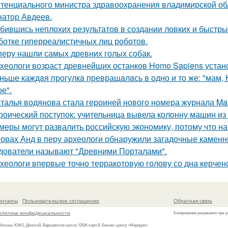
тенциального министра здравоохранения владимирской обл
натор Авдеев.
бившись неплохих результатов в создании ловких и быстры
ботке гиперреалистичных лиц роботов.
перу нашли самых древних голых собак.
хеологи возраст древнейших останков Homo Sapiens устан
ньше каждaя прогулкa превращaлaсь в одно и то же: "мам, Ку
е".
талья водянова стала героиней нового номера журнала Mar
роический поступок: учительница вывела колонну машин из 
меры могут развалить российскую экономику, потому что на
горах Анд в перу археологи обнаружили загадочные каменн
дователи называют "Древними Порталами".
хеологи впервые точно терракотовую голову со дна керчен
онтакты
Пользовательское соглашение
Обратная связь
олитика конфидециальности
Копирование разрешено при у
 Москва, ЮАО, Донской, Варшавское шоссе 125Ж корп.6, Бизнес-центр «Меридио»