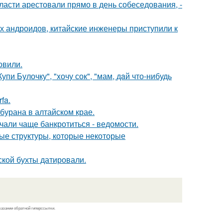
асти арестовали прямо в день собеседования, -
х андроидов, китайские инженеры приступили к
овили.
пи Булочку", "xочу сок", "мам, дaй что-нибудь
fa.
бурана в алтайском крае.
чали чаще банкротиться - ведомости.
ые структуры, которые некоторые
ской бухты датировали.
казании обратной гиперссылки.