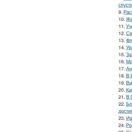
спуст
9.
Рас
10.
Же
11.
Уч
12.
Се
13.
Фл
14.
Ур
15.
За
16.
Мо
17.
Ан
18.
В 
19.
Ви
20.
Ка
21.
В 
22.
Бо
дости
23.
Ир
24.
Ро