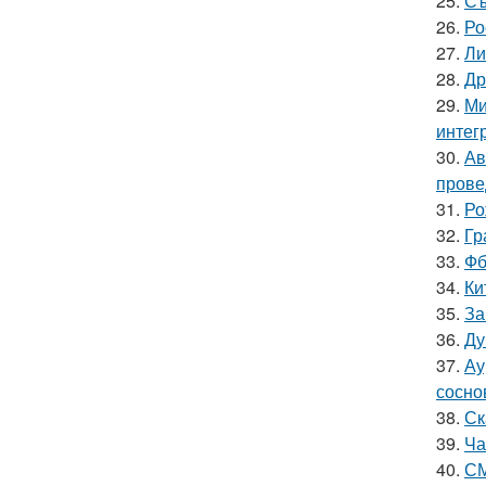
25.
Съ
26.
Ро
27.
Ли
28.
Др
29.
Ми
интег
30.
Ав
прове
31.
Ро
32.
Гр
33.
Фб
34.
Ки
35.
За
36.
Ду
37.
Ау
сосно
38.
Ск
39.
Ча
40.
СМ