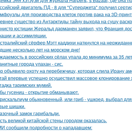
ёмка Энн хэтэуэй для журнала Harper&; s Bazaar, где она п
ссийский двигатель ПД - 8 для "Суперджета" получил серти
мфоузлы для производства клеток против рака на 3D-принт
евнее существо из Антарктиды тайну выхода на сушу раск
нистр юстиции Жеральд дарманен заявил, что Франция дос
рации и ассимиляции.
стралийский сёрфер Мэтт каддихи наткнулся на неожиданн
дшие несколько лет на морском дне!
ждаемость в роcсийских cёлах упала до минимума за 35 лет
анитные города улахан - сис.
р объявило охоту на перебежчицу, которая слила Ирану ам
тай впервые успешно осуществил массовое клонирование 
гадка таримских мумий.
бы гусениц - открытие обманывают.
рискальпиум обыкновенный, или гриб - ушкоед, выбрал для
вые шишки.
азочный замок гарибальди.
сть великой китайской стены городом оказалась.
И сообщили подробности о нападавшем: