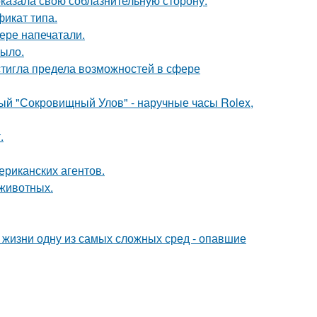
оказала свою соблазнительную сторону.
фикат типа.
ере напечатали.
рыло.
тигла предела возможностей в сфере
ый "Сокровищный Улов" - наручные часы Rolex,
.
ериканских агентов.
животных.
 жизни одну из самых сложных сред - опавшие