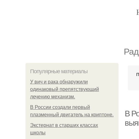
Рад
Популярные материалы
П
У вич и рака обнаружили
одинаковый препятствующий
лечению механизм.
В России создали первый
В Р
плазменный двигатель на криптоне.
выя
Экстернат в старших классах
школы