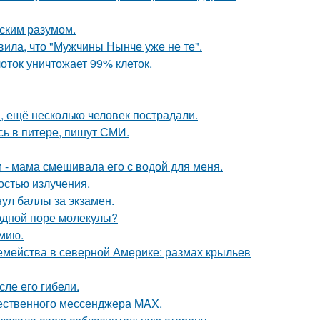
еским разумом.
ила, что "Мужчины Нынче уже не те".
оток уничтожает 99% клеток.
, ещё несколько человек пострадали.
сь в питере, пишут СМИ.
м - мама смешивала его с водой для меня.
остью излучения.
нул баллы за экзамен.
 одной поре молекулы?
мию.
емейства в северной Америке: размах крыльев
ле его гибели.
чественного мессенджера MAX.