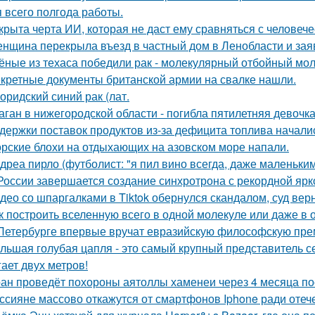
я всего полгода работы.
крыта черта ИИ, которая не даст ему сравняться с человеч
нщина перекрыла въезд в частный дом в Ленобласти и заяв
ёные из техаса победили рак - молекулярный отбойный мол
кретные документы британской армии на свалке нашли.
оридский синий рак (лат.
аган в нижегородской области - погибла пятилетняя девочка
держки поставок продуктов из-за дефицита топлива начали
рские блохи на отдыхающих на азовском море напали.
дреа пирло (футболист: "я пил вино всегда, даже маленьки
России завершается создание синхротрона с рекордной ярк
део со шпаргалками в Tiktok обернулся скандалом, суд вер
к построить вселенную всего в одной молекуле или даже в
Петербурге впервые вручат евразийскую философскую пре
льшая голубая цапля - это самый крупный представитель с
гает двух метров!
ан проведёт похороны аятоллы хаменеи через 4 месяца пос
ссияне массово откажутся от смартфонов Iphone ради оте