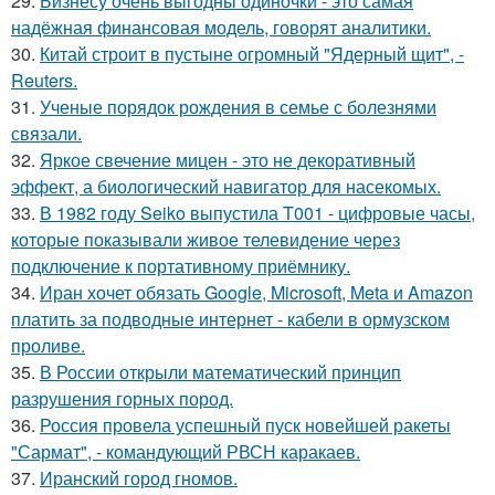
29.
Бизнесу очень выгодны одиночки - это самая
надёжная финансовая модель, говорят аналитики.
30.
Китай строит в пустыне огромный "Ядерный щит", -
Reuters.
31.
Ученые порядок рождения в семье с болезнями
связали.
32.
Яркое свечение мицен - это не декоративный
эффект, а биологический навигатор для насекомых.
33.
В 1982 году Seiko выпустила T001 - цифровые часы,
которые показывали живое телевидение через
подключение к портативному приёмнику.
34.
Иран хочет обязать Google, Microsoft, Meta и Amazon
платить за подводные интернет - кабели в ормузском
проливе.
35.
В России открыли математический принцип
разрушения горных пород.
36.
Россия провела успешный пуск новейшей ракеты
"Сармат", - командующий РВСН каракаев.
37.
Иранский город гномов.