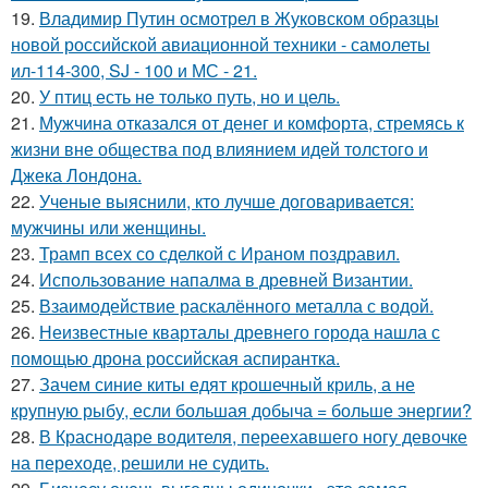
19.
Владимир Путин осмотрел в Жуковском образцы
новой российской авиационной техники - самолеты
ил-114-300, SJ - 100 и МС - 21.
20.
У птиц есть не только путь, но и цель.
21.
Мужчина отказался от денег и комфорта, стремясь к
жизни вне общества под влиянием идей толстого и
Джека Лондона.
22.
Ученые выяснили, кто лучше договаривается:
мужчины или женщины.
23.
Трамп всех со сделкой с Ираном поздравил.
24.
Использование напалма в древней Византии.
25.
Взаимодействие раскалённого металла с водой.
26.
Неизвестные кварталы древнего города нашла с
помощью дрона российская аспирантка.
27.
Зачем синие киты едят крошечный криль, а не
крупную рыбу, если большая добыча = больше энергии?
28.
В Краснодаре водителя, переехавшего ногу девочке
на переходе, решили не судить.