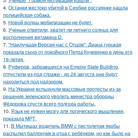
3.
Ученые "Гормон Мотивации нашли".
4.
Останки жестоко убитой в Сербии россиянки нашла
полицейская собака.
5.
Новой волны мобилизации не будет.
6.
Ученые ответили, хватит ли летнего солнца для
восполнения витамина D.
7.
"Наилучшая Версия нас с Отцом": Диана гурцкая
показала сына от покойного Петра Кучеренко в день его
19-летия.
8.
Руферов, забравшихся на Empire State Building,
отпустили из-под стражи - до 24 августа они будут
находиться под надзором.
9.
На Украине вспыхнули массовые протесты из-за
решения зеленского уволить министра обороны
Фёдорова спустя всего полгода работы.
10.
Язык не нужен мозгу для логического мышления,
показала МРТ.
11.
В Мытищах водитель BMW с пистолетом якобы
распылил баллончик в отца с ребёнком, но как было на