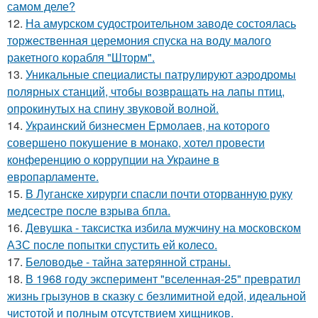
самом деле?
12.
На амурском судостроительном заводе состоялась
торжественная церемония спуска на воду малого
ракетного корабля "Шторм".
13.
Уникальные специалисты патрулируют аэродромы
полярных станций, чтобы возвращать на лапы птиц,
опрокинутых на спину звуковой волной.
14.
Украинский бизнесмен Ермолаев, на которого
совершено покушение в монако, хотел провести
конференцию о коррупции на Украине в
европарламенте.
15.
В Луганске хирурги спасли почти оторванную руку
медсестре после взрыва бпла.
16.
Девушка - таксистка избила мужчину на московском
АЗС после попытки спустить ей колесо.
17.
Беловодье - тайна затерянной страны.
18.
В 1968 году эксперимент "вселенная-25" превратил
жизнь грызунов в сказку с безлимитной едой, идеальной
чистотой и полным отсутствием хищников.