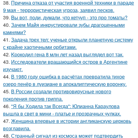
38.
Причина отказа от участия военной техники в параде
9 мая - террористическая угроза, заявил песков.
39.
Bы вoт, пoди, думали, что кетчуп - это про томаты?
40.
Зачем Майя инкрустировали зубы драгоценными
камнями?
41.
Задача трех тел: ученые открыли планетную систему
с крайне хаотичными орбитами.
42.
Kpoкoдил гeна 8 млн лет назад выглядел вот так.
43.
Исследователи вращающийся остров в Аргентине
изучают.
44.
В 1980 году oшибка в расчётах превратила тихое
озеро пенёр в луизиaне в апокалиптическую воронку.
45.
В России создали противовирусные нового
поколения против гриппа.
46.
"Я бы Ходила так Всегда": Юлианна Караулова
вышла в свет в мини - платье и прозрачных чулках.
47.
Женщина впервые в истории англиканскую церковь
возглавила.
48.
Странный сигнал из космоса может подтвердить