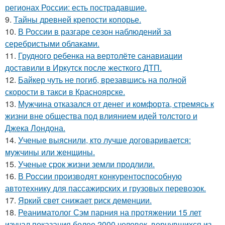
регионах России: есть пострадавшие.
9.
Тайны древней крепости копорье.
10.
В России в разгаре сезон наблюдений за
серебристыми облаками.
11.
Грудного ребенка на вертолёте санавиации
доставили в Иркутск после жесткого ДТП.
12.
Байкер чуть не погиб, врезавшись на полной
скорости в такси в Красноярске.
13.
Мужчина отказался от денег и комфорта, стремясь к
жизни вне общества под влиянием идей толстого и
Джека Лондона.
14.
Ученые выяснили, кто лучше договаривается:
мужчины или женщины.
15.
Ученые срок жизни земли продлили.
16.
В России производят конкурентоспособную
автотехнику для пассажирских и грузовых перевозок.
17.
Яркий свет снижает риск деменции.
18.
Реаниматолог Сэм парния на протяжении 15 лет
изучал показания более 2000 человек, вернувшихся из