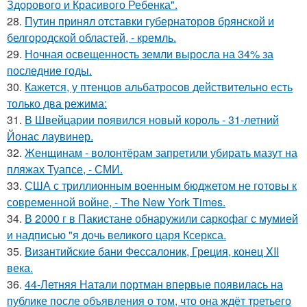
Здорового и Красивого Ребенка".
28.
Путин принял отставки губернаторов брянской и
белгородской областей, - кремль.
29.
Ночная освещенность земли выросла на 34% за
последние годы.
30.
Кажется, у птенцов альбатросов действительно есть
только два режима:
31.
В Швейцарии появился новый король - 31-летний
Йонас лаувинер.
32.
Женщинам - волонтёрам запретили убирать мазут на
пляжах Туапсе, - СМИ.
33.
США с триллионным военным бюджетом не готовы к
современной войне, - The New York Times.
34.
В 2000 г в Пакистане обнаружили саркофаг с мумией
и надписью "я дочь великого царя Ксеркса.
35.
Византийские бани Фессалоник, Греция, конец XII
века.
36.
44-Летняя Натали портман впервые появилась на
публике после объявления о том, что она ждёт третьего