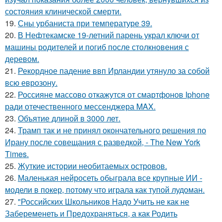
состояния клинической смерти.
19.
Сны урбаниста при температуре 39.
20.
В Нефтекамске 19-летний парень украл ключи от
машины родителей и погиб после столкновения с
деревом.
21.
Рекордное падение ввп Ирландии утянуло за собой
всю еврозону.
22.
Россияне массово откажутся от смартфонов Iphone
ради отечественного мессенджера MAX.
23.
Объятие длиной в 3000 лет.
24.
Трамп так и не принял окончательного решения по
Ирану после совещания с разведкой, - The New York
Times.
25.
Жуткие истории необитаемых островов.
26.
Маленькая нейросеть обыграла все крупные ИИ -
модели в покер, потому что играла как тупой лудоман.
27.
"Российских Школьников Надо Учить не как не
Забеременеть и Предохраняться, а как Родить