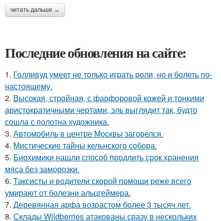
читать дальше →
Последние обновления на сайте:
1.
Голливуд умеет не только играть роли, но и болеть по-
настоящему.
2.
Высокая, стройная, с фарфоровой кожей и тонкими
аристократичными чертами, эль выглядит так, будто
сошла с полотна художника.
3.
Автомобиль в центре Москвы загорелся.
4.
Мистические тайны кельнского собора.
5.
Биохимики нашли способ продлить срок хранения
мяса без заморозки.
6.
Таксисты и водители скорой помощи реже всего
умирают от болезни альцгеймера.
7.
Деревянная арфа возрастом более 3 тысяч лет.
8.
Склады Wildberries атакованы сразу в нескольких