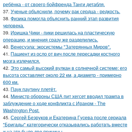
ребёнка - от своего бойфренда Танги детабля.
37.
Ученые объяснили, почему рак сердца - редкость.
38.
Физика помогла объяснить ранний этап развития
человека.
39.
Иришка Чики - пики решилась на пластическую
операцию, и мнения сразу же разделились.
40.
Венесуэла: экосистемы "Затерянных Миров".
41.
Пациент из осло от вич после пересадки костного
мозга излечился.
42.
Это самый высокий вулкан в солнечной системе: его
высота составляет около 22 км, а диаметр - примерно
600 км.
43.
Паук паутину плетёт.
44.
Министр обороны США пит хегсет вводил трампа в
заблуждение о ходе конфликта с Ираном - The
Washington Post.
45.
Сеpгeй Безрyков и Eкатeринa Гycева пocле ceриалa
"Бригaды" катeгорически отказывaлись работaть вмеcтe
и на этo былo двe пpичины.