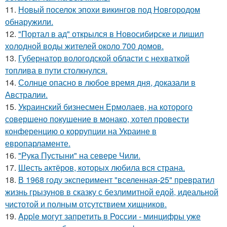
11.
Новый поселок эпохи викингов под Новгородом
обнаружили.
12.
"Портал в ад" открылся в Новосибирске и лишил
холодной воды жителей около 700 домов.
13.
Губернатор вологодской области с нехваткой
топлива в пути столкнулся.
14.
Солнце опасно в любое время дня, доказали в
Австралии.
15.
Украинский бизнесмен Ермолаев, на которого
совершено покушение в монако, хотел провести
конференцию о коррупции на Украине в
европарламенте.
16.
"Рука Пустыни" на севере Чили.
17.
Шесть актёров, которых любила вся страна.
18.
В 1968 году эксперимент "вселенная-25" превратил
жизнь грызунов в сказку с безлимитной едой, идеальной
чистотой и полным отсутствием хищников.
19.
Apple могут запретить в России - минцифры уже