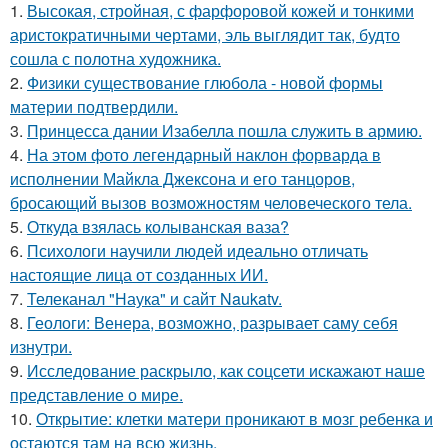
1.
Высокая, стройная, с фарфоровой кожей и тонкими
аристократичными чертами, эль выглядит так, будто
сошла с полотна художника.
2.
Физики существование глюбола - новой формы
материи подтвердили.
3.
Принцесса дании Изабелла пошла служить в армию.
4.
На этом фото легендарный наклон форварда в
исполнении Майкла Джексона и его танцоров,
бросающий вызов возможностям человеческого тела.
5.
Откуда взялась колыванская ваза?
6.
Психологи научили людей идеально отличать
настоящие лица от созданных ИИ.
7.
Телеканал "Наука" и сайт Naukatv.
8.
Геологи: Венера, возможно, разрывает саму себя
изнутри.
9.
Исследование раскрыло, как соцсети искажают наше
представление о мире.
10.
Открытие: клетки матери проникают в мозг ребенка и
остаются там на всю жизнь.