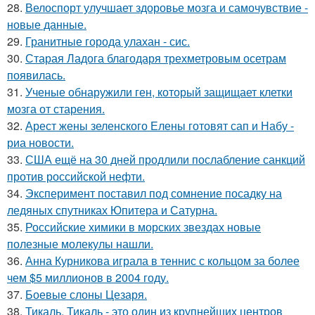
28.
Велоспорт улучшает здоровье мозга и самочувствие -
новые данные.
29.
Гранитные города улахан - сис.
30.
Старая Ладога благодаря трехметровым осетрам
появилась.
31.
Ученые обнаружили ген, который защищает клетки
мозга от старения.
32.
Арест жены зеленского Елены готовят сап и Набу -
риа новости.
33.
США ещё на 30 дней продлили послабление санкций
против российской нефти.
34.
Эксперимент поставил под сомнение посадку на
ледяных спутниках Юпитера и Сатурна.
35.
Российские химики в морских звездах новые
полезные молекулы нашли.
36.
Анна Курникова играла в теннис с кольцом за более
чем $5 миллионов в 2004 году.
37.
Боевые слоны Цезаря.
38.
Тикаль. Тикаль - это один из крупнейших центров