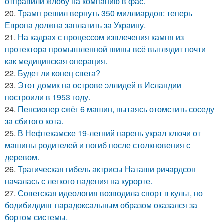
отправили жлобу на компанию в фас.
20.
Трамп решил вернуть 350 миллиардов: теперь
Европа должна заплатить за Украину.
21.
На кадрах с процессом извлечения камня из
протектора промышленной шины всё выглядит почти
как медицинская операция.
22.
Будет ли конец света?
23.
Этот домик на острове эллидей в Исландии
построили в 1953 году.
24.
Пенсионер сжёг 6 машин, пытаясь отомстить соседу
за сбитого кота.
25.
В Нефтекамске 19-летний парень украл ключи от
машины родителей и погиб после столкновения с
деревом.
26.
Трагическая гибель актрисы Наташи ричардсон
началась с легкого падения на курорте.
27.
Советская идеология возводила спорт в культ, но
бодибилдинг парадоксальным образом оказался за
бортом системы.