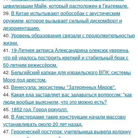
цивилизации Майя, который расположен в Гватемале.
39.
В Китае испытывают робособак с акустическим
оружием, которое вызывает сильный дискомфорт и
дезориентацию.
40.
Уровень образования связали с продолжительностью
жизни.
41.
19-Летняя актриса Александрина олексюк уверена,
что ей удалось построить крепкий и стабильный брак с
50-летним режиссёром.
42.
Бельгийский капкан для израильского ВПК: системы
Moog под арестом.
43.
Венесуэла: экосистемы "Затерянных Миров".
44.
Какая еда заставляет вас задаваться вопросом: "как
люди вообще выяснили, что это можно есть?
45.
1852 год. Город рокуолл.
46.
В Амстердаме такие конструкции начали массово
устанавливать около 20 лет назад.
47.
Героический поступок: учительница вывела колонну