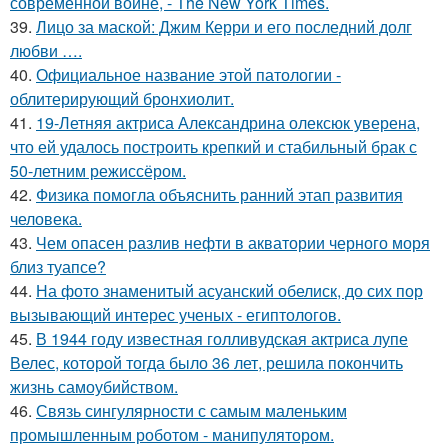
современной войне, - The New York Times.
39.
Лицо за маской: Джим Керри и его последний долг
любви ….
40.
Официальное название этой патологии -
облитерирующий бронхиолит.
41.
19-Летняя актриса Александрина олексюк уверена,
что ей удалось построить крепкий и стабильный брак с
50-летним режиссёром.
42.
Физика помогла объяснить ранний этап развития
человека.
43.
Чем опасен разлив нефти в акватории черного моря
близ туапсе?
44.
На фото знаменитый асуанский обелиск, до сих пор
вызывающий интерес ученых - египтологов.
45.
В 1944 году известная голливудская актриса лупе
Велес, которой тогда было 36 лет, решила покончить
жизнь самоубийством.
46.
Связь сингулярности с самым маленьким
промышленным роботом - манипулятором.