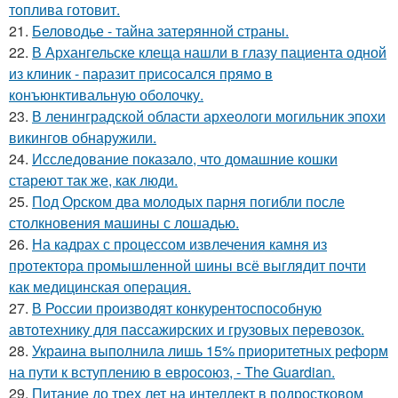
топлива готовит.
21.
Беловодье - тайна затерянной страны.
22.
В Архангельске клеща нашли в глазу пациента одной
из клиник - паразит присосался прямо в
конъюнктивальную оболочку.
23.
В ленинградской области археологи могильник эпохи
викингов обнаружили.
24.
Исследование показало, что домашние кошки
стареют так же, как люди.
25.
Под Орском два молодых парня погибли после
столкновения машины с лошадью.
26.
На кадрах с процессом извлечения камня из
протектора промышленной шины всё выглядит почти
как медицинская операция.
27.
В России производят конкурентоспособную
автотехнику для пассажирских и грузовых перевозок.
28.
Украина выполнила лишь 15% приоритетных реформ
на пути к вступлению в евросоюз, - The Guardian.
29.
Питание до трех лет на интеллект в подростковом