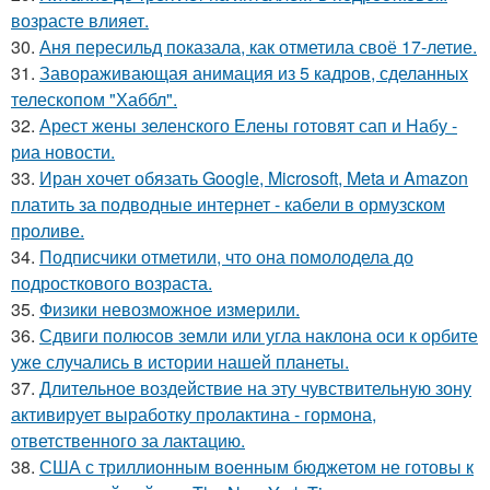
возрасте влияет.
30.
Аня пересильд показала, как отметила своё 17-летие.
31.
Завораживающая анимация из 5 кадров, сделанных
телескопом "Хаббл".
32.
Арест жены зеленского Елены готовят сап и Набу -
риа новости.
33.
Иран хочет обязать Google, Microsoft, Meta и Amazon
платить за подводные интернет - кабели в ормузском
проливе.
34.
Подписчики отметили, что она помолодела до
подросткового возраста.
35.
Физики невозможное измерили.
36.
Сдвиги полюсов земли или угла наклона оси к орбите
уже случались в истории нашей планеты.
37.
Длительное воздействие на эту чувствительную зону
активирует выработку пролактина - гормона,
ответственного за лактацию.
38.
США с триллионным военным бюджетом не готовы к