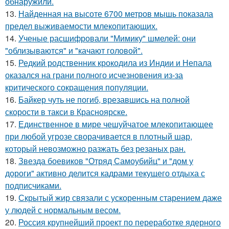
обнаружили.
13.
Найденная на высоте 6700 метров мышь показала
предел выживаемости млекопитающих.
14.
Ученые расшифровали "Мимику" шмелей: они
"облизываются" и "качают головой".
15.
Редкий родственник крокодила из Индии и Непала
оказался на грани полного исчезновения из-за
критического сокращения популяции.
16.
Байкер чуть не погиб, врезавшись на полной
скорости в такси в Красноярске.
17.
Единственное в мире чешуйчатое млекопитающее
при любой угрозе сворачивается в плотный шар,
который невозможно разжать без резаных ран.
18.
Звезда боевиков "Отряд Самоубийц" и "дом у
дороги" активно делится кадрами текущего отдыха с
подписчиками.
19.
Скрытый жир связали с ускоренным старением даже
у людей с нормальным весом.
20.
Россия крупнейший проект по переработке ядерного