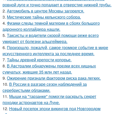
ровной дуге и точно попадает в отверстие нижней трубы.
2.
Автомобиль в центре Москвы загорелся.
3.
Мистические тайны кельнского собора.
4.
Физики следы темной материи в сбоях большого
адронного коллайдера нашли.
5.
Таксисты и водители скорой помощи реже всего
умирают от болезни альцгеймера.
6.
Произошло, пожалуй, самое громкое событие в мире
искусственного интеллекта за последнее время.
7.
Тайны древней крепости копорье.
8.
В Австралии обнаружены предки всех хищных
сумчатых, жившие 35 млн лет назад.
9.
Ожирение признали фактором риска рака легких.
10.
В России в разгаре сезон наблюдений за
серебристыми облаками.
11.
Мыши на "тарзанке" помогли раскрыть секрет
походки астронавтов на Луне.
12.
Новый поселок эпохи викингов под Новгородом