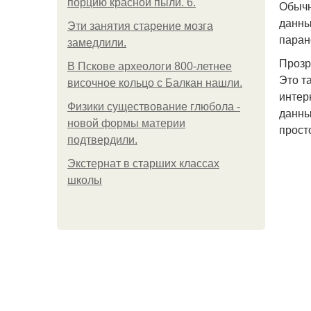
порцию красной пыли. 6.
Обычн
данны
Эти занятия старение мозга
паран
замедлили.
Проз
В Пскове археологи 800-летнее
Это т
височное кольцо с Балкан нашли.
интер
Физики существование глюбола -
данны
новой формы материи
прост
подтвердили.
Экстернат в старших классах
школы