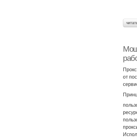
читат
Мощ
раб
Прокс
от по
серви
Принц
польз
ресур
польз
прокс
Испол