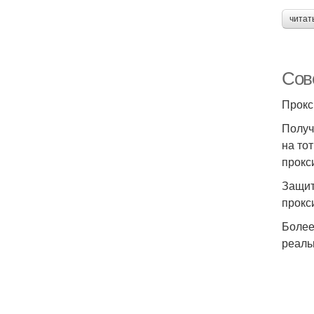
читат
Сов
Прокс
Получ
на то
прокс
Защит
прокс
Более
реаль