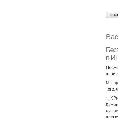
читат
Вас
Бес
в И
Несмо
вариа
Мы пр
того,
1. KPr
Кажет
лучше
време