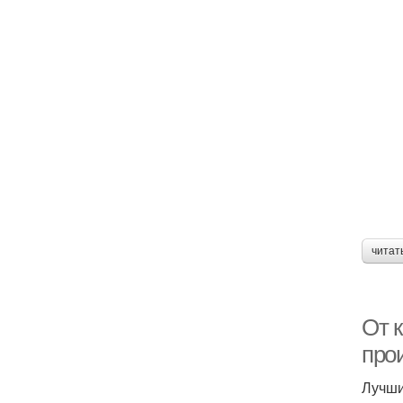
читат
От 
про
Лучши