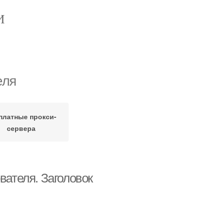
И
еля
платные прокси-
сервера
вателя. Заголовок