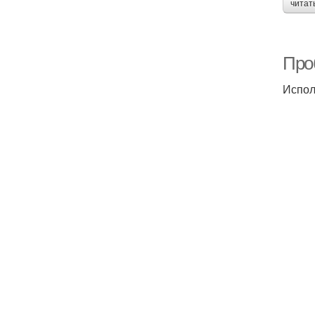
читат
Про
Испол