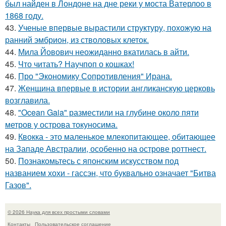
был найден в Лондоне на дне реки у моста Ватерлоо в
1868 году.
43.
Ученые впервые вырастили структуру, похожую на
ранний эмбрион, из стволовых клеток.
44.
Мила Йовович неожиданно вкатилась в айти.
45.
Что читать? Научпоп о кошках!
46.
Про "Экономику Сопротивления" Ирана.
47.
Женщина впервые в истории англиканскую церковь
возглавила.
48.
"Ocean Gaia" разместили на глубине около пяти
метров у острова токуносима.
49.
Квокка - это маленькое млекопитающее, обитающее
на Западе Австралии, особенно на острове роттнест.
50.
Познакомьтесь с японским искусством под
названием хохи - гассэн, что буквально означает "Битва
Газов".
© 2026 Наука для всех простыми словами
Контакты
Пользовательское соглашение