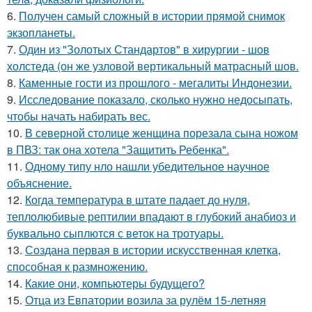
6.
Получен самый сложный в истории прямой снимок
экзопланеты.
7.
Один из "Золотых Стандартов" в хирургии - шов
холстеда (он же узловой вертикальный матрасный шов.
8.
Каменные гости из прошлого - мегалиты Индонезии.
9.
Исследование показало, сколько нужно недосыпать,
чтобы начать набирать вес.
10.
В северной столице женщина порезала сына ножом
в ПВЗ: так она хотела "Защитить Ребенка".
11.
Одному типу нло нашли убедительное научное
объяснение.
12.
Когда температура в штате падает до нуля,
теплолюбивые рептилии впадают в глубокий анабиоз и
буквально сыплются с веток на тротуары.
13.
Создана первая в истории искусственная клетка,
способная к размножению.
14.
Какие они, компьютеры будущего?
15.
Отца из Евпатории возила за рулём 15-летняя