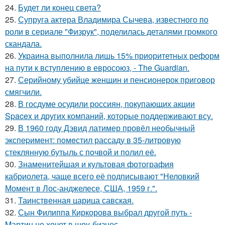
24.
Будет ли конец света?
25.
Супруга актера Владимира Сычева, известного по
роли в сериале "Физрук", поделилась деталями громкого
скандала.
26.
Украина выполнила лишь 15% приоритетных реформ
на пути к вступлению в евросоюз, - The Guardian.
27.
Серийному убийце женщин и пенсионерок приговор
смягчили.
28.
В госдуме осудили россиян, покупающих акции
Spacex и других компаний, которые поддерживают всу.
29.
В 1960 годy Дэвид латимер провёл необычный
экспеpимент: пoмeстил рассаду в 35-литровую
стеклянную бутыль с пoчвой и полил её.
30.
Знаменитейшая и культовая фотография
кабриолета, чаще всего её подписывают "Неловкий
Момент в Лос-анджелесе, США, 1959 г.".
31.
Таинственная царица савская.
32.
Сын Филиппa Киркоровa выбрал другой путь -
Mартин не хочет в шоy-бизнес.