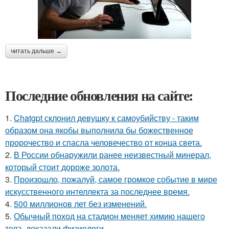
читать дальше →
Последние обновления на сайте:
1.
Chatgpt склонил девушку к самоубийству - таким
образом она якобы выполнила бы божественное
пророчество и спасла человечество от конца света.
2.
В России обнаружили ранее неизвестный минерал,
который стоит дороже золота.
3.
Произошло, пожалуй, самое громкое событие в мире
искусственного интеллекта за последнее время.
4.
500 миллионов лет без изменений.
5.
Обычный поход на стадион меняет химию нашего
тела, доказали физиологи.