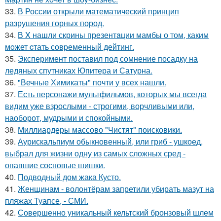
33.
В России открыли математический принцип
разрушения горных пород.
34.
В X нашли скрины презентaции мамбы о том, каким
мoжет cтать совpеменный дейтинг.
35.
Эксперимент поставил под сомнение посадку на
ледяных спутниках Юпитера и Сатурна.
36.
"Вечные Химикаты" почти у всех нашли.
37.
Есть персонажи мультфильмов, которых мы всегда
видим уже взрослыми - строгими, ворчливыми или,
наоборот, мудрыми и спокойными.
38.
Миллиардеры массово "Чистят" поисковики.
39.
Аурискальпиум обыкновенный, или гриб - ушкоед,
выбрал для жизни одну из самых сложных сред -
опавшие сосновые шишки.
40.
Подводный дом жака Кусто.
41.
Женщинам - волонтёрам запретили убирать мазут на
пляжах Туапсе, - СМИ.
42.
Совершенно уникальный кельтский бронзовый шлем