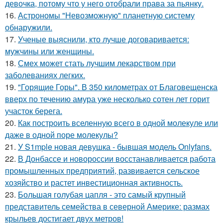
девочка, потому что у него отобрали права за пьянку.
16.
Астрономы "Невозможную" планетную систему
обнаружили.
17.
Ученые выяснили, кто лучше договаривается:
мужчины или женщины.
18.
Смех может стать лучшим лекарством при
заболеваниях легких.
19.
"Горящие Горы". В 350 километрах от Благовещенска
вверх по течению амура уже несколько сотен лет горит
участок берега.
20.
Как построить вселенную всего в одной молекуле или
даже в одной поре молекулы?
21.
У S1mple новая девушка - бывшая модель Onlyfans.
22.
В Донбассе и новороссии восстанавливается работа
промышленных предприятий, развивается сельское
хозяйство и растет инвестиционная активность.
23.
Большая голубая цапля - это самый крупный
представитель семейства в северной Америке: размах
крыльев достигает двух метров!