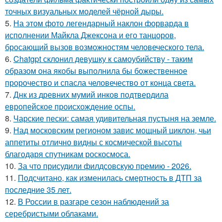
точных визуальных моделей чёрной дыры.
5.
На этом фото легендарный наклон форварда в
исполнении Майкла Джексона и его танцоров,
бросающий вызов возможностям человеческого тела.
6.
Chatgpt склонил девушку к самоубийству - таким
образом она якобы выполнила бы божественное
пророчество и спасла человечество от конца света.
7.
Днк из древних мумий инков подтвердила
европейское происхождение оспы.
8.
Чарские пески: самая удивительная пустыня на земле.
9.
Над московским регионом завис мощный циклон, чьи
аппетиты отлично видны с космической высоты
благодаря спутникам роскосмоса.
10.
За что присудили филдсовскую премию - 2026.
11.
Подсчитано, как изменилась смертность в ДТП за
последние 35 лет.
12.
В России в разгаре сезон наблюдений за
серебристыми облаками.