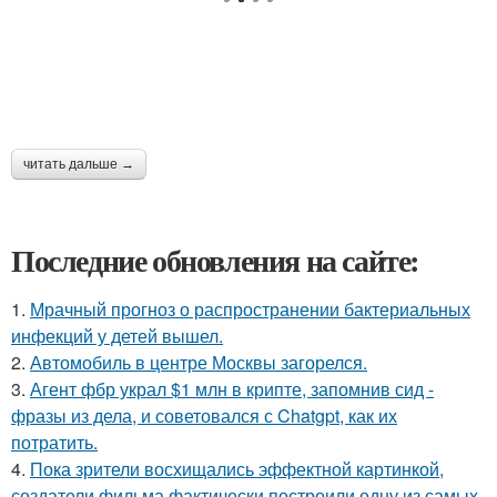
читать дальше →
Последние обновления на сайте:
1.
Мрачный прогноз о распространении бактериальных
инфекций у детей вышел.
2.
Автомобиль в центре Москвы загорелся.
3.
Агент фбр украл $1 млн в крипте, запомнив сид -
фразы из дела, и советовался с Chatgpt, как их
потратить.
4.
Пока зрители восхищались эффектной картинкой,
создатели фильма фактически построили одну из самых