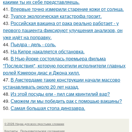
какими ты их себе представляешь.
41.
Впервые точно измерили старение кожи от солнца.
42.
Туапсе экологическая катастрофа грозит.
43.
Российская вакцина от рака реально работает - у
первого пациента фиксируют улучшения анализов, он
уже идёт на поправку.
44.
Пьедра - дель - соль.
45.
На Кипре накаляется обстановка.
46.
В Нью-йорке состоялась премьера фильма
"Последствия", которую посетили исполнители главных
ролей Кэмерон диас и Джона хилл.
47.
В Амстердаме такие конструкции начали массово
устанавливать около 20 лет назад.
48.
Из этой посуды ели - пил сам квинтилий вар?
49.
Сможем ли мы победить рак с помощью вакцины?
50.
Самая большая стопа динозавра.
© 2026 Наука для всех простыми словами
Контакты
Пользовательское соглашение