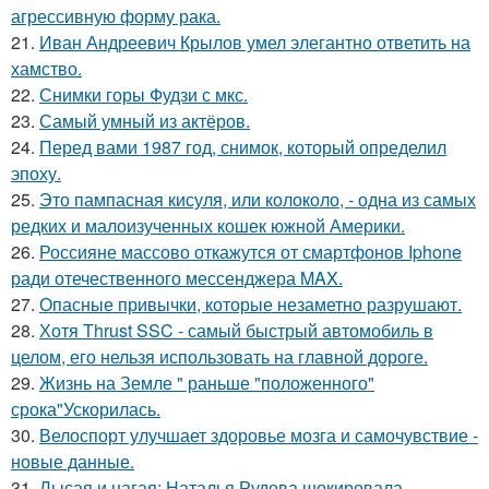
агрессивную форму рака.
21.
Иван Андреевич Крылов умел элегантно ответить на
хамство.
22.
Снимки горы Фудзи с мкс.
23.
Самый умный из актёров.
24.
Перед вами 1987 год, снимок, который определил
эпоху.
25.
Это пампасная кисуля, или колоколо, - одна из самых
редких и малоизученных кошек южной Америки.
26.
Россияне массово откажутся от смартфонов Iphone
ради отечественного мессенджера MAX.
27.
Опасные привычки, которые незаметно разрушают.
28.
Хотя Thrust SSC - самый быстрый автомобиль в
целом, его нельзя использовать на главной дороге.
29.
Жизнь на Земле " раньше "положенного"
срока"Ускорилась.
30.
Велоспорт улучшает здоровье мозга и самочувствие -
новые данные.
31.
Лысая и нагая: Наталья Рудова шокировала