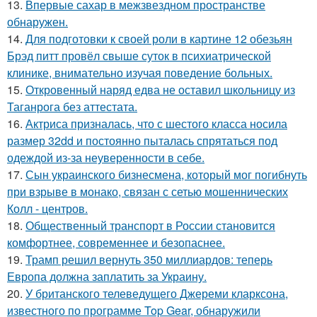
13.
Впервые сахар в межзвездном пространстве
обнаружен.
14.
Для подготовки к своей роли в картине 12 обезьян
Брэд питт провёл свыше суток в психиатрической
клинике, внимательно изучая поведение больных.
15.
Откровенный наряд едва не оставил школьницу из
Таганрога без аттестата.
16.
Актриса призналась, что с шестого класса носила
размер 32dd и постоянно пыталась спрятаться под
одеждой из-за неуверенности в себе.
17.
Сын украинского бизнесмена, который мог погибнуть
при взрыве в монако, связан с сетью мошеннических
Колл - центров.
18.
Общественный транспорт в России становится
комфортнее, современнее и безопаснее.
19.
Трамп решил вернуть 350 миллиардов: теперь
Европа должна заплатить за Украину.
20.
У британского телеведущего Джереми кларксона,
известного по программе Top Gear, обнаружили