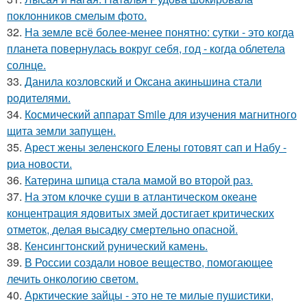
поклонников смелым фото.
32.
На земле всё более-менее понятно: сутки - это когда
планета повернулась вокруг себя, год - когда облетела
солнце.
33.
Данила козловский и Оксана акиньшина стали
родителями.
34.
Космический аппарат Smile для изучения магнитного
щита земли запущен.
35.
Арест жены зеленского Елены готовят сап и Набу -
риа новости.
36.
Катерина шпица стала мамой во второй раз.
37.
На этом клочке суши в атлантическом океане
концентрация ядовитых змей достигает критических
отметок, делая высадку смертельно опасной.
38.
Кенсингтонский рунический камень.
39.
В России создали новое вещество, помогающее
лечить онкологию светом.
40.
Арктические зайцы - это не те милые пушистики,