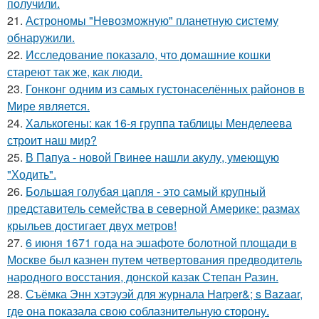
получили.
21.
Астрономы "Невозможную" планетную систему
обнаружили.
22.
Исследование показало, что домашние кошки
стареют так же, как люди.
23.
Гонконг одним из самых густонаселённых районов в
Мире является.
24.
Халькогены: как 16-я группа таблицы Менделеева
строит наш мир?
25.
В Папуа - новой Гвинее нашли акулу, умеющую
"Ходить".
26.
Большая голубая цапля - это самый крупный
представитель семейства в северной Америке: размах
крыльев достигает двух метров!
27.
6 июня 1671 года на эшафоте болотной площади в
Москве был казнен путем четвертования предводитель
народного восстания, донской казак Степан Разин.
28.
Съёмка Энн хэтэуэй для журнала Harper&; s Bazaar,
где она показала свою соблазнительную сторону.