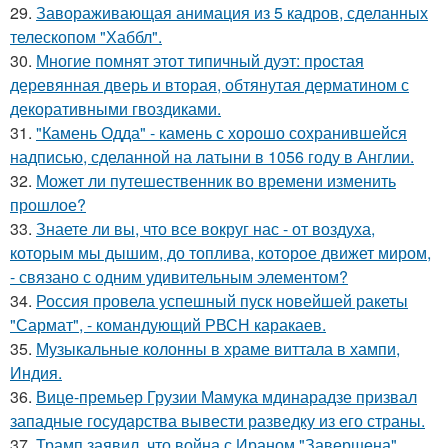
29.
Завораживающая анимация из 5 кадров, сделанных
телескопом "Хаббл".
30.
Многие помнят этот типичный дуэт: простая
деревянная дверь и вторая, обтянутая дерматином с
декоративными гвоздиками.
31.
"Камень Одда" - камень с хорошо сохранившейся
надписью, сделанной на латыни в 1056 году в Англии.
32.
Может ли путешественник во времени изменить
прошлое?
33.
Знаете ли вы, что все вокруг нас - от воздуха,
которым мы дышим, до топлива, которое движет миром,
- связано с одним удивительным элементом?
34.
Россия провела успешный пуск новейшей ракеты
"Сармат", - командующий РВСН каракаев.
35.
Музыкальные колонны в храме виттала в хампи,
Индия.
36.
Вице-премьер Грузии Мамука мдинарадзе призвал
западные государства вывести разведку из его страны.
37.
Трамп заявил, что война с Ираном "Завершена",