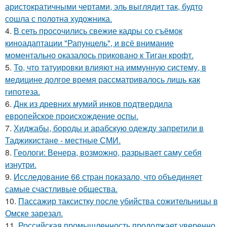
аристократичными чертами, эль выглядит так, будто
сошла с полотна художника.
4.
В сеть просочились свежие кадры со съёмок
киноадаптации "Рапунцель", и всё внимание
моментально оказалось приковано к Тиган крофт.
5.
То, что татуировки влияют на иммунную систему, в
медицине долгое время рассматривалось лишь как
гипотеза.
6.
Днк из древних мумий инков подтвердила
европейское происхождение оспы.
7.
Хиджабы, бороды и арабскую одежду запретили в
Таджикистане - местные СМИ.
8.
Геологи: Венера, возможно, разрывает саму себя
изнутри.
9.
Исследование 66 стран показало, что объединяет
самые счастливые общества.
10.
Пассажир таксистку после убийства сожительницы в
Омске зарезал.
11.
Российская промышленность продолжает уверенно