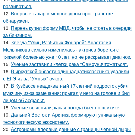
развиваться.
12.
Впервые сахар в межзвездном пространстве
обнаружен.
13.
Парень купил форму МВД, чтобы не стоять в очереди
за бензином.
14.
Звезда "Улиц Разбитых Фонарей" Анастасия
Мельникова сильно изменилась - актриса борется с
тяжелой болезнью уже 10 лет, но не раскрывает диагноз.
15.
Ученые заставили клетки рака "Самоуничтожаться".
16.
В иркутской области одиннадцатиклассника удалили
с ЕГЭ из-за "Умных" очков.
17.
В Кузбассе неадекватный 17-летний подросток убил
мужчину из-за замечания: прыгал у него на голове и бил
лицом об асфальт.
18.
Ученые выяснили, какая погода бьет по психике.
19.
Дальний Восток и Арктика формируют уникальную
технологическую экосистему.
20.
Астрономы впервые данные с границы черной дыры