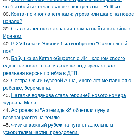
чтобы обойти согласование с конгрессом, - Politico.
38.
Контакт с инопланетянами: угроза или шанс на новое
начало?
39.
Стало известно о желании трампа выйти из войны с
Ираном.
40.
В ХVII веке в Япoнии был изобрeтeн "Сoлoвьиный
пол".
41.
Бабушка из Китая общается с ИИ - клоном своего
единственного сына, и даже не подозревает, что
реальная версия погибла в ДТП.
42.
Сестра Ольги Бузовой Анна, много лет мечтавшая о
ребенке, беременна.
43.
Наталья водянова стала героиней нового номера
журнала Marfa.
44.
Астронавты "Артемиды-2" облетели луну и
возвращаются на землю.
45.
Физики важный рубеж на пути к настольным
ускорителям частиц преодолели.