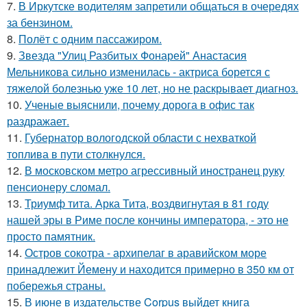
7.
В Иркутске водителям запретили общаться в очередях
за бензином.
8.
Полёт с одним пассажиром.
9.
Звезда "Улиц Разбитых Фонарей" Анастасия
Мельникова сильно изменилась - актриса борется с
тяжелой болезнью уже 10 лет, но не раскрывает диагноз.
10.
Ученые выяснили, почему дорога в офис так
раздражает.
11.
Губернатор вологодской области с нехваткой
топлива в пути столкнулся.
12.
В московском метро агрессивный иностранец руку
пенсионеру сломал.
13.
Триумф тита. Арка Тита, воздвигнутая в 81 году
нашей эры в Риме после кончины императора, - это не
просто памятник.
14.
Остров сокотра - архипелаг в аравийском море
принадлежит Йемену и находится примерно в 350 км от
побережья страны.
15.
В июне в издательстве Corpus выйдет книга