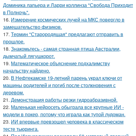
Доминика лапьера и Ларри коллинза "Свобода Приходит
в Полночь".
16.
Измерение космических лучей на МКС повергло в
замешательство физиков.
17.
Термин "Старородящая" предлагают отправить в
прошлое.
18.
Знакомьтесь - самая странная птица Австралии,
дымчатый лягушкорот.
19.
Математическое объяснение подхалимству
начальству найдено.
20.
В Нефтекамске 19-летний парень украл ключи от
машины родителей и погиб после столкновения с
деревом.
21.
Демонстрация работы резки гидроабразивной.
22.
Маленькая нейросеть обыграла все крупные ИИ -
модели в покер, потому что играла как тупой лудоман.
23.
ИИ впервые превзошел человека в классическом
тесте тьюринга.