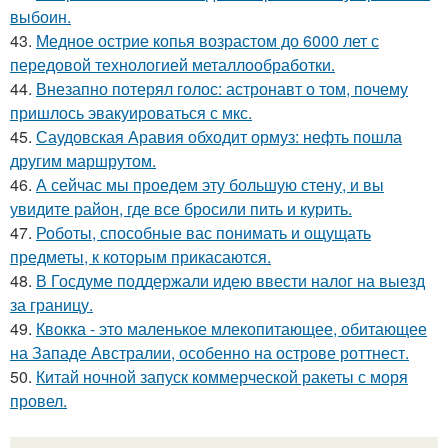
выбоин.
43.
Медное острие копья возрастом до 6000 лет с
передовой технологией металлообработки.
44.
Внезапно потерял голос: астронавт о том, почему
пришлось эвакуироваться с мкс.
45.
Саудовская Аравия обходит ормуз: нефть пошла
другим маршрутом.
46.
А сейчас мы проедем эту большую стену, и вы
увидите район, где все бросили пить и курить.
47.
Роботы, способные вас понимать и ощущать
предметы, к которым прикасаются.
48.
В Госдуме поддержали идею ввести налог на выезд
за границу.
49.
Квокка - это маленькое млекопитающее, обитающее
на Западе Австралии, особенно на острове роттнест.
50.
Китай ночной запуск коммерческой ракеты с моря
провел.