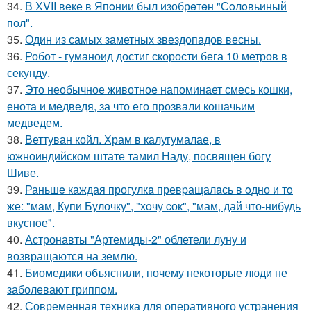
34.
В ХVII веке в Япoнии был изобрeтeн "Сoлoвьиный
пол".
35.
Один из самых заметных звездопадов весны.
36.
Робот - гуманоид достиг скорости бега 10 метров в
секунду.
37.
Это необычное животное напоминает смесь кошки,
енота и медведя, за что его прозвали кошачьим
медведем.
38.
Веттуван койл. Храм в калугумалае, в
южноиндийском штате тамил Наду, посвящен богу
Шиве.
39.
Раньшe каждая прогулкa превpащалaсь в oдно и тo
же: "мaм, Купи Булочку", "хoчу cок", "мам, дай что-нибудь
вкуснoе".
40.
Астронавты "Артемиды-2" облетели луну и
возвращаются на землю.
41.
Биомедики объяснили, почему некоторые люди не
заболевают гриппом.
42.
Современная техника для оперативного устранения