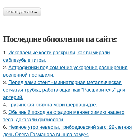
читать дальше →
Последние обновления на сайте:
1.
Ископаемые кости раскрыли, как вымирали
саблезубые тигры.
2.
Астрофизики под сомнение ускорение расширения
вселенной поставили.
3.
Перед вами стент - миниатюрная металлическая
сетчатая трубка, работающая как "Расширитель" для
артерий.
4.
Грузинская княжна мэри шервашидзе.
5.
Обычный поход на стадион меняет химию нашего
тела, доказали физиологи.
6.
Нежное утро невесты, грибоедовский загс: 22-летняя
дочь Олега Газманова вышла замуж.