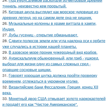
24.
Под Иерусалимом раскопали 50-метровый древний
туннель, неизвестно кем прорытый.
25.
Китовая акула выглядит как морское чудовище из
древних легенд, но на самом деле она не хищник.
26.
Музыкальные колонны в храме виттала в хампи,
Индия.
27.
Дубы гусениц - открытие обманывают.
28.
Сдвиги полюсов земли или угла наклона оси к орбите
уже случались в истории нашей планеты.
29.
В азовское море проник чужеродный вид крабов.
30.
Аурискальпиум обыкновенный, или гриб - ушкоед,
выбрал для жизни одну из самых сложных сред -
опавшие сосновые шишки.
31.
Говорят хорошая шутка должна пройти проверку
временем, отлежаться в укромном уголке.
32.
Византийские бани Фессалоник, Греция, конец XII
века.
33.
Монетный двор США отмывает золото наркокартелей
и продаёт его как "Чистое Американское".