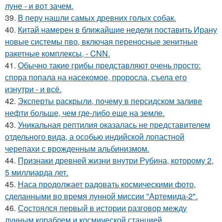
луне - и вот зачем.
39.
В перу нашли самых древних голых собак.
40.
Китай намерен в ближайшие недели поставить Ирану
новые системы пво, включая переносные зенитные
ракетные комплексы, - CNN.
41.
Обычно такие грибы представляют очень просто:
спора попала на насекомое, проросла, съела его
изнутри - и всё.
42.
Эксперты раскрыли, почему в персидском заливе
нефти больше, чем где-либо еще на земле.
43.
Уникальная рептилия оказалась не представителем
отдельного вида, а особью индийской лопастной
черепахи с врожденным альбинизмом.
44.
Признаки древней жизни внутри Рубина, которому 2,
5 миллиарда лет.
45.
Наса продолжает радовать космическими фото,
сделанными во время лунной миссии "Артемида-2".
46.
Состоялся первый в истории разговор между
лунным кораблем и космической станцией.