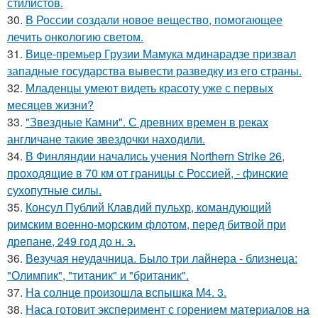
стилистов.
30.
В России создали новое вещество, помогающее
лечить онкологию светом.
31.
Вице-премьер Грузии Мамука мдинарадзе призвал
западные государства вывести разведку из его страны.
32.
Младенцы умеют видеть красоту уже с первых
месяцев жизни?
33.
"Звездные Камни". С древних времен в реках
англичане такие звездочки находили.
34.
В Финляндии начались учения Northern Strike 26,
проходящие в 70 км от границы с Россией, - финские
сухопутные силы.
35.
Консул Публий Клавдий пульхр, командующий
римским военно-морским флотом, перед битвой при
дрепане, 249 год до н. э.
36.
Везучая неудачница. Было три лайнера - близнеца:
"Олимпик", "титаник" и "британик".
37.
На солнце произошла вспышка M4. 3.
38.
Наса готовит эксперимент с горением материалов на