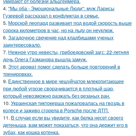
умирают от болезни альцгеймера.
4.
"Мы оба - Эмоциональные Люди": муж Ларисы
Гузеевой рассказал о конфликтах в семье.
5.
Морской леопард развивает под водой скорость выше
сорока километров в час, но на льду он неуклюж.
6.
Загадочное свечение над кладбищами ученых
заинтересовало.
7.
Нежное утро невесты, грибоедовский загс: 22-летняя
дочь Олега Газманова вышла замуж.
8.
Этот аромат помог сделать больше повторений в
тренировках.
9.
Единственное в мире чешуйчатое млекопитающее
при любой угрозе сворачивается в плотный шар,
который невозможно разжать без резаных ран.
10.
Украинская тиктокерша пожаловалась на гвоздь в
колесе и заживо сгорела в Porsche после ДТП.
11.
В случае если вы увидите, как белка несет своего
детеныша, вам может показаться, что она держит его в
зубах, как кошка котенка.