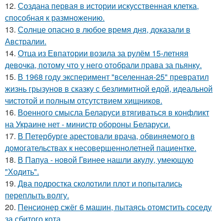
12.
Создана первая в истории искусственная клетка,
способная к размножению.
13.
Солнце опасно в любое время дня, доказали в
Австралии.
14.
Отца из Евпатории возила за рулём 15-летняя
девочка, потому что у него отобрали права за пьянку.
15.
В 1968 году эксперимент "вселенная-25" превратил
жизнь грызунов в сказку с безлимитной едой, идеальной
чистотой и полным отсутствием хищников.
16.
Военного смысла Беларуси втягиваться в конфликт
на Украине нет - министр обороны Беларуси.
17.
В Петербурге арестовали врача, обвиняемого в
домогательствах к несовершеннолетней пациентке.
18.
В Папуа - новой Гвинее нашли акулу, умеющую
"Ходить".
19.
Два подростка сколотили плот и попытались
переплыть волгу.
20.
Пенсионер сжёг 6 машин, пытаясь отомстить соседу
за сбитого кота.