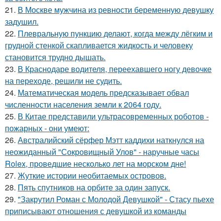
21.
В Москве мужчина из ревности беременную девушку
задушил.
22.
Плевральную пункцию делают, когда между лёгким и
грудной стенкой скапливается жидкость и человеку
становится трудно дышать.
23.
В Краснодаре водителя, переехавшего ногу девочке
на переходе, решили не судить.
24.
Математическая модель предсказывает обвал
численности населения земли к 2064 году.
25.
В Китае представили ультрасовременных роботов -
пожарных - они умеют:
26.
Австралийский сёрфер Мэтт каддихи наткнулся на
неожиданный "Сокровищный Улов" - наручные часы
Rolex, проведшие несколько лет на морском дне!
27.
Жуткие истории необитаемых островов.
28.
Пять спутников на орбите за один запуск.
29.
"Закрутил Роман с Молодой Девушкой" - Стасу пьехе
приписывают отношения с девушкой из команды