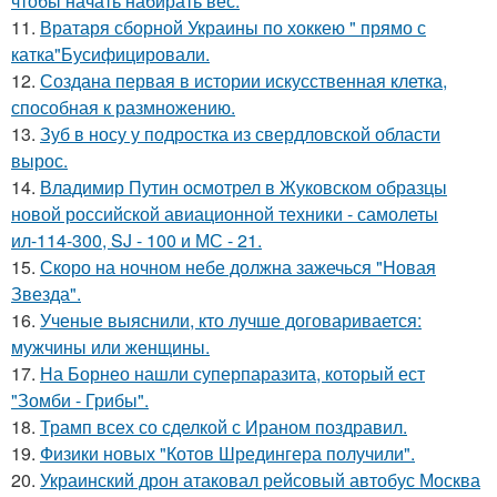
чтобы начать набирать вес.
11.
Вратаря сборной Украины по хоккею " прямо с
катка"Бусифицировали.
12.
Создана первая в истории искусственная клетка,
способная к размножению.
13.
Зуб в носу у подростка из свердловской области
вырос.
14.
Владимир Путин осмотрел в Жуковском образцы
новой российской авиационной техники - самолеты
ил-114-300, SJ - 100 и МС - 21.
15.
Скоро на ночном небе должна зажечься "Новая
Звезда".
16.
Ученые выяснили, кто лучше договаривается:
мужчины или женщины.
17.
На Борнео нашли суперпаразита, который ест
"Зомби - Грибы".
18.
Трамп всех со сделкой с Ираном поздравил.
19.
Физики новых "Котов Шредингера получили".
20.
Украинский дрон атаковал рейсовый автобус Москва