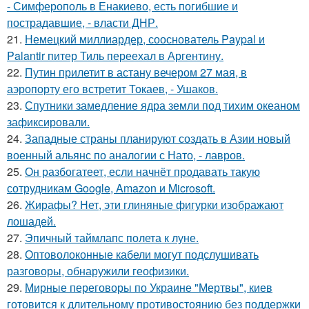
- Симферополь в Енакиево, есть погибшие и
пострадавшие, - власти ДНР.
21.
Немецкий миллиардер, сооснователь Paypal и
Palantir питер Тиль переехал в Аргентину.
22.
Путин прилетит в астану вечером 27 мая, в
аэропорту его встретит Токаев, - Ушаков.
23.
Спутники замедление ядра земли под тихим океаном
зафиксировали.
24.
Западные страны планируют создать в Азии новый
военный альянс по аналогии с Нато, - лавров.
25.
Он разбогатеет, если начнёт продавать такую
сотрудникам Google, Amazon и Microsoft.
26.
Жирафы? Нет, эти глиняные фигурки изображают
лошадей.
27.
Эпичный таймлапс полета к луне.
28.
Оптоволоконные кабели могут подслушивать
разговоры, обнаружили геофизики.
29.
Мирные переговоры по Украине "Мертвы", киев
готовится к длительному противостоянию без поддержки