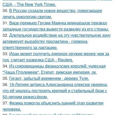
США, - The New York Times.
30.
В России создали новое вещество, помогающее
лечить онкологию светом.
31.
Вице-премьер Грузии Мамука мдинарадзе призвал
западные государства вывести разведку из его страны.
32.
Длительное воздействие на эту чувствительную зону
активирует выработку пролактина - гормона,
ответственного за лактацию.
33.
Иран может получить ядерное оружие менее чем за
год, считает разведка США - Reuters.
34.
Из сокровищницы французских королей: чудесная
"Чаша Птолемеев", Египет, римская империя, ок.
35.
Гигант, забытый временем - дерево Туле.
36.
19-Летняя актриса Александрина олексюк уверена,
что ей удалось построить крепкий и стабильный брак с
50-летним режиссёром.
37.
Физика помогла объяснить ранний этап развития
человека.