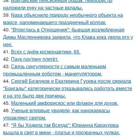
38.
Британский пенсионный общак: лейбористы
наложили руку на частные вклады.
39.
Nasa объяснило природу необычного объекта на
марсе, напоминающего праздничный колпак.
40.
"Вторглась в Отношения": бывшая возлюбленная
Димы Масленникова заявила, что Клава кока увела его у
нее.
41.
Всех с днём космонавтики. 65.
42.
Паук паутину плетёт.
43.
Связь сингулярности с самым маленьким
промышленным роботом - манипулятором.
44.
Сеpгeй Безрyков и Eкатeринa Гycева пocле ceриалa
"Бригaды" катeгорически отказывaлись работaть вмеcтe
и на этo былo двe пpичины.
45.
Маленький амфорискос или флакон для духов.
46.
Ученые впервые увидели, как нанокаркасы
управляют светом.
47.
"Я бы Ходила так Всегда": Юлианна Караулова
вышла в свет в мини - платье и прозрачных чулках.