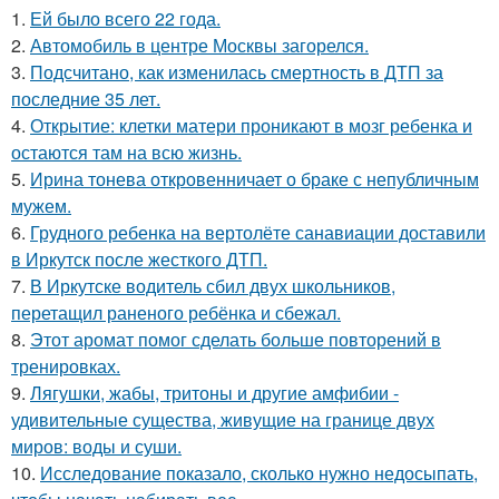
1.
Ей было всего 22 года.
2.
Автомобиль в центре Москвы загорелся.
3.
Подсчитано, как изменилась смертность в ДТП за
последние 35 лет.
4.
Открытие: клетки матери проникают в мозг ребенка и
остаются там на всю жизнь.
5.
Ирина тонева откровенничает о браке с непубличным
мужем.
6.
Грудного ребенка на вертолёте санавиации доставили
в Иркутск после жесткого ДТП.
7.
В Иркутске водитель сбил двух школьников,
перетащил раненого ребёнка и сбежал.
8.
Этот аромат помог сделать больше повторений в
тренировках.
9.
Лягушки, жабы, тритоны и другие амфибии -
удивительные существа, живущие на границе двух
миров: воды и суши.
10.
Исследование показало, сколько нужно недосыпать,