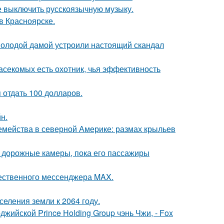
е выключить русскоязычную музыку.
 в Красноярске.
 молодой дамой устроили настоящий скандал
асекомых есть охотник, чья эффективность
я отдать 100 долларов.
н.
емейства в северной Америке: размах крыльев
и дорожные камеры, пока его пассажиры
чественного мессенджера MAX.
еления земли к 2064 году.
жийской Prince Holding Group чэнь Чжи, - Fox