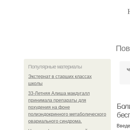
Пов
Популярные материалы
Ч
Экстернат в старших классах
школы
33-Летняя Алиша макдугалл
принимала препараты для
Бол
похудения на фоне
бес
полиэндокринного метаболического
овариального синдрома.
Введ