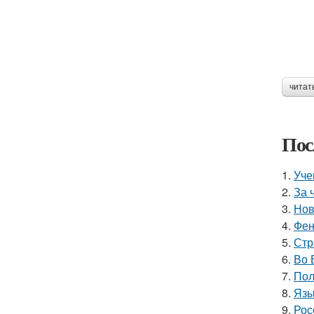
читат
Пос
1.
Уче
2.
За 
3.
Нов
4.
Фен
5.
Стр
6.
Во 
7.
Пол
8.
Язы
9.
Рос