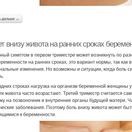
ь дальше →
ет внизу живота на ранних сроках береме
ный симптом в первом триместре может возникнуть по разн
еременности на ранних сроках, это вариант нормы, так ка
нальные изменения. Но возможны и ситуации, когда боль с
ь.
здних строках нагрузка на организм беременной женщины 
ти живота часто возрастают. Третий триместр считается с
зку на позвоночник и внутренние органы будущей матери. Ч
ческие заболевания. Поэтому боль внизу живота может быт
ящимися к беременности.