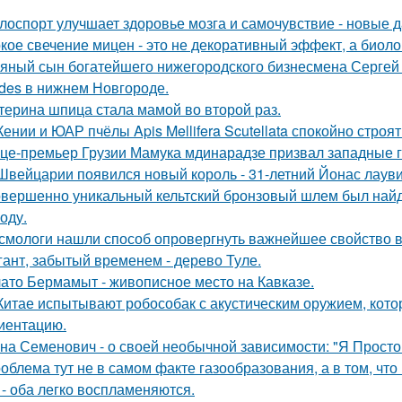
лоспорт улучшает здоровье мозга и самочувствие - новые 
кое свечение мицен - это не декоративный эффект, а биоло
яный сын богатейшего нижегородского бизнесмена Сергей
des в нижнем Новгороде.
терина шпица стала мамой во второй раз.
Кении и ЮАР пчёлы Apis Mellifera Scutellata спокойно строят
це-премьер Грузии Мамука мдинарадзе призвал западные го
Швейцарии появился новый король - 31-летний Йонас лаув
вершенно уникальный кельтский бронзовый шлем был найде
оду.
смологи нашли способ опровергнуть важнейшее свойство в
гант, забытый временем - дерево Туле.
ато Бермамыт - живописное место на Кавказе.
Китае испытывают робособак с акустическим оружием, кот
иентацию.
на Семенович - о своей необычной зависимости: "Я Просто
облема тут не в самом факте газообразования, а в том, что
 - оба легко воспламеняются.