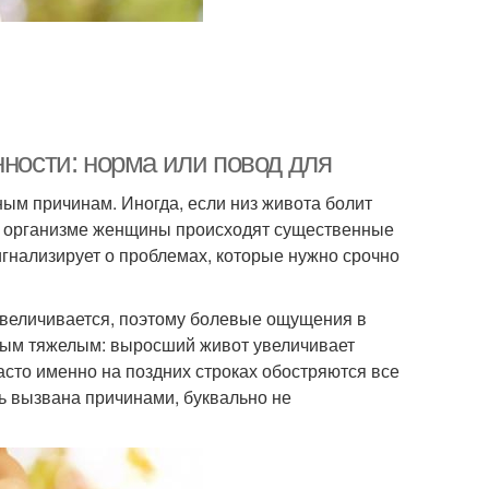
нности: норма или повод для
ым причинам. Иногда, если низ живота болит
к в организме женщины происходят существенные
игнализирует о проблемах, которые нужно срочно
увеличивается, поэтому болевые ощущения в
амым тяжелым: выросший живот увеличивает
асто именно на поздних строках обостряются все
ь вызвана причинами, буквально не