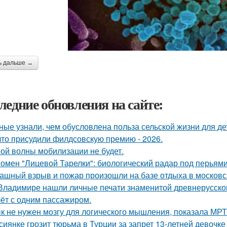
ь дальше →
ледние обновления на сайте:
ные узнали, чем обусловлена польза сельской жизни для де
что присудили филдсовскую премию - 2026.
ой волны мобилизации не будет.
омен "Лицевой Тарелки": биологический радар под перьями
ашный взрыв и пожар произошли на базе отдыха в московс
Владимире нашли личные печати знаменитой древнерусской
ёт с одним пассажиром.
к не нужен мозгу для логического мышления, показала МРТ
сиянке грозит тюрьма в Турции за запрет 13-летней девочке