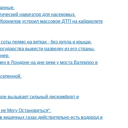
данные.
гический навигатор для насекомых.
 Корнилов устроил массовое ДТП на кабриолете
 соты прямо на ветках - без дупла и крыши.
сударства вывести разведку из его страны.
инер.
н в Лондоне на дне реки у моста Ватерлоо в
селенной.
орое вызывает сильный дискомфорт и
 не Могу Остановиться".
 в кишечных газах действительно есть водород и