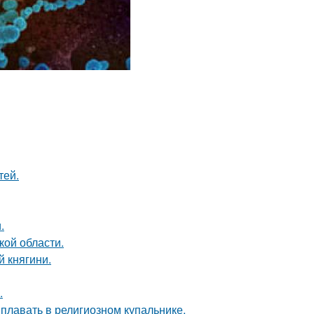
тей.
.
кой области.
 княгини.
.
 плавать в религиозном купальнике.