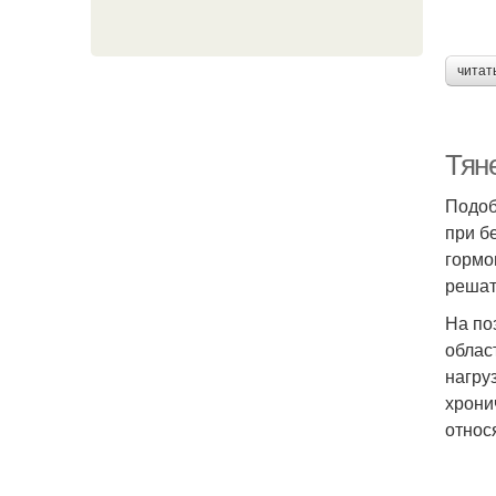
читат
Тян
Подоб
при б
гормо
решат
На по
облас
нагру
хрони
относ