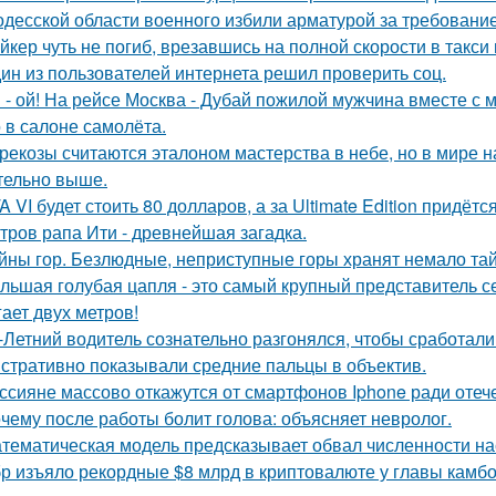
одесской области военного избили арматурой за требовани
йкер чуть не погиб, врезавшись на полной скорости в такси
ин из пользователей интернета решил проверить соц.
 - ой! На рейсе Москва - Дубай пожилой мужчина вместе с
 в салоне самолёта.
рекозы считаются эталоном мастерства в небе, но в мире н
тельно выше.
A VI будет стоить 80 долларов, а за Ultimate Edition придётс
тров рапа Ити - древнейшая загадка.
йны гор. Безлюдные, неприступные горы хранят немало тай
льшая голубая цапля - это самый крупный представитель с
гает двух метров!
-Летний водитель сознательно разгонялся, чтобы сработал
стративно показывали средние пальцы в объектив.
ссияне массово откажутся от смартфонов Iphone ради оте
чему после работы болит голова: объясняет невролог.
тематическая модель предсказывает обвал численности нас
р изъяло рекордные $8 млрд в криптовалюте у главы камбод