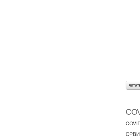
читат
COV
COVID
ОРВИ: