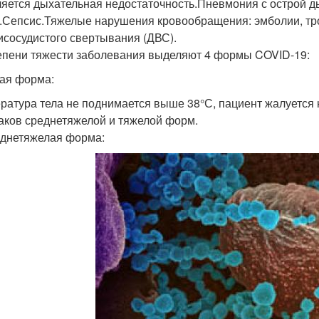
яется дыхательная недостаточность.Пневмония с острой д
Сепсис.Тяжелые нарушения кровообращения: эмболии, тр
исосудистого свертывания (ДВС).
епени тяжести заболевания выделяют 4 формы COVID-19:
кая форма:
ратура тела не поднимается выше 38°С, пациент жалуется на
аков среднетяжелой и тяжелой форм.
реднетяжелая форма: