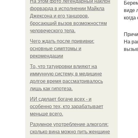
На этом фото легендарный наклон
Берем
форварда в исполнении Майкла
виде 
Джексона и его танцоров,
когда
бросающий вызов возможностям
человеческого тела.
Причи
На ра
Чего ждать после прививки:
вызыв
основные симптомы и
рекомендации
То, что татуировки влияют на
иммунную систему, в медицине
долгое время рассматривалось
лишь как гипотеза.
ИИ сделает богаче всех - и
особенно тех, кто зарабатывает
меньше всего.
Разумное употребление алкоголя:
сколько вина можно пить женщине