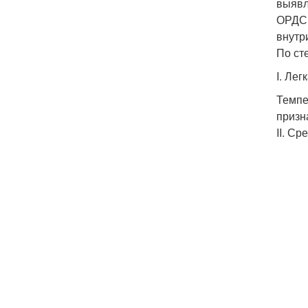
выявл
ОРДС.
внутр
По ст
I. Лег
Темпе
призн
II. С