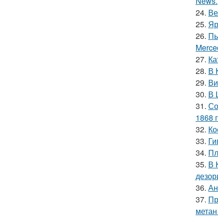
News.
24.
Ве
25.
Яр
26.
Пь
Merce
27.
Ка
28.
В 
29.
Ви
30.
В 
31.
Со
1868 г
32.
Ко
33.
Ги
34.
Пл
35.
В 
дезор
36.
Ан
37.
Пр
метан