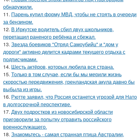
обнаружили.
11.
Парень купил форму МВД, чтобы не стоять в очереди
за бензином.
12.
В Иркутске водитель сбил двух школьников,
перетащил раненого ребёнка и сбежал.
13.
Звезда боевиков "Отряд Самоубийц" и "дом у
дороги" активно делится кадрами текущего отдыха с
подписчиками.
14.
Шесть актёров, которых любила вся страна.
15.
Только в том случае, если бы мы мерили жизнь
скоростью передвижения, гренландская акула давно бы
выбыла из игры.
16.
Рютте заявил, что Россия останется угрозой для Нато
в долгосрочной перспективе.
17.
Двух подростков из новосибирской области
приговорили за попытку отравить российского
военнослужащего.
18.
Знакомьтесь - самая странная птица Австралии,