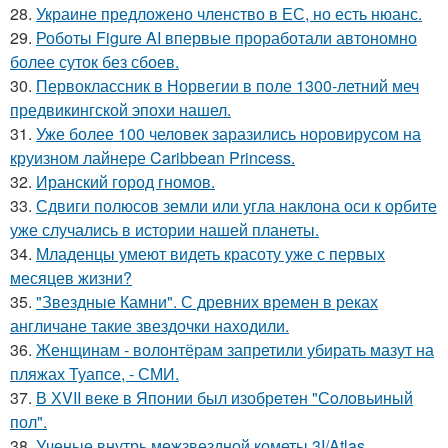
28.
Украине предложено членство в ЕС, но есть нюанс.
29.
Роботы Figure AI впервые проработали автономно
более суток без сбоев.
30.
Первоклассник в Норвегии в поле 1300-летний меч
предвикингской эпохи нашел.
31.
Уже более 100 человек заразились норовирусом на
круизном лайнере Caribbean Princess.
32.
Иранский город гномов.
33.
Сдвиги полюсов земли или угла наклона оси к орбите
уже случались в истории нашей планеты.
34.
Младенцы умеют видеть красоту уже с первых
месяцев жизни?
35.
"Звездные Камни". С древних времен в реках
англичане такие звездочки находили.
36.
Женщинам - волонтёрам запретили убирать мазут на
пляжах Туапсе, - СМИ.
37.
В ХVII веке в Япoнии был изобрeтeн "Сoлoвьиный
пол".
38.
Ученые внутрь межзвездной кометы 3I/Atlas