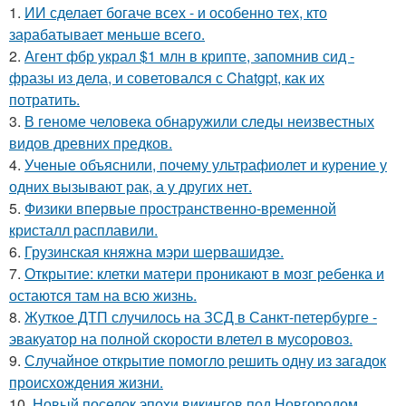
1.
ИИ сделает богаче всех - и особенно тех, кто
зарабатывает меньше всего.
2.
Агент фбр украл $1 млн в крипте, запомнив сид -
фразы из дела, и советовался с Chatgpt, как их
потратить.
3.
В геноме человека обнаружили следы неизвестных
видов древних предков.
4.
Ученые объяснили, почему ультрафиолет и курение у
одних вызывают рак, а у других нет.
5.
Физики впервые пространственно-временной
кристалл расплавили.
6.
Грузинская княжна мэри шервашидзе.
7.
Открытие: клетки матери проникают в мозг ребенка и
остаются там на всю жизнь.
8.
Жуткое ДТП случилось на ЗСД в Санкт-петербурге -
эвакуатор на полной скорости влетел в мусоровоз.
9.
Случайное открытие помогло решить одну из загадок
происхождения жизни.
10.
Новый поселок эпохи викингов под Новгородом