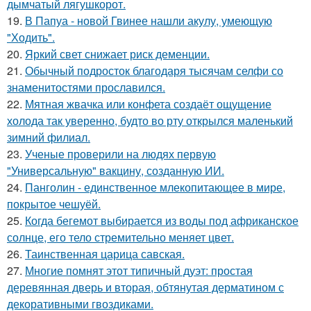
дымчатый лягушкорот.
19.
В Папуа - новой Гвинее нашли акулу, умеющую
"Ходить".
20.
Яркий свет снижает риск деменции.
21.
Обычный подросток благодаря тысячам селфи со
знаменитостями прославился.
22.
Мятная жвачка или конфета создаёт ощущение
холода так уверенно, будто во рту открылся маленький
зимний филиал.
23.
Ученые проверили на людях первую
"Универсальную" вакцину, созданную ИИ.
24.
Панголин - единственное млекопитающее в мире,
покрытое чешуёй.
25.
Когда бегемот выбирается из воды под африканское
солнце, его тело стремительно меняет цвет.
26.
Таинственная царица савская.
27.
Многие помнят этот типичный дуэт: простая
деревянная дверь и вторая, обтянутая дерматином с
декоративными гвоздиками.