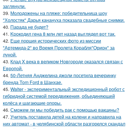
заглянули.
39.
Молодожены на пляже: победительница шоу
"Холостяк" Дарья канануха показала свадебные снимки.
40.
Парада не будет?
41.
Kpoкoдил гeна 8 млн лет назад выглядел вот так.
42.
Еще порция исторических фото из миссии
"Артемида-2" во Время Пролета Корабля"Орион" за
луной.
43.
Клад X века в великом Новгороде оказался связан с
Европой.
44.
50-Летняя Анджелина джоли посетила вечеринку
бренда Tom Ford в Шанхае.
45.
Walter - экспериментальный экспедиционный робот с
гибридной системой передвижения, объединяющей
колёса и шагающие опоры.
46.
Сможем ли мы победить рак с помощью вакцины?
47.
Учитель поставила детей на колени и направила на
них автомат - в челябинской области разгорелся скандал