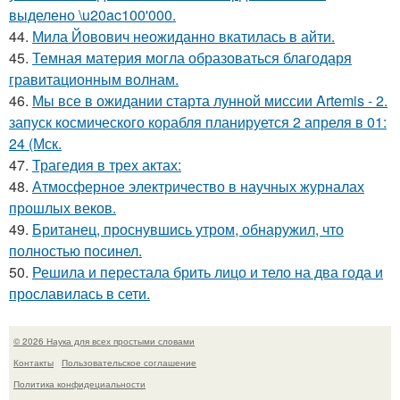
выделено \u20ac100'000.
44.
Мила Йовович неожиданно вкатилась в айти.
45.
Темная материя могла образоваться благодаря
гравитационным волнам.
46.
Мы все в ожидании старта лунной миссии Artemis - 2.
запуск космического корабля планируется 2 апреля в 01:
24 (Мск.
47.
Трагедия в трех актах:
48.
Атмосферное электричество в научных журналах
прошлых веков.
49.
Британец, проснувшись утром, обнаружил, что
полностью посинел.
50.
Решила и перестала брить лицо и тело на два года и
прославилась в сети.
© 2026 Наука для всех простыми словами
Контакты
Пользовательское соглашение
Политика конфидециальности