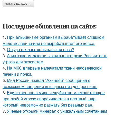
читать дальше →
Последние обновления на сайте:
1.
При альбинизме организм вырабатывает слишком
мало меланина или не вырабатывает его вовсе.
2.
Откуда взялась колыванская ваза?
3.
Азиатские моллюски захватывают реки России: есть
угроза для экосистем.
4.
На МКС впервые напечатали ткани человеческой
печени и почки.
5.
Мид России назвал "Ахинеей" сообщения о
возможном введении выездных виз для россиян.
6.
Единственное в мире чешуйчатое млекопитающее
при любой угрозе сворачивается в плотный шар,
который невозможно разжать без резаных ран.
7.
Ученые открыли минерал с уникальным сочетанием