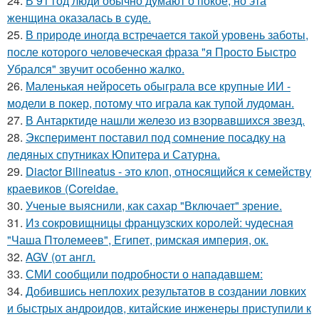
24.
В 91 год люди обычно думают о покое, но эта
женщина оказалась в суде.
25.
В природе иногда встречается такой уровень заботы,
после которого человеческая фраза "я Просто Быстро
Убрался" звучит особенно жалко.
26.
Маленькая нейросеть обыграла все крупные ИИ -
модели в покер, потому что играла как тупой лудоман.
27.
В Антарктиде нашли железо из взорвавшихся звезд.
28.
Эксперимент поставил под сомнение посадку на
ледяных спутниках Юпитера и Сатурна.
29.
Diactor Bilineatus - это клоп, относящийся к семейству
краевиков (Coreidae.
30.
Ученые выяснили, как сахар "Включает" зрение.
31.
Из сокровищницы французских королей: чудесная
"Чаша Птолемеев", Египет, римская империя, ок.
32.
AGV (от англ.
33.
СМИ сообщили подробности о нападавшем:
34.
Добившись неплохих результатов в создании ловких
и быстрых андроидов, китайские инженеры приступили к