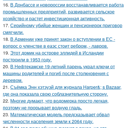
16.
В Донбассе и новороссии восстанавливается работа
промышленных предприятий, развивается сельское
хозяйство и растет инвестиционная активность.
17.
Серийному убийце женщин и пенсионерок приговор
смягчили.
18.
В Армении уже принят закон о вступлении в ЕС -
вопрос о членстве в еаэс стоит ребром, - лавров.
19.
Этот домик на острове эллидей в Исландии
построили в 1953 году.
20.
В Нефтекамске 19-летний парень украл ключи от
машины родителей и погиб после столкновения с
деревом.
21.
Съёмка Энн хэтэуэй для журнала Harper&; s Bazaar,
где она показала свою соблазнительную сторону.
22.
Многие думают, что водомерка просто легкая,
поэтому не прорывает водную гладь.
23.
Математическая модель предсказывает обвал
численности населения земли к 2064 году.