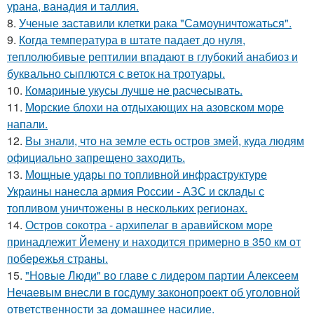
урана, ванадия и таллия.
8.
Ученые заставили клетки рака "Самоуничтожаться".
9.
Когда температура в штате падает до нуля,
теплолюбивые рептилии впадают в глубокий анабиоз и
буквально сыплются с веток на тротуары.
10.
Комариные укусы лучше не расчесывать.
11.
Морские блохи на отдыхающих на азовском море
напали.
12.
Вы знали, что на земле есть остров змей, куда людям
официально запрещено заходить.
13.
Мощные удары по топливной инфраструктуре
Украины нанесла армия России - АЗС и склады с
топливом уничтожены в нескольких регионах.
14.
Остров сокотра - архипелаг в аравийском море
принадлежит Йемену и находится примерно в 350 км от
побережья страны.
15.
"Новые Люди" во главе с лидером партии Алексеем
Нечаевым внесли в госдуму законопроект об уголовной
ответственности за домашнее насилие.