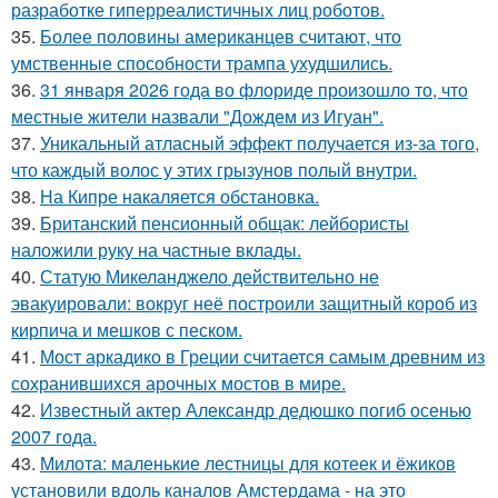
разработке гиперреалистичных лиц роботов.
35.
Более половины американцев считают, что
умственные способности трампа ухудшились.
36.
31 января 2026 года во флориде произошло то, что
местные жители назвали "Дождем из Игуан".
37.
Уникальный атласный эффект получается из-за того,
что каждый волос у этих грызунов полый внутри.
38.
На Кипре накаляется обстановка.
39.
Британский пенсионный общак: лейбористы
наложили руку на частные вклады.
40.
Статую Микеланджело действительно не
эвакуировали: вокруг неё построили защитный короб из
кирпича и мешков с песком.
41.
Мост аркадико в Греции считается самым древним из
сохранившихся арочных мостов в мире.
42.
Известный актер Александр дедюшко погиб осенью
2007 года.
43.
Милота: маленькие лестницы для котеек и ёжиков
установили вдоль каналов Амстердама - на это