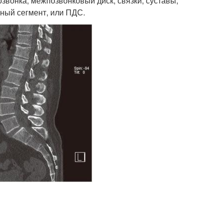
звонка, межпозвонковый диск, связки, суставы,
ьный сегмент, или ПДС.