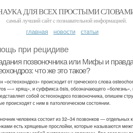
НАУКА ДЛЯ ВСЕХ ПРОСТЫМИ СЛОВАМ
самый лучший сайт c познавательной информацией.
главная
новости
статьи
ощь при рецидиве
адания позвоночника или Мифы и правда 
охондроз: что же это такое?
н «остеохондроз» происходит от греческого слова osteochon
ros —« хрящ», и суффикса ōsis, обозначающего «болезнь», 
редставляет собой остеохондроз позвоночника, опишем стру
ые происходят с ним в патологическом состоянии.
ночник человека состоит из 32–34 позвонков — отдельных 
нками есть хрящевые прослойки, которые называются межп