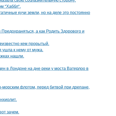
м "Хаббл".
атичные кучи земли, но на деле это постоянно
 Предохраняться, а как Родить Здорового и
еизвестно кем прорытый.
 ушла к нему от мужа.
ажках нашли.
н в Лондоне на дне реки у моста Ватерлоо в
-морским флотом, перед битвой при дрепане,
нхиолит.
вот зачем.