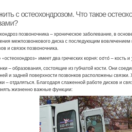
 жить с остеохондрозом. Что такое остео
вами?
хондроз позвоночника – хроническое заболевание, в основ
ения межпозвонкового диска с последующим вовлечением 
вов и связок позвоночника.
 «остеохондроз» имеет два греческих корня: οστό – кость и
нки – образования, состоящие из губчатой кости. Они сое
ней и задней поверхности позвонков расположены связки. 
зки – отдаляться. Благодаря слаженной работе дисков и свя
нять жизненно важные функции: