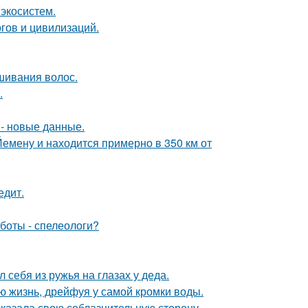
 экосистем.
гов и цивилизаций.
шивания волос.
.
- новые данные.
Йемену и находится примерно в 350 км от
едит.
боты - спелеологи?
 себя из ружья на глазах у деда.
сю жизнь, дрейфуя у самой кромки воды.
оказала свою соблазнительную сторону.