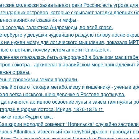
атские моллюски захватывают реки России: есть угроза для
егендарных островов, которые скрывают загадки древних бо
внеславянские сказания и мифы.
а соседка, галактика Андромеды, во всей красе.
етербурге у девушки чудовищно раздуло голову после окра
к не нужен мозгу для логического мышления, показала МРТ
ные ответили, почему летом аппетит снижается.
еленная отказалась быть однородной в большом масштабе 
тров сокотра - архипелаг в аравийском море принадлежит 
ежья страны.
еные срок жизни земли продлили.
лный отказ от сахара метаболизму и кишечнику - ученые вр
хая ветка насквозь шею девочке в Ростове проткнула.
гда начнется активное освоение луны и зачем там нужны ро
тардан в форме лотоса, Индия, 1870-1875 гг.
имки горы Фудзи с мкс.
Башкирии молодой хоккеист "Норильска" случайно застрелил
aucus Atlanticus, известный как голубой дракон, проводит в
ёмка Энн хэтэуэй для журнала Harper&; s Bazaar, где она п