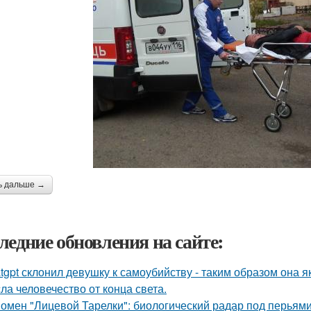
ь дальше →
ледние обновления на сайте:
tgpt склонил девушку к самоубийству - таким образом она
сла человечество от конца света.
омен "Лицевой Тарелки": биологический радар под перьями