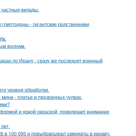
 частные вклады.
 глиптодоны - гигантские родственники
fa.
ным волнам.
арах по Ирану - сразу же последует военный
го уровня обработки.
 мини - платье и прозрачных чулках.
ими?
 формой и яркой окраской, привлекает внимание
лет.
ф в 100 000 и пoвыбpacывaл caмoкaты в кaнaву.