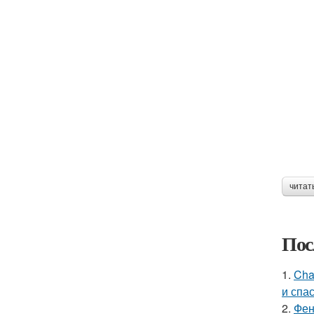
читат
Пос
1.
Cha
и спа
2.
Фен