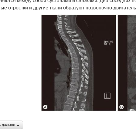
няются между собой суставами и связками. Два соседних по
тые отростки и другие ткани образуют позвоночно-двигател
ь дальше →