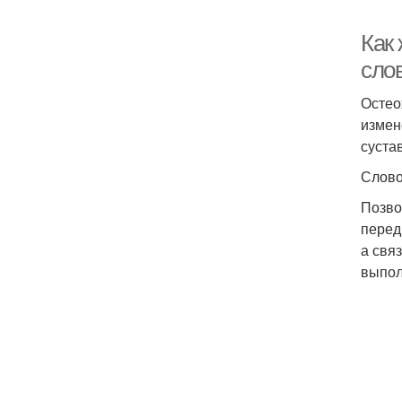
Как
сло
Остео
измен
суста
Слово
Позво
перед
а свя
выпол