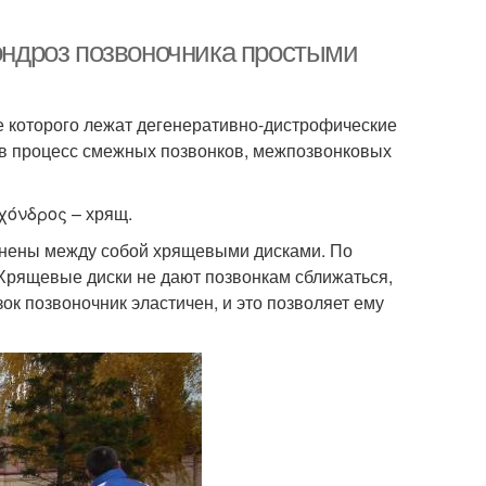
хондроз позвоночника простыми
е которого лежат дегенеративно-дистрофические
в процесс смежных позвонков, межпозвонковых
 χόνδρος – хрящ.
динены между собой хрящевыми дисками. По
Хрящевые диски не дают позвонкам сближаться,
зок позвоночник эластичен, и это позволяет ему