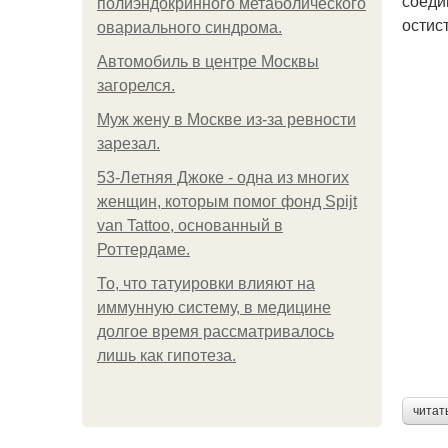
соеди
полиэндокринного метаболического
остис
овариального синдрома.
Автомобиль в центре Москвы
загорелся.
Mуж жену в Москве из-за ревности
зарезал.
53-Летняя Джоке - одна из многих
женщин, которым помог фонд Spijt
van Tattoo, основанный в
Роттердаме.
То, что татуировки влияют на
иммунную систему, в медицине
долгое время рассматривалось
лишь как гипотеза.
читат