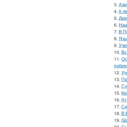
3.
Ази
4.
5 л
5.
Дре
6.
Наш
7.
В П
8.
Язы
9.
Уче
10.
Вс
11.
Ос
побер
12.
Уч
13.
По
14.
Су
15.
Ко
16.
Ат
17.
Сн
18.
В 
19.
Gl
20.
Съ