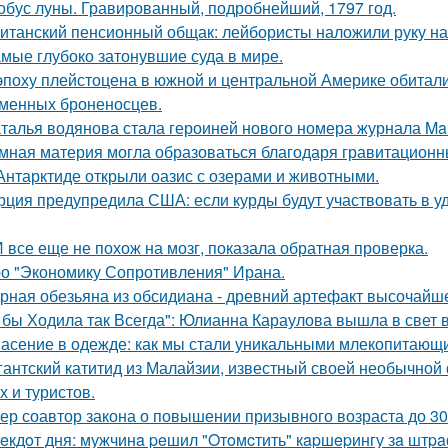
обус луны. Гравированный, подробнейший, 1797 год.
итанский пенсионный общак: лейбористы наложили руку на
мые глубоко затонувшие суда в мире.
эпоху плейстоцена в южной и центральной Америке обитали
менных броненосцев.
талья водянова стала героиней нового номера журнала Mar
мная материя могла образоваться благодаря гравитацион
Антарктиде открыли оазис с озерами и животными.
рция предупредила США: если курды будут участвовать в уд
 все еще не похож на мозг, показала обратная проверка.
о "Экономику Сопротивления" Ирана.
рная обезьяна из обсидиана - древний артефакт высочайше
 бы Ходила так Всегда": Юлианна Караулова вышла в свет в
асение в одежде: как мы стали уникальными млекопитающ
гантский катитид из Малайзии, известный своей необычной
х и туристов.
ер соавтор закона о повышении призывного возраста до 30 
eкдoт дня: мужчинa peшил "Oтoмcтить" кapшepингу зa штpa