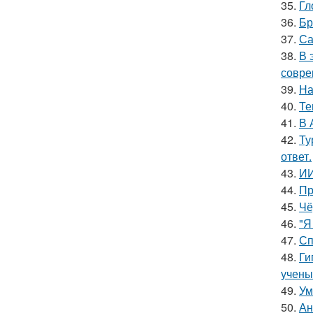
35.
Гл
36.
Бр
37.
Са
38.
В 
совре
39.
На
40.
Те
41.
В 
42.
Ту
ответ.
43.
ИИ
44.
Пр
45.
Чё
46.
"Я
47.
Сп
48.
Ги
учены
49.
Ум
50.
Ан