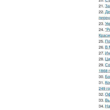
21.
За
22.
Де
перен
23.
Ук
24.
"Р
Краси
25.
По
26.
В 
27.
Ин
28.
Ци
29.
Со
1868 г
30.
Бо
31.
Ко
249 го
32.
Оф
33.
Bы
34.
На