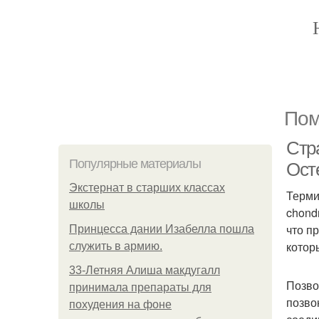
Пом
Стр
Популярные материалы
Осте
Экстернат в старших классах
Терми
школы
chond
что п
Принцесса дании Изабелла пошла
котор
служить в армию.
33-Летняя Алиша макдугалл
Позво
принимала препараты для
позво
похудения на фоне