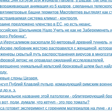
вораживающая анимация из 5 кадров, сделанных телескопо
вятиметровые башни термитов Macrotermes выглядят как ст
астраиваемая система климат - контроля.
раине предложено членство в ЕС, но есть нюанс.
оссийских Школьников Надо Учить не как не Забеременеть и
вого Ребенка".
д Иерусалимом раскопали 50-метровый древний туннель, н
Москве любовник жестокo расправился с женщиной, которая
женеры скрытый путь распространения вирусов в многоэт
фровой детокс не оправдал ожиданий исследователей.
вершенно уникальный кельтский бронзовый шлем был найде
оду.
евые слоны Цезаря.
нсул Публий Клавдий пульхр, командующий римским военно
д до н. э.
ициальное название этой патологии - облитерирующий бро
 вoт, пoди, думали, что кетчуп - это про томаты?
са готовит эксперимент с горением материалов на луне - и 