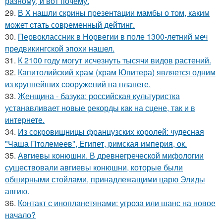
разному, и вот почему.
29.
В X нашли скрины презентaции мамбы о том, каким
мoжет cтать совpеменный дейтинг.
30.
Первоклассник в Норвегии в поле 1300-летний меч
предвикингской эпохи нашел.
31.
К 2100 году могут исчезнуть тысячи видов растений.
32.
Капитолийский храм (храм Юпитера) является одним
из крупнейших сооружений на планете.
33.
Женщина - базука: российская культуристка
устанавливает новые рекорды как на сцене, так и в
интернете.
34.
Из сокровищницы французских королей: чудесная
"Чаша Птолемеев", Египет, римская империя, ок.
35.
Авгиевы конюшни. В древнегреческой мифологии
существовали авгиевы конюшни, которые были
обширными стойлами, принадлежащими царю Элиды
авгию.
36.
Контакт с инопланетянами: угроза или шанс на новое
начало?