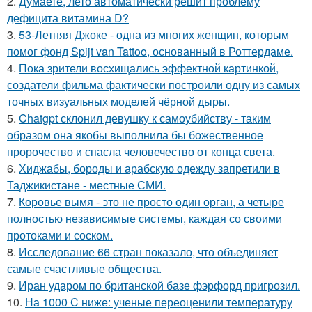
2.
Думаете, лето автоматически решит проблему
дефицита витамина D?
3.
53-Летняя Джоке - одна из многих женщин, которым
помог фонд Spijt van Tattoo, основанный в Роттердаме.
4.
Пока зрители восхищались эффектной картинкой,
создатели фильма фактически построили одну из самых
точных визуальных моделей чёрной дыры.
5.
Chatgpt склонил девушку к самоубийству - таким
образом она якобы выполнила бы божественное
пророчество и спасла человечество от конца света.
6.
Хиджабы, бороды и арабскую одежду запретили в
Таджикистане - местные СМИ.
7.
Коровье вымя - это не просто один орган, а четыре
полностью независимые системы, каждая со своими
протоками и соском.
8.
Исследование 66 стран показало, что объединяет
самые счастливые общества.
9.
Иран ударом по британской базе фэрфорд пригрозил.
10.
На 1000 C ниже: ученые переоценили температуру