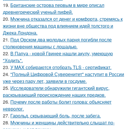
19.
Британские острова первым в мире описал
древнегреческий ученый пифей.
20.
Мужчина отказался от денег и комфорта, стремясь к
жизни вне общества под влиянием идей толстого и
Джека Лондона.
21.
Под Орском два молодых парня погибли после
столкновения машины с лошадью.
22.
В Папуа - новой Гвинее нашли акулу, умеющую
"Ходить".
23.
У MAX собираются отобрать TLS - сертификат.
24.
"Полный Цифровой Суверенитет" наступит в России
уже через пару лет, заявили в госдуме.
25.
Исследователи обнаружили гигантский вирус,
раскрывающий происхождение наших предков.
26.
Почему после работы болит голова: объясняет
невролог.
27.
Гарольд, скрывающий боль, после забега.
28.
Мужчины и женщины действительно слышат по-