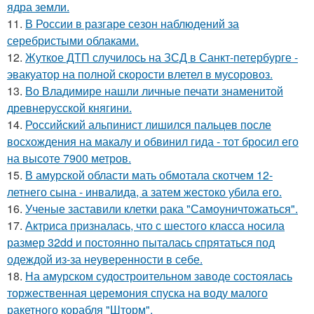
ядра земли.
11.
В России в разгаре сезон наблюдений за
серебристыми облаками.
12.
Жуткое ДТП случилось на ЗСД в Санкт-петербурге -
эвакуатор на полной скорости влетел в мусоровоз.
13.
Во Владимире нашли личные печати знаменитой
древнерусской княгини.
14.
Российский альпинист лишился пальцев после
восхождения на макалу и обвинил гида - тот бросил его
на высоте 7900 метров.
15.
В амурской области мать обмотала скотчем 12-
летнего сына - инвалида, а затем жестоко убила его.
16.
Ученые заставили клетки рака "Самоуничтожаться".
17.
Актриса призналась, что с шестого класса носила
размер 32dd и постоянно пыталась спрятаться под
одеждой из-за неуверенности в себе.
18.
На амурском судостроительном заводе состоялась
торжественная церемония спуска на воду малого
ракетного корабля "Шторм".