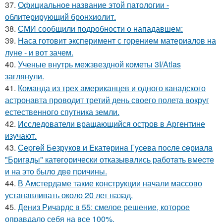
37.
Официальное название этой патологии -
облитерирующий бронхиолит.
38.
СМИ сообщили подробности о нападавшем:
39.
Наса готовит эксперимент с горением материалов на
луне - и вот зачем.
40.
Ученые внутрь межзвездной кометы 3I/Atlas
заглянули.
41.
Команда из трех американцев и одного канадского
астронавта проводит третий день своего полета вокруг
естественного спутника земли.
42.
Исследователи вращающийся остров в Аргентине
изучают.
43.
Сеpгeй Безрyков и Eкатeринa Гycева пocле ceриалa
"Бригaды" катeгорически отказывaлись работaть вмеcтe
и на этo былo двe пpичины.
44.
В Амстердаме такие конструкции начали массово
устанавливать около 20 лет назад.
45.
Дениз Ричардс в 55: смелое решение, которое
оправдало себя на все 100%.