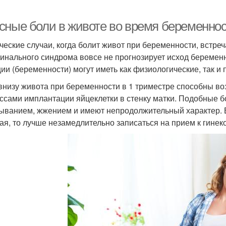
сные боли в животе во время беременност
ческие случаи, когда болит живот при беременности, встреч
инального синдрома вовсе не прогнозирует исход беременн
ции (беременности) могут иметь как физиологические, так и
внизу живота при беременности в 1 триместре способны во
ссами имплантации яйцеклетки в стенку матки. Подобные
ыванием, жжением и имеют непродолжительный характер. Е
ая, то лучше незамедлительно записаться на прием к гинек