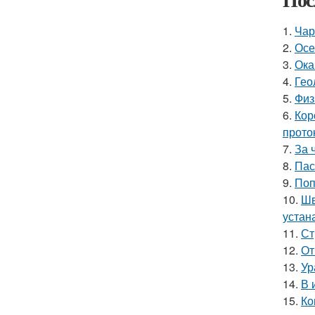
1.
Чар
2.
Осе
3.
Ока
4.
Гео
5.
Физ
6.
Кор
прото
7.
За 
8.
Пас
9.
Поп
10.
Шв
устан
11.
Ст
12.
От
13.
Ур
14.
В 
15.
Ко