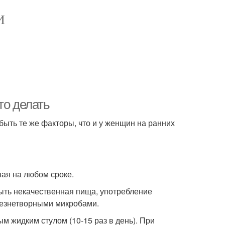
И
то делать
ыть те же факторы, что и у женщин на ранних
ая на любом сроке.
ыть некачественная пища, употребление
лезнетворными микробами.
м жидким стулом (10-15 раз в день). При