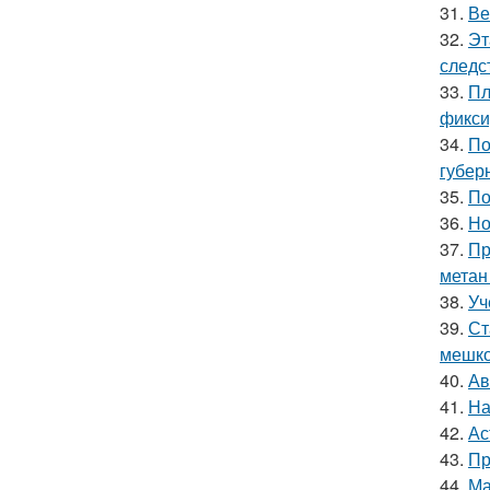
31.
Ве
32.
Эт
следс
33.
Пл
фикси
34.
По
губер
35.
По
36.
Но
37.
Пр
метан
38.
Уч
39.
Ст
мешко
40.
Ав
41.
На
42.
Ас
43.
Пр
44.
Ма