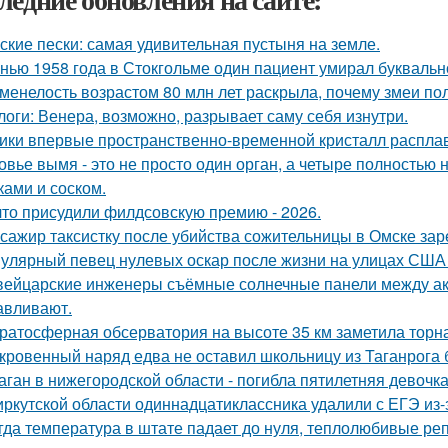
ские пески: самая удивительная пустыня на земле.
нью 1958 года в Стокгольме один пациент умирал буквальн
менелость возрастом 80 млн лет раскрыла, почему змеи по
логи: Венера, возможно, разрывает саму себя изнутри.
ики впервые пространственно-временной кристалл распла
овье вымя - это не просто один орган, а четыре полностью
ками и соском.
что присудили филдсовскую премию - 2026.
сажир таксистку после убийства сожительницы в Омске зар
улярный певец нулевых оскар после жизни на улицах США 
ейцарские инженеры съёмные солнечные панели между а
авливают.
ратосферная обсерватория на высоте 35 км заметила торна
кровенный наряд едва не оставил школьницу из Таганрога б
аган в нижегородской области - погибла пятилетняя девочка
иркутской области одиннадцатиклассника удалили с ЕГЭ из-
гда температура в штате падает до нуля, теплолюбивые реп