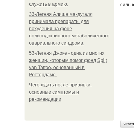
сильн
служить в армию.
33-Летняя Алиша макдугалл
принимала препараты для
похудения на фоне
полиэндокринного метаболического
овариального синдрома.
53-Летняя Джоке - одна из многих
женщин, которым помог фонд Spijt
van Tattoo, основанный в
Роттердаме.
Чего ждать после прививки:
основные симптомы и
рекомендации
читат