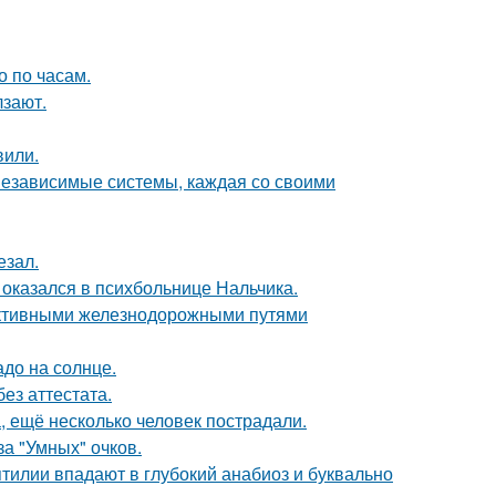
о по часам.
лзают.
вили.
 независимые системы, каждая со своими
езал.
оказался в психбольнице Нальчика.
ктивными железнодорожными путями
до на солнце.
ез аттестата.
, ещё несколько человек пострадали.
за "Умных" очков.
тилии впадают в глубокий анабиоз и буквально