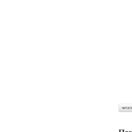
читат
Пос