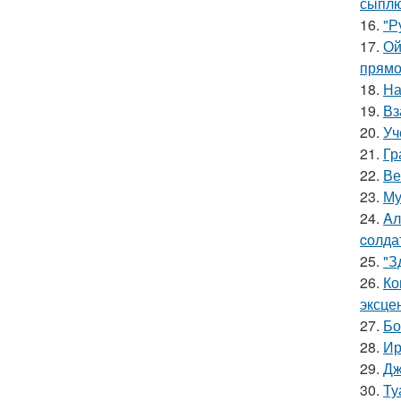
сыплю
16.
"Р
17.
Ой
прямо
18.
На
19.
Вз
20.
Уч
21.
Гр
22.
Ве
23.
Му
24.
Aл
cолда
25.
"З
26.
Ко
эксце
27.
Бо
28.
Ир
29.
Дж
30.
Ту