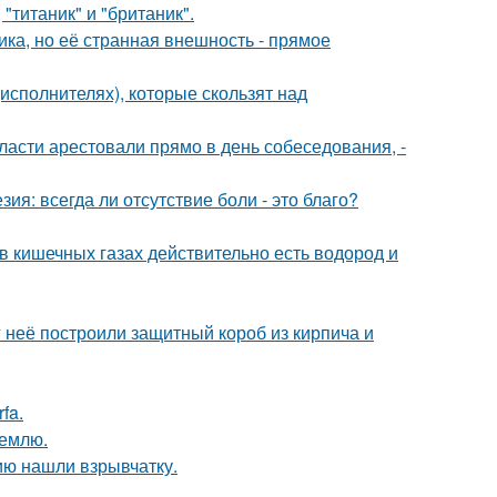
"титаник" и "британик".
ка, но её странная внешность - прямое
исполнителях), которые скользят над
асти арестовали прямо в день собеседования, -
зия: всегда ли отсутствие боли - это благо?
 в кишечных газах действительно есть водород и
 неё построили защитный короб из кирпича и
fa.
землю.
ию нашли взрывчатку.