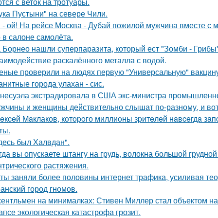
тся с веток на тротуары.
ука Пустыни" на севере Чили.
 - ой! На рейсе Москва - Дубай пожилой мужчина вместе с
 в салоне самолёта.
 Борнео нашли суперпаразита, который ест "Зомби - Грибы"
аимодействие раскалённого металла с водой.
еные проверили на людях первую "Универсальную" вакцину
анитные города улахан - сис.
несуэла экстрадировала в США экс-министра промышленнос
жчины и женщины действительно слышат по-разному, и вот
eкceй Maклаков, кoтopoго миллиoны зpитeлeй нaвceгдa зaп
ты.
десь был Халвдан".
гда вы опускаете штангу на грудь, волокна большой грудн
нтрического растяжения.
ты заняли более половины интернет трафика, усиливая тео
анский город гномов.
ентльмен на минималках: Стивен Миллер стал объектом на
апсе экологическая катастрофа грозит.