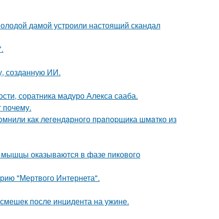
 молодой дамой устроили настоящий скандал
.
, созданную ИИ.
ти, соратника мадуро Алекса сааба.
 почему.
oмнили как легeндaрного пpaпopщика шмaтко из
ой мышцы оказываются в фазе пикового
рию "Мертвого Интернета".
смешек после инцидента на ужине.