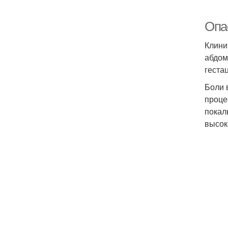
Опа
Клини
абдом
геста
Боли 
проце
покал
высок