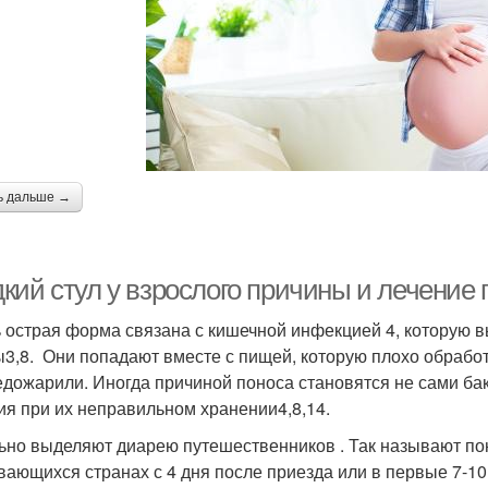
ь дальше →
кий стул у взрослого причины и лечение 
 острая форма связана с кишечной инфекцией 4, которую в
ы3,8. Они попадают вместе с пищей, которую плохо обрабо
едожарили. Иногда причиной поноса становятся не сами бак
ия при их неправильном хранении4,8,14.
ьно выделяют диарею путешественников . Так называют пон
вающихся странах с 4 дня после приезда или в первые 7-1