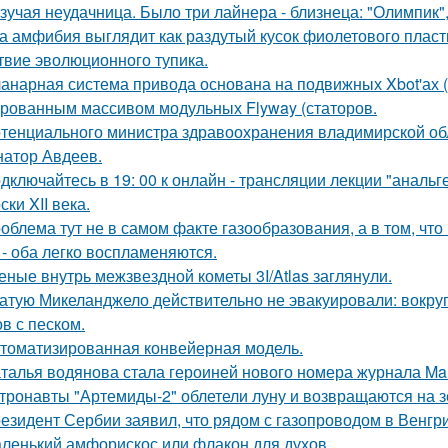
зучая неудачница. Было три лайнера - близнеца: "Олимпик", 
а амфибия выглядит как раздутый кусок фиолетового пласти
твие эволюционного тупика.
анарная система привода основана на подвижных Xbot'ах (
рованным массивом модульных Flyway (статоров.
тенциального министра здравоохранения владимирской обл
натор Авдеев.
дключайтесь в 19: 00 к онлайн - трансляции лекции "анальге
ски XII века.
облема тут не в самом факте газообразования, а в том, что
 - оба легко воспламеняются.
еные внутрь межзвездной кометы 3I/Atlas заглянули.
атую Микеланджело действительно не эвакуировали: вокруг
в с песком.
томатизированная конвейерная модель.
талья водянова стала героиней нового номера журнала Mar
тронавты "Артемиды-2" облетели луну и возвращаются на 
езидент Сербии заявил, что рядом с газопроводом в Венгр
ленький амфорискос или флакон для духов.