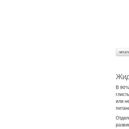
читат
Жид
В 90%
глист
или н
питан
Отдел
разви