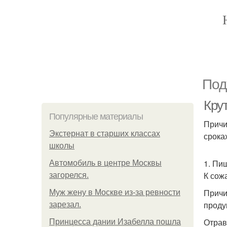
Под
Кру
Популярные материалы
Причи
Экстернат в старших классах
срока
школы
1. Пи
Автомобиль в центре Москвы
К сож
загорелся.
Причи
Mуж жену в Москве из-за ревности
проду
зарезал.
Отрав
Принцесса дании Изабелла пошла