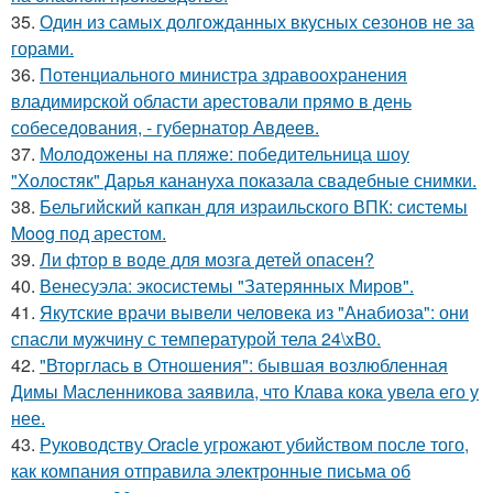
35.
Один из самых долгожданных вкусных сезонов не за
горами.
36.
Потенциального министра здравоохранения
владимирской области арестовали прямо в день
собеседования, - губернатор Авдеев.
37.
Молодожены на пляже: победительница шоу
"Холостяк" Дарья канануха показала свадебные снимки.
38.
Бельгийский капкан для израильского ВПК: системы
Moog под арестом.
39.
Ли фтор в воде для мозга детей опасен?
40.
Венесуэла: экосистемы "Затерянных Миров".
41.
Якутские врачи вывели человека из "Анабиоза": они
спасли мужчину с температурой тела 24\xB0.
42.
"Вторглась в Отношения": бывшая возлюбленная
Димы Масленникова заявила, что Клава кока увела его у
нее.
43.
Руководству Oracle угрожают убийством после того,
как компания отправила электронные письма об