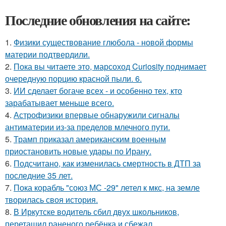
Последние обновления на сайте:
1.
Физики существование глюбола - новой формы
материи подтвердили.
2.
Пока вы читаете это, марсоход Curiosity поднимает
очередную порцию красной пыли. 6.
3.
ИИ сделает богаче всех - и особенно тех, кто
зарабатывает меньше всего.
4.
Астрофизики впервые обнаружили сигналы
антиматерии из-за пределов млечного пути.
5.
Трамп приказал американским военным
приостановить новые удары по Ирану.
6.
Подсчитано, как изменилась смертность в ДТП за
последние 35 лет.
7.
Пока корабль "союз МС -29" летел к мкс, на земле
творилась своя история.
8.
В Иркутске водитель сбил двух школьников,
перетащил раненого ребёнка и сбежал.