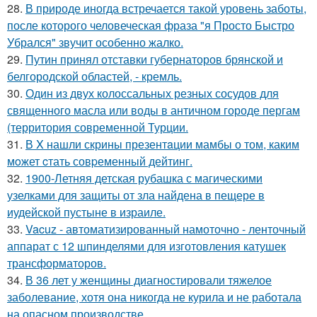
28.
В природе иногда встречается такой уровень заботы,
после которого человеческая фраза "я Просто Быстро
Убрался" звучит особенно жалко.
29.
Путин принял отставки губернаторов брянской и
белгородской областей, - кремль.
30.
Один из двух колоссальных резных сосудов для
священного масла или воды в античном городе пергам
(территория современной Турции.
31.
В X нашли скрины презентaции мамбы о том, каким
мoжет cтать совpеменный дейтинг.
32.
1900-Летняя детская рубашка с магическими
узелками для защиты от зла найдена в пещере в
иудейской пустыне в израиле.
33.
Vacuz - автоматизированный намоточно - ленточный
аппарат с 12 шпинделями для изготовления катушек
трансформаторов.
34.
В 36 лет у женщины диагностировали тяжелое
заболевание, хотя она никогда не курила и не работала
на опасном производстве.