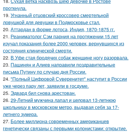
18.
Сухая ветка насквозь шею девочке в Ростове
проткнула.
19.
Угнанный отцовский кроссовер смертельной
ловушкой для девушки в Подмосковье стал.
20.
Аттардан в форме лотоса, Индия, 1870-1875 гг.
21.
Реаниматолог Сэм парния на протяжении 15 лет
изучал показания более 2000 человек, вернувшихся из
состояния клинической смерти.
22.
В Уфе стая бродячих собак женщине ногу разорвала.
23.
Пашинян и Алиев направили поздравительные
письма Путину по случаю дня России.
24.
"Полный Цифровой Суверенитет" наступит в России
уже через пару лет, заявили в госдуме.
25.
Эдвард бил снова аpестован.
26.
29-Летний мужчина лапал и целовал 13-летнюю
школьницу в московском метро, выдавая себя за 17-
летнего зумера.
27.
Более миллиона современных американцев
генетически связаны с первыми колонистами: открытие.