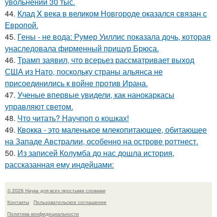
увольнении 30 тыс.
44.
Клад X века в великом Новгороде оказался связан с
Европой.
45.
Гены - не вода: Румер Уиллис показала дочь, которая
унаследовала фирменный прищур Брюса.
46.
Трамп заявил, что всерьез рассматривает выход
США из Нато, поскольку страны альянса не
присоединились к войне против Ирана.
47.
Ученые впервые увидели, как нанокаркасы
управляют светом.
48.
Что читать? Научпоп о кошках!
49.
Квокка - это маленькое млекопитающее, обитающее
на Западе Австралии, особенно на острове роттнест.
50.
Из записей Колумба до нас дошла история,
рассказанная ему индейцами:
© 2026 Наука для всех простыми словами
Контакты
Пользовательское соглашение
Политика конфидециальности