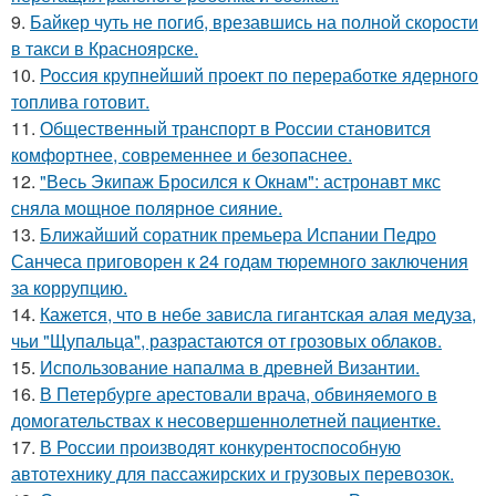
9.
Байкер чуть не погиб, врезавшись на полной скорости
в такси в Красноярске.
10.
Россия крупнейший проект по переработке ядерного
топлива готовит.
11.
Общественный транспорт в России становится
комфортнее, современнее и безопаснее.
12.
"Весь Экипаж Бросился к Окнам": астронавт мкс
сняла мощное полярное сияние.
13.
Ближайший соратник премьера Испании Педро
Санчеса приговорен к 24 годам тюремного заключения
за коррупцию.
14.
Кажется, что в небе зависла гигантская алая медуза,
чьи "Щупальца", разрастаются от грозовых облаков.
15.
Использование напалма в древней Византии.
16.
В Петербурге арестовали врача, обвиняемого в
домогательствах к несовершеннолетней пациентке.
17.
В России производят конкурентоспособную
автотехнику для пассажирских и грузовых перевозок.