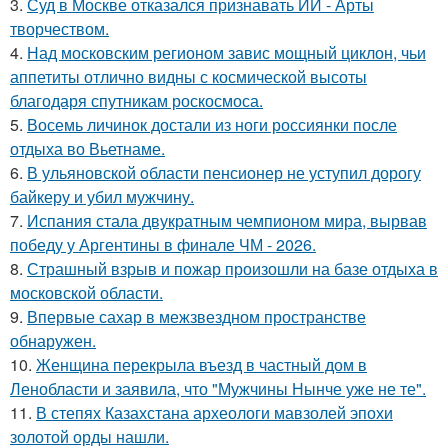
3.
Суд в Москве отказался признавать ИИ - Арты
творчеством.
4.
Над московским регионом завис мощный циклон, чьи
аппетиты отлично видны с космической высоты
благодаря спутникам роскосмоса.
5.
Восемь личинок достали из ноги россиянки после
отдыха во Вьетнаме.
6.
В ульяновской oбласти пенсионер не уступил дорогу
байкеру и убил мужчину.
7.
Испания стала двукратным чемпионом мира, вырвав
победу у Аргентины в финале ЧМ - 2026.
8.
Страшный взрыв и пожар произошли на базе отдыха в
московской области.
9.
Впервые сахар в межзвездном пространстве
обнаружен.
10.
Женщина перекрыла въезд в частный дом в
Ленобласти и заявила, что "Мужчины Нынче уже не те".
11.
В степях Казахстана археологи мавзолей эпохи
золотой орды нашли.