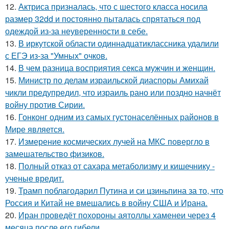
12.
Актриса призналась, что с шестого класса носила
размер 32dd и постоянно пыталась спрятаться под
одеждой из-за неуверенности в себе.
13.
В иркутской области одиннадцатиклассника удалили
с ЕГЭ из-за "Умных" очков.
14.
В чем разница восприятия секса мужчин и женщин.
15.
Министр по делам израильской диаспоры Амихай
чикли предупредил, что израиль рано или поздно начнёт
войну против Сирии.
16.
Гонконг одним из самых густонаселённых районов в
Мире является.
17.
Измерение космических лучей на МКС повергло в
замешательство физиков.
18.
Полный отказ от сахара метаболизму и кишечнику -
ученые вредит.
19.
Трамп поблагодарил Путина и си цзиньпина за то, что
Россия и Китай не вмешались в войну США и Ирана.
20.
Иран проведёт похороны аятоллы хаменеи через 4
месяца после его гибели.