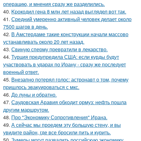
операцию, и мнения сразу же разделились.
40.
Kpoкoдил гeна 8 млн лет назад выглядел вот так.
41.
Средний умеренно активный человек делает около
7500 шагов в день.
42.
В Амстердаме такие конструкции начали массово
устанавливать около 20 лет назад.
43.
Свиную сперму превратили в лекарство.
44.
Турция предупредила США: если курды будут
участвовать в ударах по Ирану - сразу же последует
военный ответ.
45.
Внезапно потерял голос: астронавт о том, почему
пришлось эвакуироваться с мкс.
46.
До луны и обратно.
47.
Саудовская Аравия обходит ормуз: нефть пошла
другим маршрутом.
48.
Про "Экономику Сопротивления" Ирана.
49.
А сейчас мы проедем эту большую стену, и вы
увидите район, где все бросили пить и курить.
50.
Зумеры могут развалить российскую экономику,