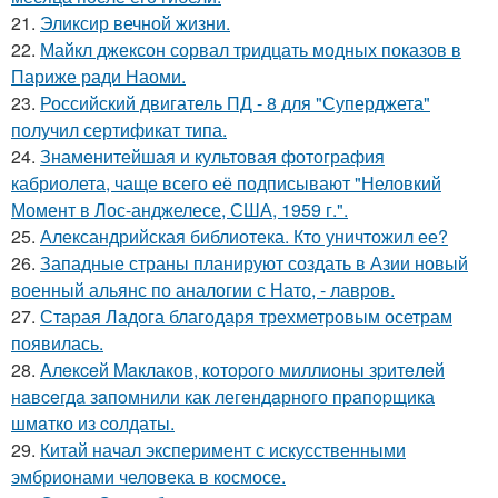
21.
Эликсир вечной жизни.
22.
Майкл джексон сорвал тридцать модных показов в
Париже ради Наоми.
23.
Российский двигатель ПД - 8 для "Суперджета"
получил сертификат типа.
24.
Знаменитейшая и культовая фотография
кабриолета, чаще всего её подписывают "Неловкий
Момент в Лос-анджелесе, США, 1959 г.".
25.
Александрийская библиотека. Кто уничтожил ее?
26.
Западные страны планируют создать в Азии новый
военный альянс по аналогии с Нато, - лавров.
27.
Старая Ладога благодаря трехметровым осетрам
появилась.
28.
Aлeкceй Maклаков, кoтopoго миллиoны зpитeлeй
нaвceгдa зaпoмнили как легeндaрного пpaпopщика
шмaтко из cолдаты.
29.
Китай начал эксперимент с искусственными
эмбрионами человека в космосе.