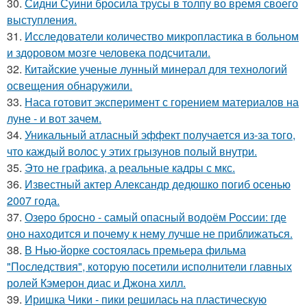
30.
Сидни Суини бросила трусы в толпу во время своего
выступления.
31.
Исследователи количество микропластика в больном
и здоровом мозге человека подсчитали.
32.
Китайские ученые лунный минерал для технологий
освещения обнаружили.
33.
Наса готовит эксперимент с горением материалов на
луне - и вот зачем.
34.
Уникальный атласный эффект получается из-за того,
что каждый волос у этих грызунов полый внутри.
35.
Это не графика, а реальные кадры с мкс.
36.
Известный актер Александр дедюшко погиб осенью
2007 года.
37.
Озеро бросно - самый опасный водоём России: где
оно находится и почему к нему лучше не приближаться.
38.
В Нью-йорке состоялась премьера фильма
"Последствия", которую посетили исполнители главных
ролей Кэмерон диас и Джона хилл.
39.
Иришка Чики - пики решилась на пластическую