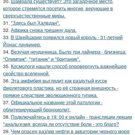
30.
Шамбала существует? Это загадочное место,
которое стремятся посетить многие, верующие в
сверхъестественные миры.
31.
"Здесь был Халвдан".
32.
Африка снова трещину дала.
33.
В Швейцарии появился новый король - 31-летний
Йонас лаувинер.
34.
Везучая неудачница. Было три лайнера - близнеца:
"Олимпик", "титаник" и "британик".
35.
Космологи нашли способ опровергнуть важнейшее
свойство вселенной.
36.
Эта амфибия выглядит как раздутый кусок
фиолетового пластика, но её странная внешность -
прямое следствие эволюционного тупика.
37.
Официальное название этой патологии -
облитерирующий бронхиолит.
38.
Подключайтесь в 19: 00 к онлайн - трансляции лекции
"анальгезия: всегда ли отсутствие боли - это благо?
39.
Чем опасен разлив нефти в акватории черного моря