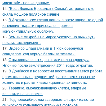
масштабе - новые данные.
14.
"Весь Экипаж Бросился к Окнам": астронавт мкс
сняла мощное полярное сияние.
15.
В Архангельске клеща нашли в глазу пациента одной
из клиник - паразит присосался прямо в
конъюнктивальную оболочку.
16.
Земные микробы на марсе усохнут, но выживут -
показал эксперимент.
17.
Видео со шпаргалками в Tiktok обернулся
скандалом, суд вернул баллы за экзамен.
18.
Отразившаяся от ядра земли волна сдвинула
Японию после землетрясения 2011 года: открытие.
19.
В Донбассе и новороссии восстанавливается работа
промышленных предприятий, развивается сельское
хозяйство и растет инвестиционная активность.
20.
Терапию, омолаживающую клетки, впервые
испытали на человеке.
21.
Под новосибирском завершается строительство
сибирского кольцевого источника фотонов.