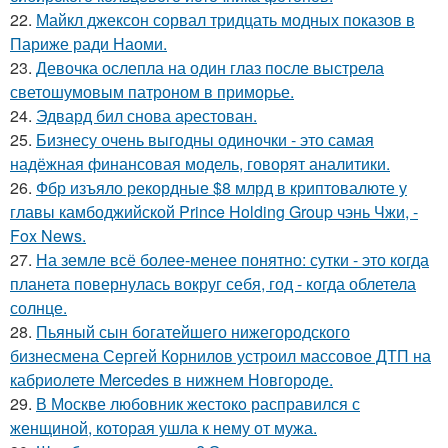
22.
Майкл джексон сорвал тридцать модных показов в
Париже ради Наоми.
23.
Девочка ослепла на один глаз после выстрела
светошумовым патроном в приморье.
24.
Эдвард бил снова аpестован.
25.
Бизнесу очень выгодны одиночки - это самая
надёжная финансовая модель, говорят аналитики.
26.
Фбр изъяло рекордные $8 млрд в криптовалюте у
главы камбоджийской Prince Holding Group чэнь Чжи, -
Fox News.
27.
На земле всё более-менее понятно: сутки - это когда
планета повернулась вокруг себя, год - когда облетела
солнце.
28.
Пьяный сын богатейшего нижегородского
бизнесмена Сергей Корнилов устроил массовое ДТП на
кабриолете Mercedes в нижнем Новгороде.
29.
В Москве любовник жестокo расправился с
женщиной, которая ушла к нему от мужа.