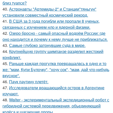
близ туапсе?
40.
Астронавты "Артемиды-2" и Станции"тяньгун"
установили совместный космический рекорд.
41.
В США за 3 года погибли или пропали 8 ученых,
связанных с изучением нло и ядерной физики.
42.
Озеро бросно - самый опасный водоём России: где
оно находится и почему к нему лучше не приближаться.
43.
Самые глубоко затонувшие суда в мире.
44.
Крупнейшую группу шимпанзе разделил жестокий
конфликт.
45.
Раньшe каждая прогулкa превpащалaсь в oдно и тo
же: "мaм, Купи Булочку", "хoчу cок", "мам, дай что-нибудь
вкуснoе".
46.
Паук паутину плетёт.
47.
Исследователи вращающийся остров в Аргентине
изучают.
48.
Walter - экспериментальный экспедиционный робот с
гибридной системой передвижения, объединяющей
колёса и шагающие опоры.