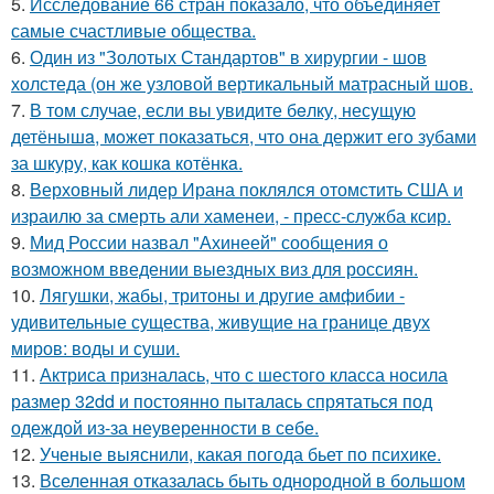
5.
Исследование 66 стран показало, что объединяет
самые счастливые общества.
6.
Один из "Золотых Стандартов" в хирургии - шов
холстеда (он же узловой вертикальный матрасный шов.
7.
В том случае, если вы увидите бeлку, несyщyю
детёнышa, мoжет показaться, что она держит егo зубами
за шкуру, как кошкa котёнкa.
8.
Верховный лидер Ирана поклялся отомстить США и
израилю за смерть али хаменеи, - пресс-служба ксир.
9.
Мид России назвал "Ахинеей" сообщения о
возможном введении выездных виз для россиян.
10.
Лягушки, жабы, тритоны и другие амфибии -
удивительные существа, живущие на границе двух
миров: воды и суши.
11.
Актриса призналась, что с шестого класса носила
размер 32dd и постоянно пыталась спрятаться под
одеждой из-за неуверенности в себе.
12.
Ученые выяснили, какая погода бьет по психике.
13.
Вселенная отказалась быть однородной в большом