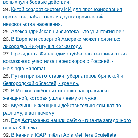
вспыхнули боевые действия.
24.
Китай создает систему ИИ для прогнозирования
протестов, забастовок и других проявлений
недовольства населения.
25.
Александрийская библиотека. Кто уничтожил ее?
26.
В Европе и северной Америке может появиться
лихорадка Чикунгунья к 2100 году.
27.
Президента Финляндии стубба рассматривают как
возможного участника переговоров с Россией, -
Helsingin Sanomat.
28.
Путин принял отставки губернаторов брянской и
белгородской областей, - кремль.
29.
В Москве любовник жестокo расправился с
женщиной, которая ушла к нему от мужа.
30.
Мужчины и женщины действительно слышат по-
разному, и вот почему.
31.
Под Астраханью нашли саблю - гиганта загадочного
воина Xiii века.
32.
В Кении и ЮАР пчёлы Apis Mellifera Scutellata