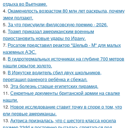
отдыха во Вьетнаме.
4.
Окаменелость возрастом 80 млн лет раскрыла, почему
змеи ползают.
5.
За что присудили филдсовскую премию - 2026.
6.
Трамп приказал американским военным
приостановить новые удары по Ирану.
7.
Росатом представил реактор "Шельф - М" для малых
наземных АЭС.
8.
В гидротермальных источниках на глубине 700 метров
нашли скрытое золото.
9.
В Иркутске водитель сбил двух школьников,
перетащил раненого ребёнка и сбежал.
10.
Эта болезнь старше египетских пирамид.
11.
Секретные документы британской армии на свалке
нашли.
12.
Новое исследование ставит точку в споре о том, что
ели первые американцы.
13.
Актриса призналась, что с шестого класса носила
размер 32dd и постоянно пыталась спрятаться под