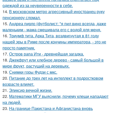
одеждой из-за неуверенности в себе.
14.
В московском метро агрессивный иностранец руку
пенсионеру сломал.
15.
Андреа пирло (футболист: "я пил вино всегда, даже
маленьким - мама смешивала его с водой для меня.
16.
Триумф тита. Арка Тита, воздвигнутая в 81 году
нашей эры в Риме после кончины императора, - это не
просто памятник.
17.
Остров рапа Ити - древнейшая загадка.
18.
Джекфрут или хлебное дерево - самый большой в
мире фрукт, растущий на деревьях.
19.
Снимки горы Фудзи с мкс.
20.
Питание до трех лет на интеллект в подростковом
возрасте влияет.
21.
Эликсир вечной жизни.
22.
Математики МГУ выяснили, почему клещи нападают
на людей.
23.
На границе Пакистана и Афганистана вновь