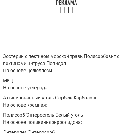
Зостерин с пектином морской травыПолисорбовит с
пектинами цитруса Пепидол
На основе целюллозы:
МКЦ
На основе углерода:
Активированный уголь СорбексКарболонг
На основе кремния:
Полисорб Энтеросгель Белый уголь
На основе поливинилрирролидона:
Энтеродез Энтеросорб