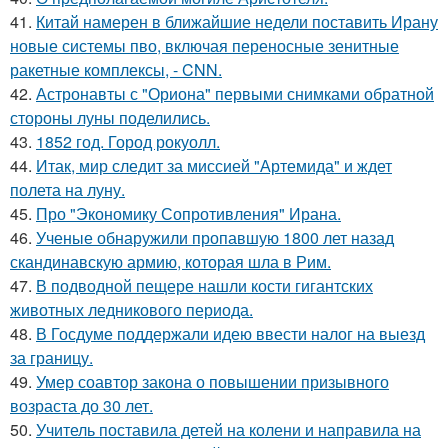
41.
Китай намерен в ближайшие недели поставить Ирану
новые системы пво, включая переносные зенитные
ракетные комплексы, - CNN.
42.
Астронавты с "Ориона" первыми снимками обратной
стороны луны поделились.
43.
1852 год. Город рокуолл.
44.
Итак, мир следит за миссией "Артемида" и ждет
полета на луну.
45.
Про "Экономику Сопротивления" Ирана.
46.
Ученые обнаружили пропавшую 1800 лет назад
скандинавскую армию, которая шла в Рим.
47.
В подводной пещере нашли кости гигантских
животных ледникового периода.
48.
В Госдуме поддержали идею ввести налог на выезд
за границу.
49.
Умер соавтор закона о повышении призывного
возраста до 30 лет.
50.
Учитель поставила детей на колени и направила на