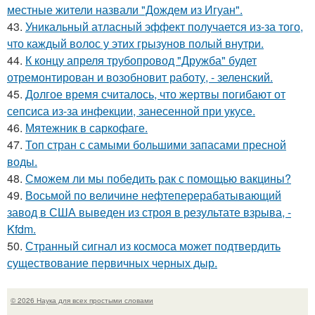
местные жители назвали "Дождем из Игуан".
43.
Уникальный атласный эффект получается из-за того,
что каждый волос у этих грызунов полый внутри.
44.
К концу апреля трубопровод "Дружба" будет
отремонтирован и возобновит работу, - зеленский.
45.
Долгое время считалось, что жертвы погибают от
сепсиса из-за инфекции, занесенной при укусе.
46.
Мятежник в саркофаге.
47.
Топ стран с самыми большими запасами пресной
воды.
48.
Сможем ли мы победить рак с помощью вакцины?
49.
Восьмой по величине нефтеперерабатывающий
завод в США выведен из строя в результате взрыва, -
Kfdm.
50.
Странный сигнал из космоса может подтвердить
существование первичных черных дыр.
© 2026 Наука для всех простыми словами