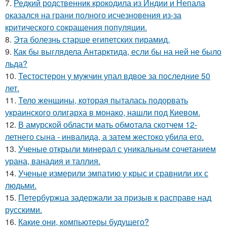
7.
Редкий родственник крокодила из Индии и Непала
оказался на грани полного исчезновения из-за
критического сокращения популяции.
8.
Эта болезнь старше египетских пирамид.
9.
Как бы выглядела Антарктида, если бы на ней не было
льда?
10.
Тестостерон у мужчин упал вдвое за последние 50
лет.
11.
Тело женщины, которая пыталась подорвать
украинского олигарха в монако, нашли под Киевом.
12.
В амурской области мать обмотала скотчем 12-
летнего сына - инвалида, а затем жестоко убила его.
13.
Ученые открыли минерал с уникальным сочетанием
урана, ванадия и таллия.
14.
Ученые измерили эмпатию у крыс и сравнили их с
людьми.
15.
Петербуржца задержали за призыв к расправе над
русскими.
16.
Какие они, компьютеры будущего?