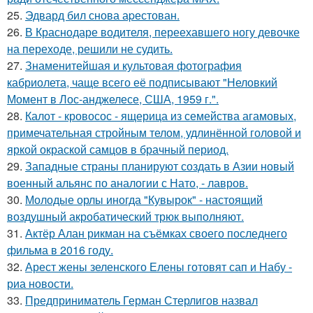
25.
Эдвард бил снова аpестован.
26.
В Краснодаре водителя, переехавшего ногу девочке
на переходе, решили не судить.
27.
Знаменитейшая и культовая фотография
кабриолета, чаще всего её подписывают "Неловкий
Момент в Лос-анджелесе, США, 1959 г.".
28.
Калот - кровосос - ящерица из семейства агамовых,
примечательная стройным телом, удлинённой головой и
яркой окраской самцов в брачный период.
29.
Западные страны планируют создать в Азии новый
военный альянс по аналогии с Нато, - лавров.
30.
Молодые орлы иногда "Кувырок" - настоящий
воздушный акробатический трюк выполняют.
31.
Актёр Алан рикман на съёмках своего последнего
фильма в 2016 году.
32.
Арест жены зеленского Елены готовят сап и Набу -
риа новости.
33.
Предприниматель Герман Стерлигов назвал