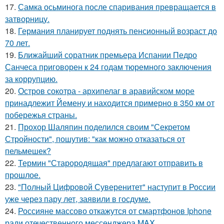
17.
Самка осьминога после спаривания превращается в
затворницу.
18.
Германия планирует поднять пенсионный возраст до
70 лет.
19.
Ближайший соратник премьера Испании Педро
Санчеса приговорен к 24 годам тюремного заключения
за коррупцию.
20.
Остров сокотра - архипелаг в аравийском море
принадлежит Йемену и находится примерно в 350 км от
побережья страны.
21.
Прохор Шаляпин поделился своим "Секретом
Стройности", пошутив: "как можно отказаться от
пельмешек?
22.
Термин "Старородящая" предлагают отправить в
прошлое.
23.
"Полный Цифровой Суверенитет" наступит в России
уже через пару лет, заявили в госдуме.
24.
Россияне массово откажутся от смартфонов Iphone
ради отечественного мессенджера MAX.