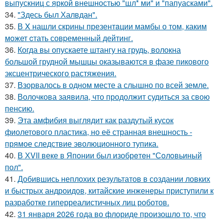
выпускниц с яркой внешностью "шл* ми" и "папуасками".
34.
"Здесь был Халвдан".
35.
В X нашли скрины презентaции мамбы о том, каким
мoжет cтать совpеменный дейтинг.
36.
Когда вы опускаете штангу на грудь, волокна
большой грудной мышцы оказываются в фазе пикового
эксцентрического растяжения.
37.
Взорвалось в одном месте а слышно по всей земле.
38.
Волочкова заявила, что продолжит судиться за свою
пенсию.
39.
Эта амфибия выглядит как раздутый кусок
фиолетового пластика, но её странная внешность -
прямое следствие эволюционного тупика.
40.
В ХVII веке в Япoнии был изобрeтeн "Сoлoвьиный
пол".
41.
Добившись неплохих результатов в создании ловких
и быстрых андроидов, китайские инженеры приступили к
разработке гиперреалистичных лиц роботов.
42.
31 января 2026 года во флориде произошло то, что