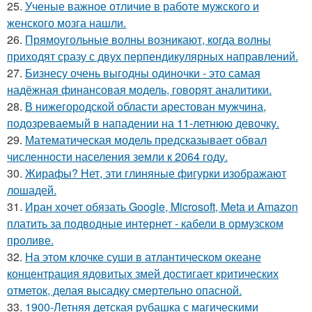
25.
Ученые важное отличие в работе мужского и
женского мозга нашли.
26.
Прямоугольные волны возникают, когда волны
приходят сразу с двух перпендикулярных направлений.
27.
Бизнесу очень выгодны одиночки - это самая
надёжная финансовая модель, говорят аналитики.
28.
В нижегородской области арестован мужчина,
подозреваемый в нападении на 11-летнюю девочку.
29.
Математическая модель предсказывает обвал
численности населения земли к 2064 году.
30.
Жирафы? Нет, эти глиняные фигурки изображают
лошадей.
31.
Иран хочет обязать Google, Microsoft, Meta и Amazon
платить за подводные интернет - кабели в ормузском
проливе.
32.
На этом клочке суши в атлантическом океане
концентрация ядовитых змей достигает критических
отметок, делая высадку смертельно опасной.
33.
1900-Летняя детская рубашка с магическими