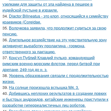
узелками для защиты от зла найдена в пещере в
иудейской пустыне в израиле.
34.
Diactor Bilineatus - это клоп, относящийся к семейству
краевиков (Coreidae.
35.
Волочкова заявила, что продолжит судиться за свою
пенсию.
36.
Длительное воздействие на эту чувствительную зону
активирует выработку пролактина - гормона,
ответственного за лактацию.
37.
Консул Публий Клавдий пульхр, командующий
римским военно-морским флотом, перед битвой при
дрепане, 249 год до н. э.
38.
Уровень образования связали с продолжительностью
жизни.
39.
На солнце произошла вспышка M4. 3.
40.
Добившись неплохих результатов в создании ловких
и быстрых андроидов, китайские инженеры приступили к
разработке гиперреалистичных лиц роботов.