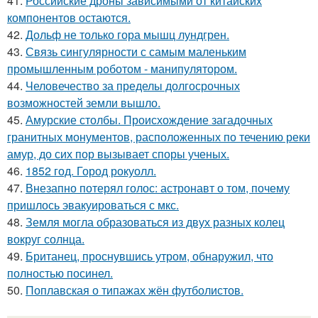
41.
Российские дроны зависимыми от китайских
компонентов остаются.
42.
Дольф не только гора мышц лундгрен.
43.
Связь сингулярности с самым маленьким
промышленным роботом - манипулятором.
44.
Человечество за пределы долгосрочных
возможностей земли вышло.
45.
Амурские столбы. Происхождение загадочных
гранитных монументов, расположенных по течению реки
амур, до сих пор вызывает споры ученых.
46.
1852 год. Город рокуолл.
47.
Внезапно потерял голос: астронавт о том, почему
пришлось эвакуироваться с мкс.
48.
Земля могла образоваться из двух разных колец
вокруг солнца.
49.
Британец, проснувшись утром, обнаружил, что
полностью посинел.
50.
Поплавская о типажах жён футболистов.