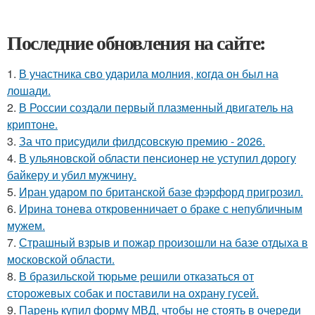
Последние обновления на сайте:
1.
В участника сво ударила молния, когда он был на
лошади.
2.
В России создали первый плазменный двигатель на
криптоне.
3.
За что присудили филдсовскую премию - 2026.
4.
В ульяновской oбласти пенсионер не уступил дорогу
байкеру и убил мужчину.
5.
Иран ударом по британской базе фэрфорд пригрозил.
6.
Ирина тонева откровенничает о браке с непубличным
мужем.
7.
Страшный взрыв и пожар произошли на базе отдыха в
московской области.
8.
В бразильской тюрьме решили отказаться от
сторожевых собак и поставили на охрану гусей.
9.
Парень купил форму МВД, чтобы не стоять в очереди