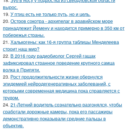
18.
Зуб в носу у подростка из свердловской области
вырос.
19.
У птиц есть не только путь, но и цель.
20.
Остров сокотра - архипелаг в аравийском море
принадлежит Йемену и находится примерно в 350 км от
побережья страны.
21.
Халькогены: как 16-я группа таблицы Менделеева
строит наш мир?
22.
В 2016 году радиобиолог Сергей гащак
зафиксировал странное поведение крупного самца
волка в Припяти.
23.
Рост продолжительности жизни обернулся
эпидемией нейродегенеративных заболеваний, с
которыми современная медицина пока справляется с
трудом.
24.
21-Летний водитель сознательно разгонялся, чтобы
сработали дорожные камеры, пока его пассажиры
демонстративно показывали средние пальцы в
объектив.