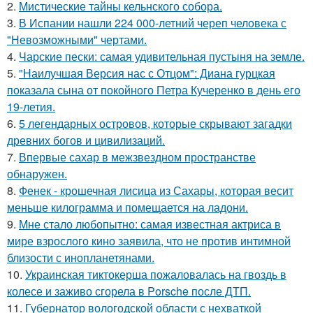
2.
Мистические тайны кельнского собора.
3.
В Испании нашли 224 000-летний череп человека с
"Невозможными" чертами.
4.
Чарские пески: самая удивительная пустыня на земле.
5.
"Наилучшая Версия нас с Отцом": Диана гурцкая
показала сына от покойного Петра Кучеренко в день его
19-летия.
6.
5 легендарных островов, которые скрывают загадки
древних богов и цивилизаций.
7.
Впервые сахар в межзвездном пространстве
обнаружен.
8.
Фенек - крошечная лисица из Сахары, которая весит
меньше килограмма и помещается на ладони.
9.
Мне стало любопытно: самая известная актриса в
мире взрослого кино заявила, что не против интимной
близости с инопланетянами.
10.
Украинская тиктокерша пожаловалась на гвоздь в
колесе и заживо сгорела в Porsche после ДТП.
11.
Губернатор вологодской области с нехваткой