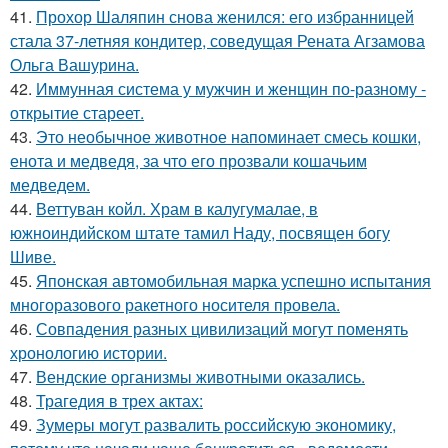
41.
Прохор Шаляпин снова женился: его избранницей
стала 37-летняя кондитер, соведущая Рената Агзамова
Ольга Вашурина.
42.
Иммунная система у мужчин и женщин по-разному -
открытие стареет.
43.
Это необычное животное напоминает смесь кошки,
енота и медведя, за что его прозвали кошачьим
медведем.
44.
Веттуван койл. Храм в калугумалае, в
южноиндийском штате тамил Наду, посвящен богу
Шиве.
45.
Японская автомобильная марка успешно испытания
многоразового ракетного носителя провела.
46.
Совпадения разных цивилизаций могут поменять
хронологию истории.
47.
Вендские организмы животными оказались.
48.
Трагедия в трех актах:
49.
Зумеры могут развалить российскую экономику,