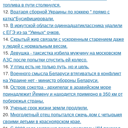
топлива в пути столкнулся.
12.
Вратаря сборной Украины по хоккею " прямо с
катка"Бусифицировали.
13.
В иркутской области одиннадцатиклассника удалили
с ЕГЭ из-за "Умных" очков.
14.
Скрытый жир связали с ускоренным старением даже
у людей с нормальным весом.
15.
Девушка - таксистка избила мужчину на московском
АЗС после попытки спустить ей колесо.
16.
У птиц есть не только путь, но и цель.
17.
Военного смысла Беларуси втягиваться в конфликт
на Украине нет - министр обороны Беларуси.
18.
Остров сокотра - архипелаг в аравийском море
принадлежит Йемену и находится примерно в 350 км от
побережья страны.
19.
Ученые срок жизни земли продлили.
20.
Многодетный отец попытался сжечь дом с четырьмя
своими детьми в красноярском крае.