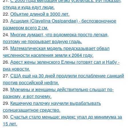
21.
С 2000 года миграция резко усилилась: ИИ показал,
откуда и куда едут люди.
22.
Объятие длиной в 3000 лет.
23.
Асцидия (Clavelina Ossipandae) - беспозвоночное
размером всего 2 см.
24.
Многие думают, что водомерка просто легкая,
поэтому не прорывает водную гладь.
25.
Математическая модель предсказывает обвал
численности населения земли к 2064 году.
26.
Арест жены зеленского Елены готовят сап и Набу -
риа новости.
27.
США ещё на 30 дней продлили послабление санкций
против российской нефти.
28.
Мужчины и женщины действительно слышат по-
разному, и вот почему.
29.
Кишечную палочку научили вырабатывать
солнцезащитное средство.
30.
Счастья стало меньше: индекс упал до минимума за
15 лет.