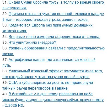
31.
Сидни Суини бросила трусы в толпу во время своего
выступления.
32.
Причина отказа от участия военной техники в параде
9 мая - террористическая угроза, заявил песков.
33.
Когда-то вся Европа без привычных домашних
котиков жила.
34.
Впервые точно измерили старение кожи от солнца.
35.
Что уничтожило гнёздово?
36.
Уровень образования связали с продолжительностью
жизни.
37.
Астрофизики нашли, где заканчивается млечный
путь.
38.
Уникальный атласный эффект получается из-за того,
что каждый волос у этих грызунов полый внутри.
39.
США и куба впервые за десять лет провернули
тайный раунд переговоров в Гаване.
40.
В ближайшие 2-3 дня перед рассветом на небе
можно будет увидеть единственную сейчас яркую комету
- C/2025 R3.