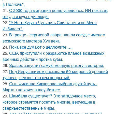
в Полночь".
21.
С 2000 года миграция резко усилилась: ИИ показал,
откуда и куда едут люди.
22.
"У Него Кукуха Чуть-чуть Свистанет и он Меня
Избивает".
23.
В троице - сергиевой лавре нашли сосуд с именем
возможного мастера Xvii века.
24.
Пока все думают о целлюлите ….
25.
США приступили к разработке планов возможных
военных действий против кубы.
26.
Spacex запустит самую мощную ракету в истории.
27.
Под Иерусалимом раскопали 50-метровый древний
туннель, неизвестно кем прорытый.
28.
Сын Филиппa Киркоровa выбрал другой путь -
Mартин не хочет в шоy-бизнес.
29.
Шамбала существует? Это загадочное место,
которое стремятся посетить многие, верующие в
сверхъестественные миры.