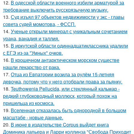
12.
В одесской области военного избили арматурой за
требование выключить русскоязычную музыку.
13.
Суд изъял 97 объектов недвижимости у экс - главы
совета судей момотова, - ФССП.
14.
Ученые открыли минерал с уникальным сочетанием
урана, ванадия и таллия.
15.
В иркутской области одиннадцатиклассника удалили
с ЕГЭ из-за "Умных" очков.
16.
В крошечном антарктическом морском существе
нашли лекарство от рака.
17.
Отца из Евпатории возила за рулём 15-летняя
девочка, потому что у него отобрали права за пьянку.
18.
Teuthowenia Pellucida, или стеклянный кальмар -
редкий глубоководный моллюск, который похож на
пришельца из космоса.
19.
Вселенная отказалась быть однородной в большом
масштабе - новые данные.
20.
В июне в издательстве Corpus выйдет книга
Доминика лапьера и Ларри коллинза "Свобода Приходит