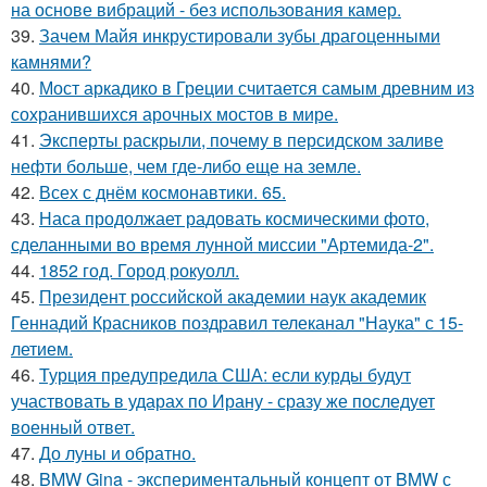
на основе вибраций - без использования камер.
39.
Зачем Майя инкрустировали зубы драгоценными
камнями?
40.
Мост аркадико в Греции считается самым древним из
сохранившихся арочных мостов в мире.
41.
Эксперты раскрыли, почему в персидском заливе
нефти больше, чем где-либо еще на земле.
42.
Всех с днём космонавтики. 65.
43.
Наса продолжает радовать космическими фото,
сделанными во время лунной миссии "Артемида-2".
44.
1852 год. Город рокуолл.
45.
Президент российской академии наук академик
Геннадий Красников поздравил телеканал "Наука" с 15-
летием.
46.
Турция предупредила США: если курды будут
участвовать в ударах по Ирану - сразу же последует
военный ответ.
47.
До луны и обратно.
48.
BMW Gina - экспериментальный концепт от BMW с