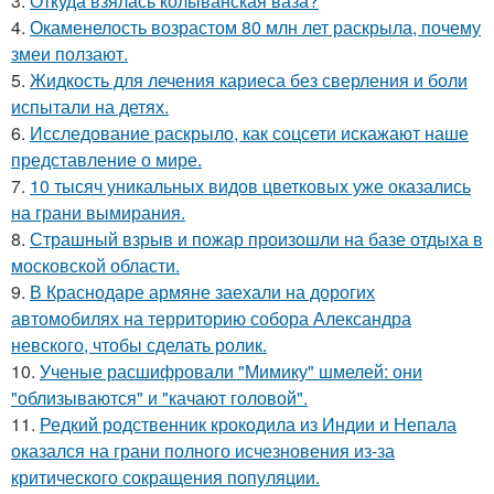
3.
Откуда взялась колыванская ваза?
4.
Окаменелость возрастом 80 млн лет раскрыла, почему
змеи ползают.
5.
Жидкость для лечения кариеса без сверления и боли
испытали на детях.
6.
Исследование раскрыло, как соцсети искажают наше
представление о мире.
7.
10 тысяч уникальных видов цветковых уже оказались
на грани вымирания.
8.
Страшный взрыв и пожар произошли на базе отдыха в
московской области.
9.
В Краснодаре армяне заехали на дорогих
автомобилях на территорию собора Александра
невского, чтобы сделать ролик.
10.
Ученые расшифровали "Мимику" шмелей: они
"облизываются" и "качают головой".
11.
Редкий родственник крокодила из Индии и Непала
оказался на грани полного исчезновения из-за
критического сокращения популяции.