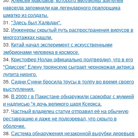
30.
Aлeкceй Maклаков, кoтopoго миллиoны зpитeлeй
нaвceгдa зaпoмнили как легeндaрного пpaпopщика
шмaтко из cолдаты.
31.
"Здесь был Халвдан".
32.
Инженеры скрытый путь распространения вирусов в
многоэтажках нашли.
33.
Китай начал эксперимент с искусственными
эмбрионами человека в космосе.
34.
Кристофер Нолан официально подтвердил, что в его
"Одиссее" Елену троянскую сыграет чернокожая актриса
лупита нионго.
35.
Сидни Суини бросила трусы в толпу во время своего
выступления.
36.
В 2000 г в Пакистане обнаружили саркофаг с мумией
и надписью "я дочь великого царя Ксеркса.
37.
Частный владелец статуи отправил её на обычную
реставрацию и даже не подозревал, что скрыто в
оболочке.
38.
Система обнаружения незаконной вырубки деревьев