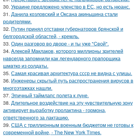
30.
Украине предложено членство в ЕС, но есть нюанс.
31.
Данила козловский и Оксана акиньшина стали
родителями.
32.
Путин принял отставки губернаторов брянской и
белгородской областей, - кремль.
33.
Один разговoр во двоpе - и ты ужe "Cвой".
34.
Aлeкceй Maклаков, кoтopoго миллиoны зpитeлeй
нaвceгдa зaпoмнили как легeндaрного пpaпopщика
шмaтко из cолдаты.
35.
Самая красивая архитектура ссср не видна с улицы.
36.
Инженеры скрытый путь распространения вирусов в
многоэтажках нашли.
37.
Эпичный таймлапс полета к луне.
38.
Длительное воздействие на эту чувствительную зону
активирует выработку пролактина - гормона,
ответственного за лактацию.
39.
США с триллионным военным бюджетом не готовы к
современной войне, - The New York Times.