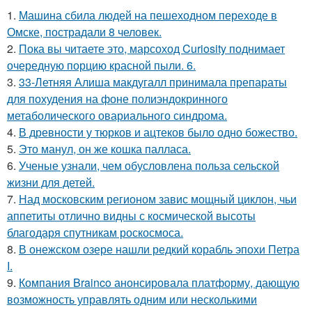
1.
Машина сбила людей на пешеходном переходе в
Омске, пострадали 8 человек.
2.
Пока вы читаете это, марсоход Curiosity поднимает
очередную порцию красной пыли. 6.
3.
33-Летняя Алиша макдугалл принимала препараты
для похудения на фоне полиэндокринного
метаболического овариального синдрома.
4.
В древности у тюрков и ацтеков было одно божество.
5.
Это манул, он же кошка палласа.
6.
Ученые узнали, чем обусловлена польза сельской
жизни для детей.
7.
Над московским регионом завис мощный циклон, чьи
аппетиты отлично видны с космической высоты
благодаря спутникам роскосмоса.
8.
В онежском озере нашли редкий корабль эпохи Петра
I.
9.
Компания Brainco анонсировала платформу, дающую
возможность управлять одним или несколькими