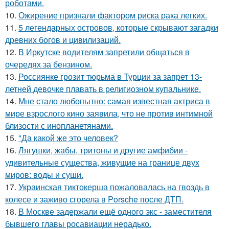
роботами.
10.
Ожирение признали фактором риска рака легких.
11.
5 легендарных островов, которые скрывают загадки
древних богов и цивилизаций.
12.
В Иркутске водителям запретили общаться в
очередях за бензином.
13.
Россиянке грозит тюрьма в Турции за запрет 13-
летней девочке плавать в религиозном купальнике.
14.
Мне стало любопытно: самая известная актриса в
мире взрослого кино заявила, что не против интимной
близости с инопланетянами.
15.
"Да какой же это человек?
16.
Лягушки, жабы, тритоны и другие амфибии -
удивительные существа, живущие на границе двух
миров: воды и суши.
17.
Украинская тиктокерша пожаловалась на гвоздь в
колесе и заживо сгорела в Porsche после ДТП.
18.
В Москве задержали ещё одного экс - заместителя
бывшего главы росавиации нерадько.