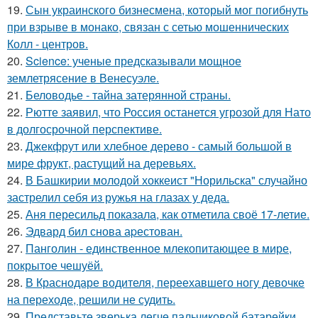
19.
Сын украинского бизнесмена, который мог погибнуть
при взрыве в монако, связан с сетью мошеннических
Колл - центров.
20.
Science: ученые предсказывали мощное
землетрясение в Венесуэле.
21.
Беловодье - тайна затерянной страны.
22.
Рютте заявил, что Россия останется угрозой для Нато
в долгосрочной перспективе.
23.
Джекфрут или хлебное дерево - самый большой в
мире фрукт, растущий на деревьях.
24.
В Башкирии молодой хоккеист "Норильска" случайно
застрелил себя из ружья на глазах у деда.
25.
Аня пересильд показала, как отметила своё 17-летие.
26.
Эдвард бил снова аpестован.
27.
Панголин - единственное млекопитающее в мире,
покрытое чешуёй.
28.
В Краснодаре водителя, переехавшего ногу девочке
на переходе, решили не судить.
29.
Представьте зверька легче пальчиковой батарейки.