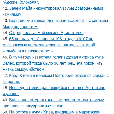
"Адские Колокола".
42.
Зачем Майя инкрустировали зубы драгоценными
камнями?
43.
Бельгийский капкан для израильского ВПК: системы
Moog под арестом.
44.
О предполагаемой могиле Аристотеля.
45.
65 лет назад, 12 апреля 1961 года, в 9: 07 по
московскому времени человек шагнул из земной
колыбели в неизвестность.
46.
В 1944 году известная голливудская актриса лупе
Велес, которой тогда было 36 лет, решила покончить
жизнь самоубийством.
47.
Клад X века в великом Новгороде оказался связан с
Европой.
48.
Исследователи вращающийся остров в Аргентине
изучают.
49.
Внезапно потерял голос: астронавт о том, почему
пришлось эвакуироваться с мкс.
50.
На острове нуку - Хива, входящем в маркизский