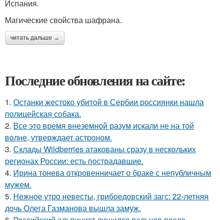
Испания.
Магические свойства шафрана.
читать дальше →
Последние обновления на сайте:
1.
Останки жестоко убитой в Сербии россиянки нашла
полицейская собака.
2.
Все это время внеземной разум искали не на той
волне, утверждает астроном.
3.
Склады Wildberries атакованы сразу в нескольких
регионах России: есть пострадавшие.
4.
Ирина тонева откровенничает о браке с непубличным
мужем.
5.
Нежное утро невесты, грибоедовский загс: 22-летняя
дочь Олега Газманова вышла замуж.
6.
Российский альпинист лишился пальцев после