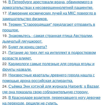
16.
В Петербурге арестовали врача, обвиняемого в
домогательствах к несовершеннолетней пациентке.
17.
Измерение космических лучей на МКС повергло в
замешательство физиков.
18.
Термин "Старородящая" предлагают отправить в
прошлое.
19.
Знакомьтесь - самая странная птица Австралии,
дымчатый лягушкорот.
20.
Будет ли конец света?
21.
Питание до трех лет на интеллект в подростковом
возрасте влияет.
22.
Кардиологи самые полезные для сердца ягоды и
фрукты назвали.
23.
Неизвестные кварталы древнего города нашла с
помощью дрона российская аспирантка.
24.
Съёмка Энн хэтэуэй для журнала Harper&; s Bazaar,
где она показала свою соблазнительную сторону.
25.
В Краснодаре водителя, переехавшего ногу девочке
на переходе, решили не судить.