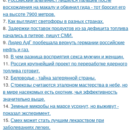
восхождения на макалу и обвинил гида - тот бросил его
на высоте 7900 метров.
7.
Как выглядят светофоры в разных странах.
8.
Задержки поставок продуктов из-за дефицита топлива
начались в питере, пишут СМИ.
9.
Лидер АдГ пообещала вернуть германии российские
нефть и газ.
10.
В чем разница восприятия секса мужчин и женщин.
11.
Россия крупнейший проект по переработке ядерного
топлива готовит.
12.
Беловодье - тайна затерянной страны.
13.
Стрекозы считаются эталоном мастерства в небе, но
в мире насекомых есть охотник, чья эффективность
значительно выше.
14.
Земные микробы на марсе усохнут, но выживут -
показал эксперимент.
15.
Смех может стать лучшим лекарством при
заболеваниях легких.