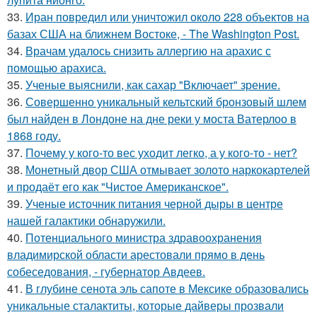
33.
Иран повредил или уничтожил около 228 объектов на
базах США на ближнем Востоке, - The Washington Post.
34.
Врачам удалось снизить аллергию на арахис с
помощью арахиса.
35.
Ученые выяснили, как сахар "Включает" зрение.
36.
Совершенно уникальный кельтский бронзовый шлем
был найден в Лондоне на дне реки у моста Ватерлоо в
1868 году.
37.
Почему у кого-то вес уходит легко, а у кого-то - нет?
38.
Монетный двор США отмывает золото наркокартелей
и продаёт его как "Чистое Американское".
39.
Ученые источник питания черной дыры в центре
нашей галактики обнаружили.
40.
Потенциального министра здравоохранения
владимирской области арестовали прямо в день
собеседования, - губернатор Авдеев.
41.
В глубине сенота эль сапоте в Мексике образовались
уникальные сталактиты, которые дайверы прозвали