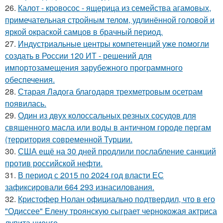
26.
Калот - кровосос - ящерица из семейства агамовых,
примечательная стройным телом, удлинённой головой и
яркой окраской самцов в брачный период.
27.
Индустриальные центры компетенций уже помогли
создать в России 120 ИТ - решений для
импортозамещения зарубежного программного
обеспечения.
28.
Старая Ладога благодаря трехметровым осетрам
появилась.
29.
Один из двух колоссальных резных сосудов для
священного масла или воды в античном городе пергам
(территория современной Турции.
30.
США ещё на 30 дней продлили послабление санкций
против российской нефти.
31.
В период с 2015 по 2024 год власти ЕС
зафиксировали 664 293 изнасилования.
32.
Кристофер Нолан официально подтвердил, что в его
"Одиссее" Елену троянскую сыграет чернокожая актриса
лупита нионго.