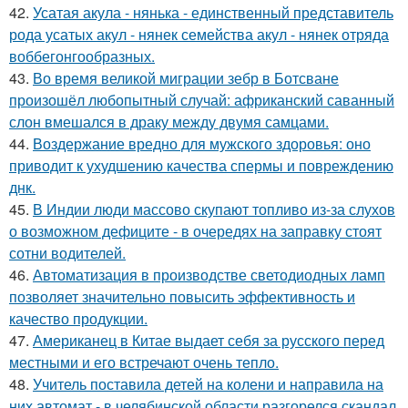
42.
Усатая акула - нянька - единственный представитель
рода усатых акул - нянек семейства акул - нянек отряда
воббегонгообразных.
43.
Во время великой миграции зебр в Ботсване
произошёл любопытный случай: африканский саванный
слон вмешался в драку между двумя самцами.
44.
Воздержание вредно для мужского здоровья: оно
приводит к ухудшению качества спермы и повреждению
днк.
45.
В Индии люди массово скупают топливо из-за слухов
о возможном дефиците - в очередях на заправку стоят
сотни водителей.
46.
Автоматизация в производстве светодиодных ламп
позволяет значительно повысить эффективность и
качество продукции.
47.
Американец в Китае выдает себя за русского перед
местными и его встречают очень тепло.
48.
Учитель поставила детей на колени и направила на
них автомат - в челябинской области разгорелся скандал