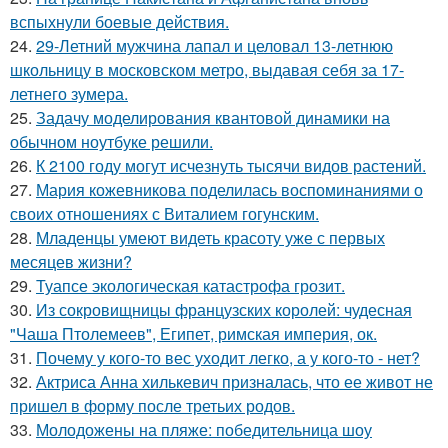
вспыхнули боевые действия.
24.
29-Летний мужчина лапал и целовал 13-летнюю
школьницу в московском метро, выдавая себя за 17-
летнего зумера.
25.
Задачу моделирования квантовой динамики на
обычном ноутбуке решили.
26.
К 2100 году могут исчезнуть тысячи видов растений.
27.
Мария кожевникова поделилась воспоминаниями о
своих отношениях с Виталием гогунским.
28.
Младенцы умеют видеть красоту уже с первых
месяцев жизни?
29.
Туапсе экологическая катастрофа грозит.
30.
Из сокровищницы французских королей: чудесная
"Чаша Птолемеев", Египет, римская империя, ок.
31.
Почему у кого-то вес уходит легко, а у кого-то - нет?
32.
Актриса Анна хилькевич призналась, что ее живот не
пришел в форму после третьих родов.
33.
Молодожены на пляже: победительница шоу