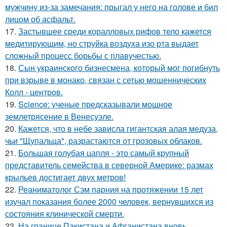
мужчину из-за замечания: прыгал у него на голове и бил
лицом об асфальт.
17.
Застывшее среди коралловых рифов тело кажется
медитирующим, но струйка воздуха изо рта выдает
сложный процесс борьбы с плавучестью.
18.
Сын украинского бизнесмена, который мог погибнуть
при взрыве в монако, связан с сетью мошеннических
Колл - центров.
19.
Science: ученые предсказывали мощное
землетрясение в Венесуэле.
20.
Кажется, что в небе зависла гигантская алая медуза,
чьи "Щупальца", разрастаются от грозовых облаков.
21.
Большая голубая цапля - это самый крупный
представитель семейства в северной Америке: размах
крыльев достигает двух метров!
22.
Реаниматолог Сэм парния на протяжении 15 лет
изучал показания более 2000 человек, вернувшихся из
состояния клинической смерти.
23.
На границе Пакистана и Афганистана вновь