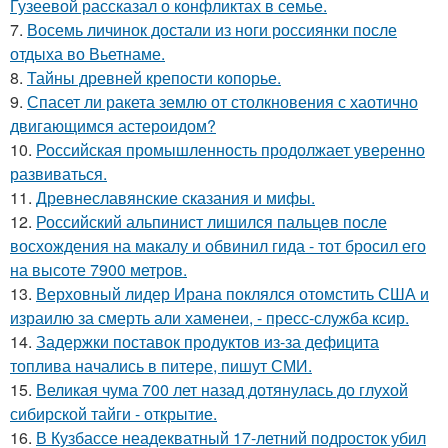
Гузеевой рассказал о конфликтах в семье.
7.
Восемь личинок достали из ноги россиянки после
отдыха во Вьетнаме.
8.
Тайны древней крепости копорье.
9.
Спасет ли ракета землю от столкновения с хаотично
двигающимся астероидом?
10.
Российская промышленность продолжает уверенно
развиваться.
11.
Древнеславянские сказания и мифы.
12.
Российский альпинист лишился пальцев после
восхождения на макалу и обвинил гида - тот бросил его
на высоте 7900 метров.
13.
Верховный лидер Ирана поклялся отомстить США и
израилю за смерть али хаменеи, - пресс-служба ксир.
14.
Задержки поставок продуктов из-за дефицита
топлива начались в питере, пишут СМИ.
15.
Великая чума 700 лет назад дотянулась до глухой
сибирской тайги - открытие.
16.
В Кузбассе неадекватный 17-летний подросток убил