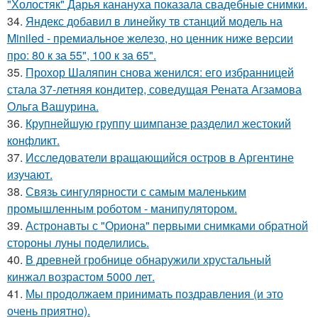
"Холостяк" Дарья канануха показала свадебные снимки.
34.
Яндекс добавил в линейку тв станций модель на
Miniled - премиальное железо, но ценник ниже версии
про: 80 к за 55", 100 к за 65".
35.
Прохор Шаляпин снова женился: его избранницей
стала 37-летняя кондитер, соведущая Рената Агзамова
Ольга Вашурина.
36.
Крупнейшую группу шимпанзе разделил жестокий
конфликт.
37.
Исследователи вращающийся остров в Аргентине
изучают.
38.
Связь сингулярности с самым маленьким
промышленным роботом - манипулятором.
39.
Астронавты с "Ориона" первыми снимками обратной
стороны луны поделились.
40.
В древней гробнице обнаружили хрустальный
кинжал возрастом 5000 лет.
41.
Мы продолжаем принимать поздравления (и это
очень приятно).