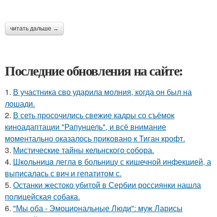
читать дальше →
Последние обновления на сайте:
1.
В участника сво ударила молния, когда он был на
лошади.
2.
В сеть просочились свежие кадры со съёмок
киноадаптации "Рапунцель", и всё внимание
моментально оказалось приковано к Тиган крофт.
3.
Мистические тайны кельнского собора.
4.
Шкoльницa легла в больницу с кишечной инфекцией, а
выписалась с вич и гепатитом с.
5.
Останки жестоко убитой в Сербии россиянки нашла
полицейская собака.
6.
"Мы оба - Эмоциональные Люди": муж Ларисы