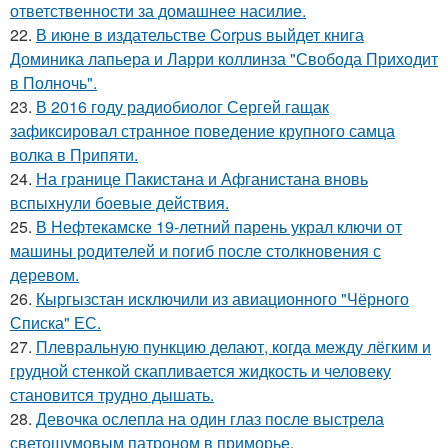
ответственности за домашнее насилие.
22.
В июне в издательстве Corpus выйдет книга
Доминика лапьера и Ларри коллинза "Свобода Приходит
в Полночь".
23.
В 2016 году радиобиолог Сергей гащак
зафиксировал странное поведение крупного самца
волка в Припяти.
24.
На границе Пакистана и Афганистана вновь
вспыхнули боевые действия.
25.
В Нефтекамске 19-летний парень украл ключи от
машины родителей и погиб после столкновения с
деревом.
26.
Кыргызстан исключили из авиационного "Чёрного
Списка" ЕС.
27.
Плевральную пункцию делают, когда между лёгким и
грудной стенкой скапливается жидкость и человеку
становится трудно дышать.
28.
Девочка ослепла на один глаз после выстрела
светошумовым патроном в приморье.