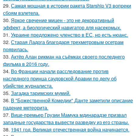
29.
Самая мощная в истории ракета Starship V3 вопреки
сбоям взлетела.
30.
Яркое свечение мицен - это не декоративный
эффект, а биологический навигатор для насекомых.
31.
Украине предложено членство в ЕС, но есть нюанс.
32.
Старая Ладога благодаря трехметровым осетрам
появилась.
33.
Актёр Алан рикман на съёмках своего последнего
фильма в 2016 году.
34.
Во Франции начали расследование против
наследного принца саудовской Аравии по делу об
убийстве журналиста.
35.
Загадка таримских мумий.
36.
В "Божественной Комедии" Данте заметили описание
падение метеорита.
37.
Вице-премьер Грузии Мамука мдинарадзе призвал
западные государства вывести разведку из его страны.
38.
1941 год. Великая отечественная война начинается.