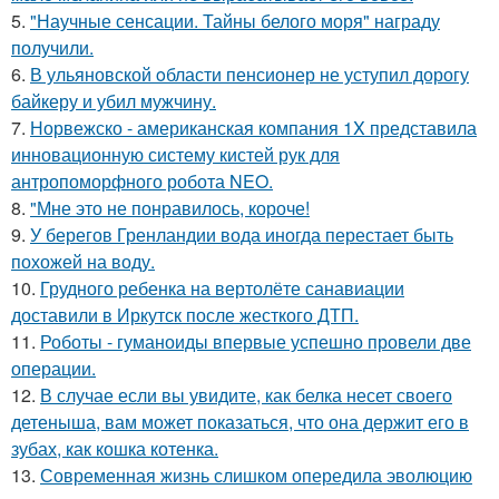
5.
"Научные сенсации. Тайны белого моря" награду
получили.
6.
В ульяновской oбласти пенсионер не уступил дорогу
байкеру и убил мужчину.
7.
Норвежско - американская компания 1X представила
инновационную систему кистей рук для
антропоморфного робота NEO.
8.
"Мне это не понравилось, короче!
9.
У берегов Гренландии вода иногда перестает быть
похожей на воду.
10.
Грудного ребенка на вертолёте санавиации
доставили в Иркутск после жесткого ДТП.
11.
Роботы - гуманоиды впервые успешно провели две
операции.
12.
В случае если вы увидите, как белка несет своего
детеныша, вам может показаться, что она держит его в
зубах, как кошка котенка.
13.
Современная жизнь слишком опередила эволюцию