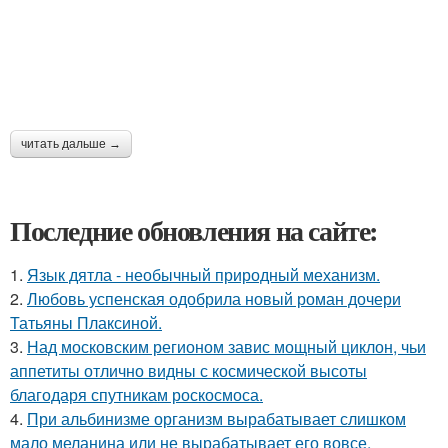
читать дальше →
Последние обновления на сайте:
1.
Язык дятла - необычный природный механизм.
2.
Любовь успенская одобрила новый роман дочери
Татьяны Плаксиной.
3.
Над московским регионом завис мощный циклон, чьи
аппетиты отлично видны с космической высоты
благодаря спутникам роскосмоса.
4.
При альбинизме организм вырабатывает слишком
мало меланина или не вырабатывает его вовсе.