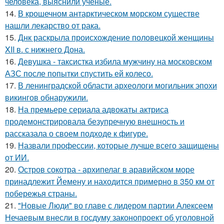
человека, выяснили ученые.
14.
В крошечном антарктическом морском существе
нашли лекарство от рака.
15.
Днк раскрыла происхождение половецкой женщины
XII в. с нижнего Дона.
16.
Девушка - таксистка избила мужчину на московском
АЗС после попытки спустить ей колесо.
17.
В ленинградской области археологи могильник эпохи
викингов обнаружили.
18.
На премьере сериала адвокаты актриса
продемонстрировала безупречную внешность и
рассказала о своем подходе к фигуре.
19.
Назвали профессии, которые лучше всего защищены
от ИИ.
20.
Остров сокотра - архипелаг в аравийском море
принадлежит Йемену и находится примерно в 350 км от
побережья страны.
21.
"Новые Люди" во главе с лидером партии Алексеем
Нечаевым внесли в госдуму законопроект об уголовной