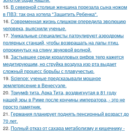
15.
В северной столице женщина порезала сына ножом
в ПВЗ: так она хотела "Защитить Ребенка".
16.
Современная жизнь слишком опередила эволюцию
человека, выяснили ученые.
17.
Уникальные специалисты патрулируют аэродромы
полярных станций, чтобы возвращать на лапы птиц,
опрокинутых на спину звуковой волной.
18.
Застывшее среди коралловых рифов тело кажется
медитирующим, но струйка воздуха изо рта выдает
сложный процесс борьбы с плавучестью.
19.
Science: ученые предсказывали мощное
землетрясение в Венесуэле.
20.
Триумф тита. Арка Тита, воздвигнутая в 81 году
нашей эры в Риме после кончины императора, - это не
просто памятник.
21.
Германия планирует поднять пенсионный возраст до
70 лет.
22.
Полный отказ от сахара метаболизму и кишечнику -