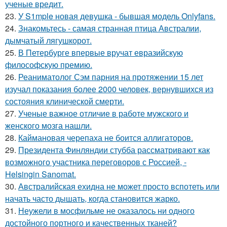
ученые вредит.
23.
У S1mple новая девушка - бывшая модель Onlyfans.
24.
Знакомьтесь - самая странная птица Австралии,
дымчатый лягушкорот.
25.
В Петербурге впервые вручат евразийскую
философскую премию.
26.
Реаниматолог Сэм парния на протяжении 15 лет
изучал показания более 2000 человек, вернувшихся из
состояния клинической смерти.
27.
Ученые важное отличие в работе мужского и
женского мозга нашли.
28.
Каймановая черепаха не боится аллигаторов.
29.
Президента Финляндии стубба рассматривают как
возможного участника переговоров с Россией, -
Helsingin Sanomat.
30.
Австралийская ехидна не может просто вспотеть или
начать часто дышать, когда становится жарко.
31.
Неужели в мосфильме не оказалось ни одного
достойного портного и качественных тканей?