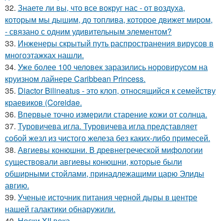
32.
Знаете ли вы, что все вокруг нас - от воздуха,
которым мы дышим, до топлива, которое движет миром,
- связано с одним удивительным элементом?
33.
Инженеры скрытый путь распространения вирусов в
многоэтажках нашли.
34.
Уже более 100 человек заразились норовирусом на
круизном лайнере Caribbean Princess.
35.
Diactor Bilineatus - это клоп, относящийся к семейству
краевиков (Coreidae.
36.
Впервые точно измерили старение кожи от солнца.
37.
Туровичева игла. Туровичева игла представляет
собой жезл из чистого железа без каких-либо примесей.
38.
Авгиевы конюшни. В древнегреческой мифологии
существовали авгиевы конюшни, которые были
обширными стойлами, принадлежащими царю Элиды
авгию.
39.
Ученые источник питания черной дыры в центре
нашей галактики обнаружили.
40.
Носки XII века.