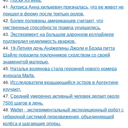
41.
Актриса Анна хилькевич призналась, что ее живот не
пришел в форму после третьих родов.
42.
Более половины американцев считают, что
умственные способности трампа ухудшились.
43.
Эксперимент на большом адронном коллайдере
подтвердил неделимость кварков.
44.
19-Летняя дочь Анджелины Джоли и Брэда питта
Шайло поразила поклонников сходством со своей
знаменитой матерью.
45.
Наталья водянова стала героиней нового номера
журнала Marfa.
46.
Исследователи вращающийся остров в Аргентине
изучают.
47.
Средний умеренно активный человек делает около
7500 шагов в день.
48.
Walter - экспериментальный экспедиционный робот с
гибридной системой передвижения, объединяющей
колёса и шагающие опоры.