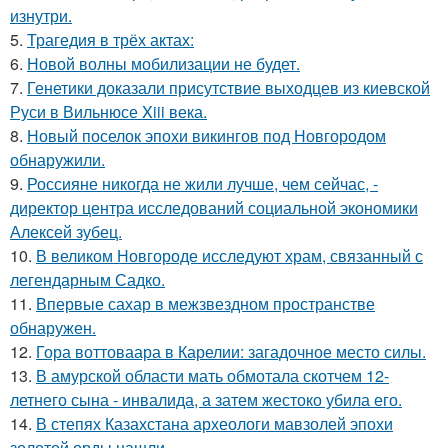
изнутри.
5.
Трагедия в трёх актах:
6.
Новой волны мобилизации не будет.
7.
Генетики доказали присутствие выходцев из киевской
Руси в Вильнюсе Xiii века.
8.
Новый поселок эпохи викингов под Новгородом
обнаружили.
9.
Россияне никогда не жили лучше, чем сейчас, -
директор центра исследований социальной экономики
Алексей зубец.
10.
В великом Новгороде исследуют храм, связанный с
легендарным Садко.
11.
Впервые сахар в межзвездном пространстве
обнаружен.
12.
Гора воттоваара в Карелии: загадочное место силы.
13.
В амурской области мать обмотала скотчем 12-
летнего сына - инвалида, а затем жестоко убила его.
14.
В степях Казахстана археологи мавзолей эпохи
золотой орды нашли.