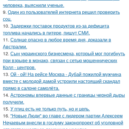
человека, выяснили ученые.
9.
Один из пользователей интернета решил проверить
соц.
10.
Задержки поставок продуктов из-за дефицита
топлива начались в питере, пишут СМИ.
11.
Солнце опасно в любое время дня, доказали в
Австралии.
12.
Сын украинского бизнесмена, который мог погибнуть
при взрыве в монако, связан с сетью мошеннических
Колл - центров.
13.
Ой - ой! На рейсе Москва - Дубай пожилой мужчина
вместе с молодой дамой устроили настоящий скандал
прямо в салоне самолёта.
14.
Астрономы впервые данные с границы черной дыры
получили.
15.
У птиц есть не только путь, но и цель.
16.
"Новые Люди" во главе с лидером партии Алексеем
Нечаевым внесли в госдуму законопроект об уголовной