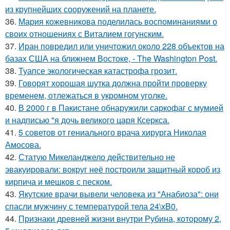
из крупнейших сооружений на планете.
36.
Мария кожевникова поделилась воспоминаниями о
своих отношениях с Виталием гогунским.
37.
Иран повредил или уничтожил около 228 объектов на
базах США на ближнем Востоке, - The Washington Post.
38.
Туапсе экологическая катастрофа грозит.
39.
Говорят хорошая шутка должна пройти проверку
временем, отлежаться в укромном уголке.
40.
В 2000 г в Пакистане обнаружили саркофаг с мумией
и надписью "я дочь великого царя Ксеркса.
41.
5 советов от гениального врача хирурга Николая
Амосова.
42.
Статую Микеланджело действительно не
эвакуировали: вокруг неё построили защитный короб из
кирпича и мешков с песком.
43.
Якутские врачи вывели человека из "Анабиоза": они
спасли мужчину с температурой тела 24\xB0.
44.
Признаки древней жизни внутри Рубина, которому 2,