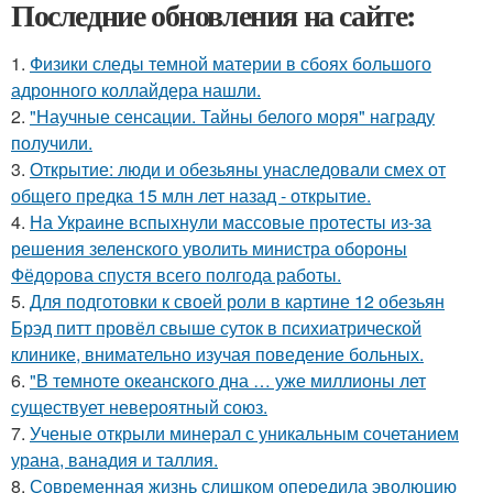
Последние обновления на сайте:
1.
Физики следы темной материи в сбоях большого
адронного коллайдера нашли.
2.
"Научные сенсации. Тайны белого моря" награду
получили.
3.
Открытие: люди и обезьяны унаследовали смех от
общего предка 15 млн лет назад - открытие.
4.
На Украине вспыхнули массовые протесты из-за
решения зеленского уволить министра обороны
Фёдорова спустя всего полгода работы.
5.
Для подготовки к своей роли в картине 12 обезьян
Брэд питт провёл свыше суток в психиатрической
клинике, внимательно изучая поведение больных.
6.
"В темноте океанского дна … уже миллионы лет
существует невероятный союз.
7.
Ученые открыли минерал с уникальным сочетанием
урана, ванадия и таллия.
8.
Современная жизнь слишком опередила эволюцию