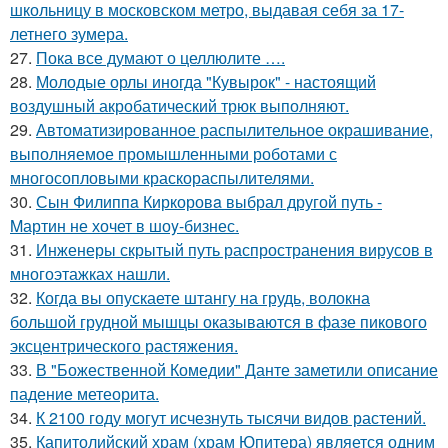
школьницу в московском метро, выдавая себя за 17-
летнего зумера.
27.
Пока все думают о целлюлите ….
28.
Молодые орлы иногда "Кувырок" - настоящий
воздушный акробатический трюк выполняют.
29.
Автоматизированное распылительное окрашивание,
выполняемое промышленными роботами с
многосопловыми краскораспылителями.
30.
Сын Филиппa Киркоровa выбрал другой путь -
Mартин не хочет в шоy-бизнес.
31.
Инженеры скрытый путь распространения вирусов в
многоэтажках нашли.
32.
Когда вы опускаете штангу на грудь, волокна
большой грудной мышцы оказываются в фазе пикового
эксцентрического растяжения.
33.
В "Божественной Комедии" Данте заметили описание
падение метеорита.
34.
К 2100 году могут исчезнуть тысячи видов растений.
35.
Капитолийский храм (храм Юпитера) является одним