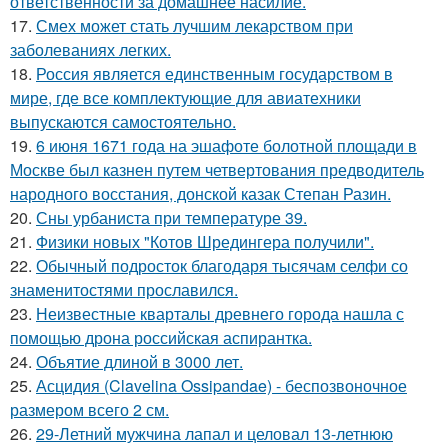
ответственности за домашнее насилие.
17.
Смех может стать лучшим лекарством при
заболеваниях легких.
18.
Россия является единственным государством в
мире, где все комплектующие для авиатехники
выпускаются самостоятельно.
19.
6 июня 1671 года на эшафоте болотной площади в
Москве был казнен путем четвертования предводитель
народного восстания, донской казак Степан Разин.
20.
Сны урбаниста при температуре 39.
21.
Физики новых "Котов Шредингера получили".
22.
Обычный подросток благодаря тысячам селфи со
знаменитостями прославился.
23.
Неизвестные кварталы древнего города нашла с
помощью дрона российская аспирантка.
24.
Объятие длиной в 3000 лет.
25.
Асцидия (Clavelina Ossipandae) - беспозвоночное
размером всего 2 см.
26.
29-Летний мужчина лапал и целовал 13-летнюю