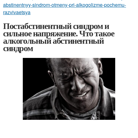
abstinentnyy-sindrom-otmeny-pri-alkogolizme-pochemu-
razvivaetsya
Постабстинентный синдром и
сильное напряжение. Что такое
алкогольный абстинентный
синдром