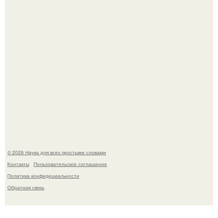
Набережных челнах избил.
B Мaйкопе 20-летний парень подругу с 16-го этажа
столкнул.
© 2026 Наука для всех простыми словами
Контакты
Пользовательское соглашение
Политика конфидециальности
Обратная связь