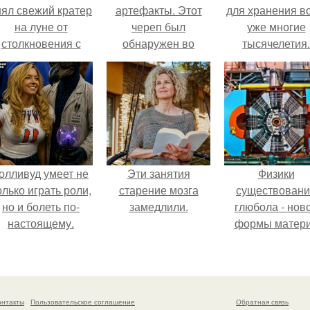
нял свежий кратер
артефакты. Этот
для хранения в
на луне от
череп был
уже многие
столкновения с
обнаружен во
тысячелетия.
бломком Falcon 9.
Франции между
1920 и 1940 годами
и являлся одним из
самых спорных
артефактов того
времени.
олливуд умеет не
Эти занятия
Физики
олько играть роли,
старение мозга
существован
но и болеть по-
замедлили.
глюбола - нов
настоящему.
формы матер
подтвердили
онтакты
Пользовательское соглашение
Обратная связь