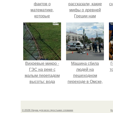
фактов о
рассказали, какие
с
математике,
мифы о древней
которые
Греции нам
понравятся даже
навязало кино.
о
гуманитариям.
Вихревые микро -
Машина сбила
Г
ГЭС на реке с
людей на
т
малым перепадом
пешеходном
высоты: вода
переходе в Омске,
закручивается в
пострадали 8
бетонной камере и
человек.
вращает
вертикальную
© 2026 Наука для всех простыми словами
К
турбину.