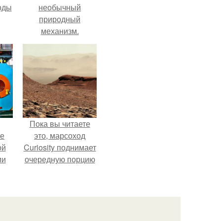
оды
необычный
природный
механизм.
Пока вы читаете
ие
это, марсоход
ой
Curiosity поднимает
ии
очередную порцию
.
красной пыли. 6.