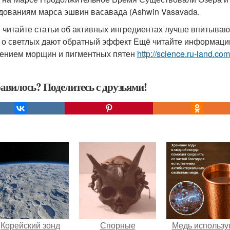
дованиям марса эшвин васавада (Ashwin Vasavada.
 читайте статьи об активных ингредиентах лучше впитывают
 о светлых дают обратный эффект Ещё читайте информацию
ением морщин и пигментных пятен
http://science.ru-land.com/
авилось? Поделитесь с друзьями!
Корейский зонд
Спорные
Медь использу