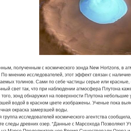
нным, полученным с космического зонда New Horizons, в а
. По мнению исследователей, этот эффект связан с наличие
аемых толинов. Сами по себе частицы серые или красные, 
чный свет так, что при наблюдении атмосфера Плутона каже
 того, зонд обнаружил на поверхности Плутона небольшие у
зшей водой в красном цвете изображены. Ученые пока выя
чная окраска замерзшей воды.
я группа исследователей космического агентства сообщила,
те следы древних озер. "Данные с Марсохода Позволяют Утв
 на Марсе Продолжительное Время Существовали Озера и Ре