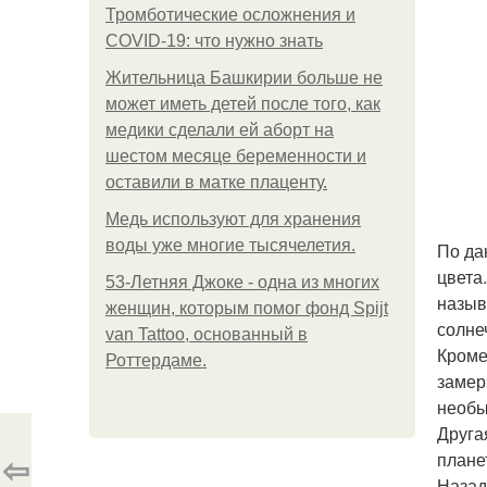
Тромботические осложнения и
COVID-19: что нужно знать
Жительница Башкирии больше не
может иметь детей после того, как
медики сделали ей аборт на
шестом месяце беременности и
оставили в матке плаценту.
Медь используют для хранения
воды уже многие тысячелетия.
По да
цвета
53-Летняя Джоке - одна из многих
назыв
женщин, которым помог фонд Spijt
солне
van Tattoo, основанный в
Кроме
Роттердаме.
замер
необы
Друга
⇦
плане
Назад