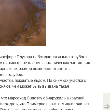
тмосфере Плутона наблюдается дымка голубого
м в атмосфере планеты органических частиц, так
однако их размер позволяет отражать
тся голубой.
частки, покрытые льдом. На снимках участки с
сняют, чем может быть вызвана такая
 что марсоход Curiosity обнаружил на красной
⇨
ерждать, что Примерно 3, 8-3, 3 Миллиарда лет
ки", - заявил сотрудник лаборатории по