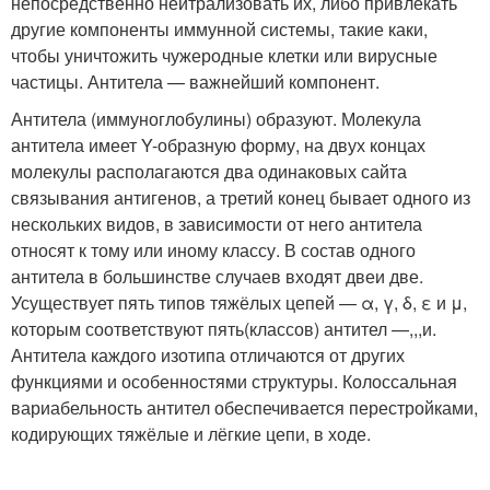
непосредственно нейтрализовать их, либо привлекать
другие компоненты иммунной системы, такие каки,
чтобы уничтожить чужеродные клетки или вирусные
частицы. Антитела — важнейший компонент.
Антитела (иммуноглобулины) образуют. Молекула
антитела имеет Y-образную форму, на двух концах
молекулы располагаются два одинаковых сайта
связывания антигенов, а третий конец бывает одного из
нескольких видов, в зависимости от него антитела
относят к тому или иному классу. В состав одного
антитела в большинстве случаев входят двеи две.
Усуществует пять типов тяжёлых цепей — α, γ, δ, ε и μ,
которым соответствуют пять(классов) антител —,,,и.
Антитела каждого изотипа отличаются от других
функциями и особенностями структуры. Колоссальная
вариабельность антител обеспечивается перестройками,
кодирующих тяжёлые и лёгкие цепи, в ходе.