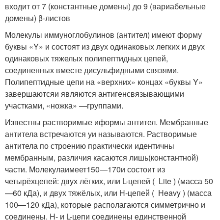
входит от 7 (константные домены) до 9 (вариабельные
домены) β-листов
Молекулы иммуноглобулинов (антител) имеют форму
буквы «Y» и состоят из двух одинаковых легких и двух
одинаковых тяжелых полипептидных цепей,
соединенных вместе дисульфидными связями.
Полипептидные цепи на «верхних» концах «буквы Y»
завершаютсяи являются антигенсвязывающими
участками, «ножка» —группами.
Известны растворимые иформы антител. Мембранные
антитела встречаются уи называются. Растворимые
антитела по строению практически идентичны
мембранным, различия касаются лишь(константной)
части. Молекулаимеет150—170и состоит из
четырёхцепей: двух лёгких, или L-цепей ( Lite ) (масса 50
—60 кДа), и двух тяжёлых, или H-цепей ( Heavy ) (масса
100—120 кДа), которые располагаются симметрично и
соединены. H- и L-цепи соединены единственной