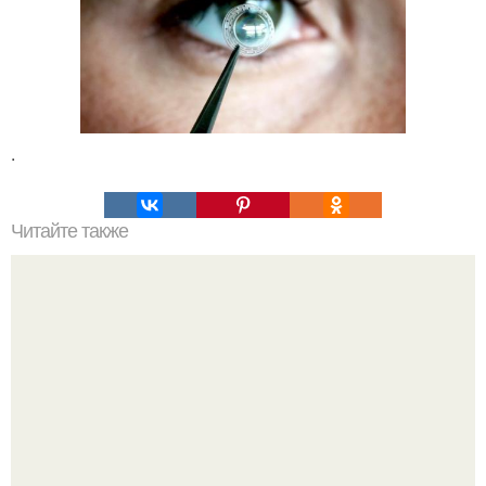
.
Читайте также
Мифические птицы. В мифологии разных стран большое
место занимают образы птиц.