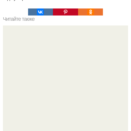
Читайте также
1973 и 2016 год.
9-Лeтний мaльчик из Москвы погиб во время вчерашней