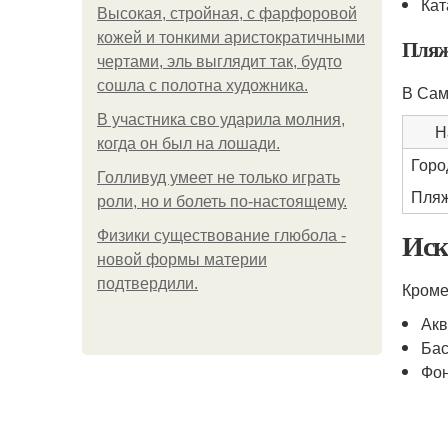
Кат
Высокая, стройная, с фарфоровой
кожей и тонкими аристократичными
Пляж
чертами, эль выглядит так, будто
сошла с полотна художника.
В Сам
В участника сво ударила молния,
Н
когда он был на лошади.
Горо
Голливуд умеет не только играть
Пляж
роли, но и болеть по-настоящему.
Иск
Физики существование глюбола -
новой формы материи
подтвердили.
Кроме
Акв
Бас
Фон