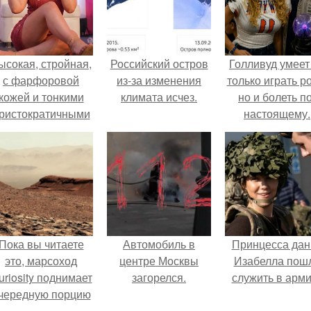
ысокая, стройная,
Российский остров
Голливуд умеет
с фарфоровой
из-за изменения
только играть р
кожей и тонкими
климата исчез.
но и болеть по
ристократичными
настоящему.
чертами, эль
ыглядит так, будто
сошла с полотна
художника.
Пока вы читаете
Автомобиль в
Принцесса дан
это, марсоход
центре Москвы
Изабелла пош
uriosity поднимает
загорелся.
служить в арм
чередную порцию
красной пыли. 6.