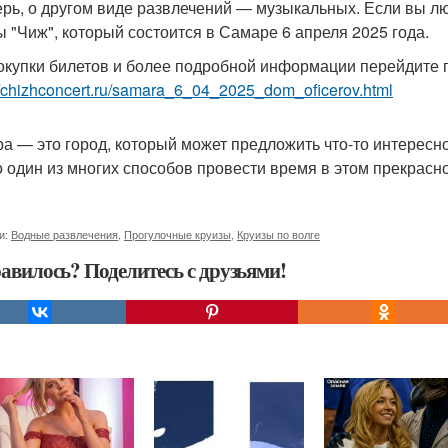
ерь, о другом виде развлечений — музыкальных. Если вы лю
ы "Чиж", который состоится в Самаре 6 апреля 2025 года.
окупки билетов и более подробной информации перейдите п
//chizhconcert.ru/samara_6_04_2025_dom_oficerov.html
а — это город, который может предложить что-то интересн
о один из многих способов провести время в этом прекрасн
и:
Водные развлечения
,
Прогулочные круизы
,
Круизы по волге
авилось? Поделитесь с друзьями!