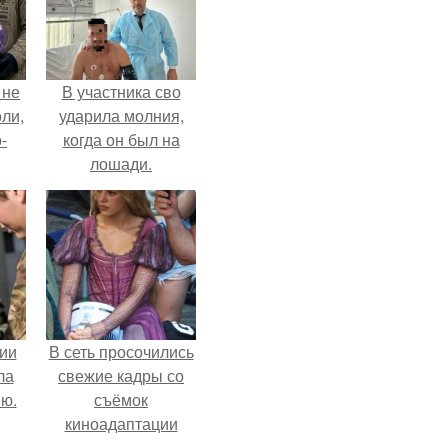
 не
В участника сво
оли,
ударила молния,
-
когда он был на
лошади.
ии
В сеть просочились
ла
свежие кадры со
ию.
съёмок
киноадаптации
"Рапунцель", и всё