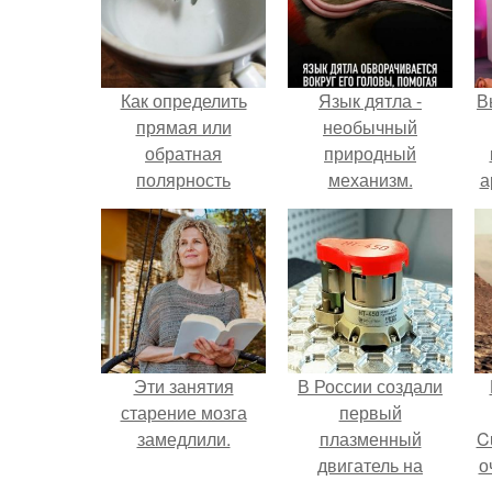
Как определить
Язык дятла -
В
прямая или
необычный
обратная
природный
полярность
механизм.
а
аккумулятора. Как
определить
в
полярность, не
имея приборов.
Эти занятия
В России создали
старение мозга
первый
замедлили.
плазменный
C
двигатель на
о
криптоне.