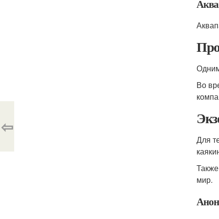
Аква
Аквап
Про
Одним
Во вр
компа
Экз
⇦
Для т
каяки
Также
мир.
Анон