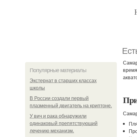
Ест
Самар
время
Популярные материалы
акват
Экстернат в старших классах
школы
При
В России создали первый
плазменный двигатель на криптоне.
Самар
У вич и рака обнаружили
Пля
одинаковый препятствующий
Про
лечению механизм.