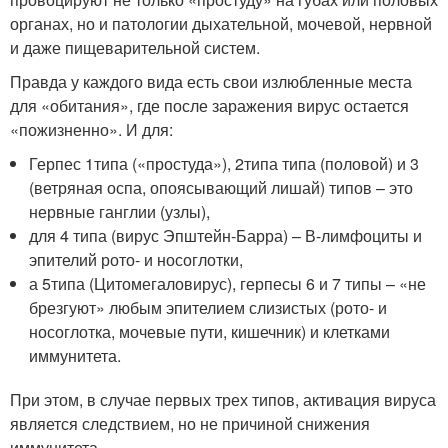
органах, но и патологии дыхательной, мочевой, нервной
и даже пищеварительной систем.
Правда у каждого вида есть свои излюбленные места
для «обитания», где после заражения вирус остается
«пожизненно». И для:
Герпес 1типа («простуда»), 2типа типа (половой) и 3
(ветряная оспа, опоясывающий лишай) типов – это
нервные ганглии (узлы),
для 4 типа (вирус Эпштейн-Барра) – В-лимфоциты и
эпителий рото- и носоглотки,
а 5типа (Цитомегаловирус), герпесы 6 и 7 типы – «не
брезгуют» любым эпителием слизистых (рото- и
носоглотка, мочевые пути, кишечник) и клетками
иммунитета.
При этом, в случае первых трех типов, активация вируса
является следствием, но не причиной снижения
иммунитета.