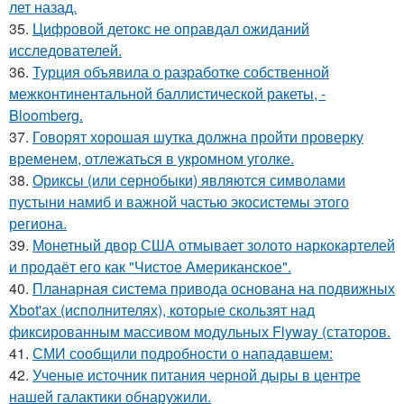
лет назад.
35.
Цифровой детокс не оправдал ожиданий
исследователей.
36.
Турция объявила о разработке собственной
межконтинентальной баллистической ракеты, -
Bloomberg.
37.
Говорят хорошая шутка должна пройти проверку
временем, отлежаться в укромном уголке.
38.
Ориксы (или сернобыки) являются символами
пустыни намиб и важной частью экосистемы этого
региона.
39.
Монетный двор США отмывает золото наркокартелей
и продаёт его как "Чистое Американское".
40.
Планарная система привода основана на подвижных
Xbot'ах (исполнителях), которые скользят над
фиксированным массивом модульных Flyway (статоров.
41.
СМИ сообщили подробности о нападавшем:
42.
Ученые источник питания черной дыры в центре
нашей галактики обнаружили.