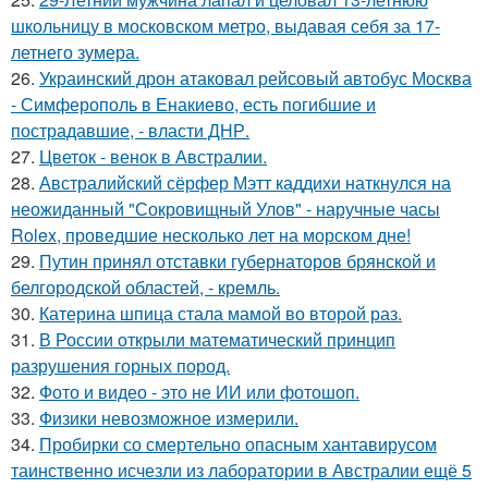
школьницу в московском метро, выдавая себя за 17-
летнего зумера.
26.
Украинский дрон атаковал рейсовый автобус Москва
- Симферополь в Енакиево, есть погибшие и
пострадавшие, - власти ДНР.
27.
Цветок - венок в Австралии.
28.
Австралийский сёрфер Мэтт каддихи наткнулся на
неожиданный "Сокровищный Улов" - наручные часы
Rolex, проведшие несколько лет на морском дне!
29.
Путин принял отставки губернаторов брянской и
белгородской областей, - кремль.
30.
Катерина шпица стала мамой во второй раз.
31.
В России открыли математический принцип
разрушения горных пород.
32.
Фото и видео - это не ИИ или фотошоп.
33.
Физики невозможное измерили.
34.
Пробирки со смертельно опасным хантавирусом
таинственно исчезли из лаборатории в Австралии ещё 5