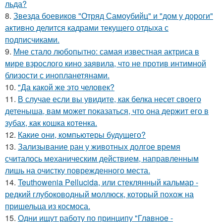
льда?
8.
Звезда боевиков "Отряд Самоубийц" и "дом у дороги"
активно делится кадрами текущего отдыха с
подписчиками.
9.
Мне стало любопытно: самая известная актриса в
мире взрослого кино заявила, что не против интимной
близости с инопланетянами.
10.
"Да какой же это человек?
11.
В случае если вы увидите, как белка несет своего
детеныша, вам может показаться, что она держит его в
зубах, как кошка котенка.
12.
Какие они, компьютеры будущего?
13.
Зализывание ран у животных долгое время
считалось механическим действием, направленным
лишь на очистку поврежденного места.
14.
Teuthowenia Pellucida, или стеклянный кальмар -
редкий глубоководный моллюск, который похож на
пришельца из космоса.
15.
Одни ищут работу по принципу "Глaвноe -