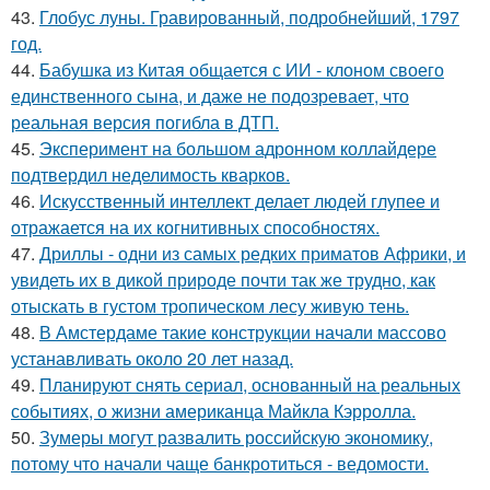
43.
Глобус луны. Гравированный, подробнейший, 1797
год.
44.
Бабушка из Китая общается с ИИ - клоном своего
единственного сына, и даже не подозревает, что
реальная версия погибла в ДТП.
45.
Эксперимент на большом адронном коллайдере
подтвердил неделимость кварков.
46.
Искусственный интеллект делает людей глупее и
отражается на их когнитивных способностях.
47.
Дриллы - одни из самых редких приматов Африки, и
увидеть их в дикой природе почти так же трудно, как
отыскать в густом тропическом лесу живую тень.
48.
В Амстердаме такие конструкции начали массово
устанавливать около 20 лет назад.
49.
Планируют снять сериал, основанный на реальных
событиях, о жизни американца Майкла Кэрролла.
50.
Зумеры могут развалить российскую экономику,
потому что начали чаще банкротиться - ведомости.