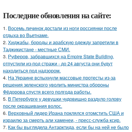
Последние обновления на сайте:
1.
Восемь личинок достали из ноги россиянки после
отдыха во Вьетнаме.
2.
Хиджабы, бороды и арабскую одежду запретили в
Таджикистане - местные СМИ.
3.
Руферов, забравшихся на Empire State Building,
отпустили из-под стражи - до 24 августа они будут
находиться под надзором.
4.
На Украине вспыхнули массовые протесты из-за
решения зеленского уволить министра обороны
Фёдорова спустя всего полгода работы.
5.
В Петербурге у девушки чудовищно раздуло голову
после окрашивания волос.
6.
Верховный лидер Ирана поклялся отомстить США и
израилю за смерть али хаменеи, - пресс-служба ксир.
7.
Как бы выглядела Антарктида, если бы на ней не было