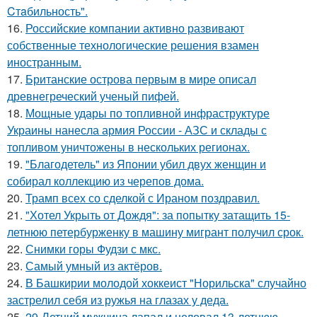
Cтaбильность".
16.
Российские компании активно развивают
собственные технологические решения взамен
иностранным.
17.
Британские острова первым в мире описал
древнегреческий ученый пифей.
18.
Мощные удары по топливной инфраструктуре
Украины нанесла армия России - АЗС и склады с
топливом уничтожены в нескольких регионах.
19.
"Благодетель" из Японии убил двух женщин и
собирал коллекцию из черепов дома.
20.
Трамп всех со сделкой с Ираном поздравил.
21.
"Хотел Укрыть от Дождя": за попытку затащить 15-
летнюю петербурженку в машину мигрант получил срок.
22.
Снимки горы Фудзи с мкс.
23.
Самый умный из актёров.
24.
В Башкирии молодой хоккеист "Норильска" случайно
застрелил себя из ружья на глазах у деда.
25.
29-Летний мужчина лапал и целовал 13-летнюю