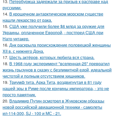
13.
Петербуржца задержали за призыв к расправе над
русскими.
14.
В крошечном антарктическом морском существе
нашли лекарство от рака.
15.
США уже получили более $6 млрд за оружие для
Украины, оплаченное Европой, - постпред США при
Нато уитакер.
16.
Днк раскрыла происхождение половецкой женщины
XII в. с нижнего Дона.
17.
Шесть актёров, которых любила вся страна.
18.
В 1968 году эксперимент "вселенная-25" превратил
жизнь грызунов в сказку с безлимитной едой, идеальной
чистотой и полным отсутствием хищников.
19.
Триумф тита. Арка Тита, воздвигнутая в 81 году
нашей эры в Риме после кончины императора, - это не
просто памятник.
20.
Владимир Путин осмотрел в Жуковском образцы
новой российской авиационной техники - самолеты
ил-114-300, SJ - 100 и МС - 21.