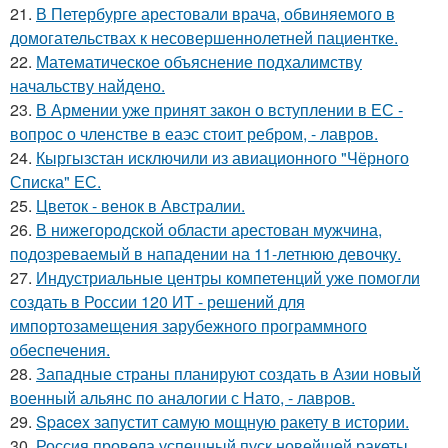
21.
В Петербурге арестовали врача, обвиняемого в
домогательствах к несовершеннолетней пациентке.
22.
Математическое объяснение подхалимству
начальству найдено.
23.
В Армении уже принят закон о вступлении в ЕС -
вопрос о членстве в еаэс стоит ребром, - лавров.
24.
Кыргызстан исключили из авиационного "Чёрного
Списка" ЕС.
25.
Цветок - венок в Австралии.
26.
В нижегородской области арестован мужчина,
подозреваемый в нападении на 11-летнюю девочку.
27.
Индустриальные центры компетенций уже помогли
создать в России 120 ИТ - решений для
импортозамещения зарубежного программного
обеспечения.
28.
Западные страны планируют создать в Азии новый
военный альянс по аналогии с Нато, - лавров.
29.
Spacex запустит самую мощную ракету в истории.
30.
Россия провела успешный пуск новейшей ракеты