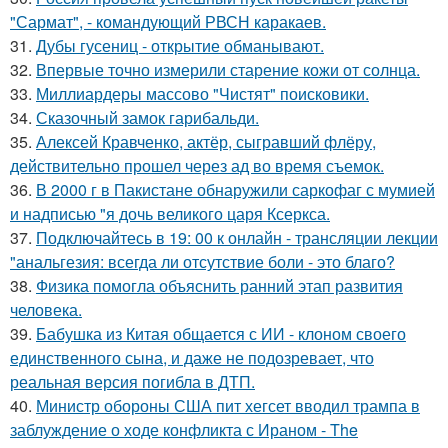
"Сармат", - командующий РВСН каракаев.
31.
Дубы гусениц - открытие обманывают.
32.
Впервые точно измерили старение кожи от солнца.
33.
Миллиардеры массово "Чистят" поисковики.
34.
Сказочный замок гарибальди.
35.
Алексей Кравченко, актёр, сыгравший флёру,
действительно прошел через ад во время съемок.
36.
В 2000 г в Пакистане обнаружили саркофаг с мумией
и надписью "я дочь великого царя Ксеркса.
37.
Подключайтесь в 19: 00 к онлайн - трансляции лекции
"анальгезия: всегда ли отсутствие боли - это благо?
38.
Физика помогла объяснить ранний этап развития
человека.
39.
Бабушка из Китая общается с ИИ - клоном своего
единственного сына, и даже не подозревает, что
реальная версия погибла в ДТП.
40.
Министр обороны США пит хегсет вводил трампа в
заблуждение о ходе конфликта с Ираном - The