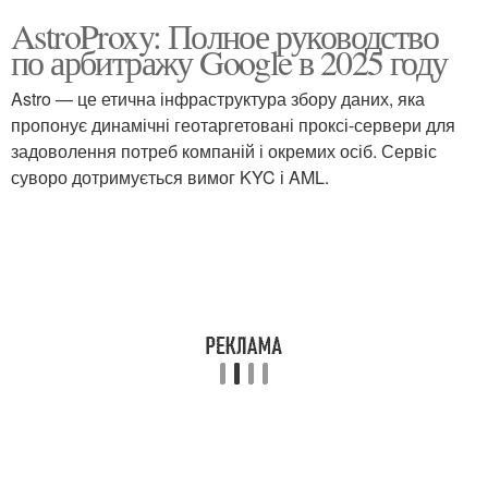
AstroProxy: Полное руководство
по арбитражу Google в 2025 году
Astro — це етична інфраструктура збору даних, яка
пропонує динамічні геотаргетовані проксі-сервери для
задоволення потреб компаній і окремих осіб. Сервіс
суворо дотримується вимог KYC і AML.