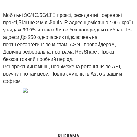
Мобільні 3G/4G/5G/LTE проксі, резидентні і серверні
проксі,Більше 2 мільйонів IP-адрес щомісячно,100+ країн
у видачі,99,9% аптайм,Лише білі попередньо вибрані IP-
адреси,До 250 одночасних підключень на
порт,Геотаргетинг по містам, ASN і провайдерам,
Довічна реферальна програма RevShare ,Проксі
безкоштовний пробний період.
Всі проксі динамічні, необмежена ротація IP по API,
вручну і по таймеру. Повна сумісність Astro з вашим
софтом.