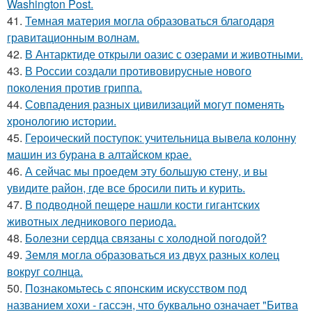
Washington Post.
41.
Темная материя могла образоваться благодаря
гравитационным волнам.
42.
В Антарктиде открыли оазис с озерами и животными.
43.
В России создали противовирусные нового
поколения против гриппа.
44.
Совпадения разных цивилизаций могут поменять
хронологию истории.
45.
Героический поступок: учительница вывела колонну
машин из бурана в алтайском крае.
46.
А сейчас мы проедем эту большую стену, и вы
увидите район, где все бросили пить и курить.
47.
В подводной пещере нашли кости гигантских
животных ледникового периода.
48.
Болезни сердца связаны с холодной погодой?
49.
Земля могла образоваться из двух разных колец
вокруг солнца.
50.
Познакомьтесь с японским искусством под
названием хохи - гассэн, что буквально означает "Битва