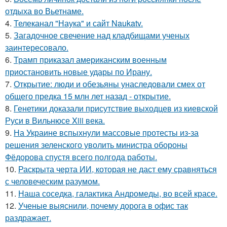
отдыха во Вьетнаме.
4.
Телеканал "Наука" и сайт Naukatv.
5.
Загадочное свечение над кладбищами ученых
заинтересовало.
6.
Трамп приказал американским военным
приостановить новые удары по Ирану.
7.
Открытие: люди и обезьяны унаследовали смех от
общего предка 15 млн лет назад - открытие.
8.
Генетики доказали присутствие выходцев из киевской
Руси в Вильнюсе Xiii века.
9.
На Украине вспыхнули массовые протесты из-за
решения зеленского уволить министра обороны
Фёдорова спустя всего полгода работы.
10.
Раскрыта черта ИИ, которая не даст ему сравняться
с человеческим разумом.
11.
Наша соседка, галактика Андромеды, во всей красе.
12.
Ученые выяснили, почему дорога в офис так
раздражает.