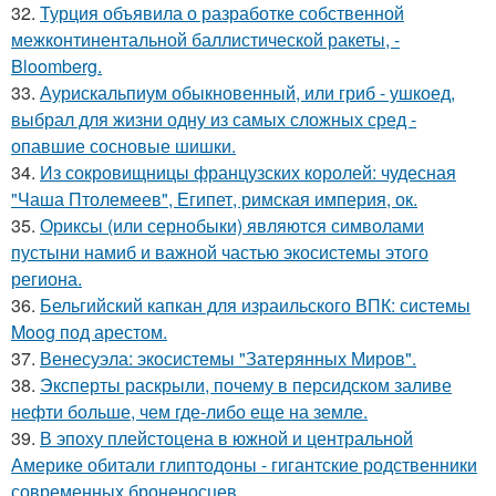
32.
Турция объявила о разработке собственной
межконтинентальной баллистической ракеты, -
Bloomberg.
33.
Аурискальпиум обыкновенный, или гриб - ушкоед,
выбрал для жизни одну из самых сложных сред -
опавшие сосновые шишки.
34.
Из сокровищницы французских королей: чудесная
"Чаша Птолемеев", Египет, римская империя, ок.
35.
Ориксы (или сернобыки) являются символами
пустыни намиб и важной частью экосистемы этого
региона.
36.
Бельгийский капкан для израильского ВПК: системы
Moog под арестом.
37.
Венесуэла: экосистемы "Затерянных Миров".
38.
Эксперты раскрыли, почему в персидском заливе
нефти больше, чем где-либо еще на земле.
39.
В эпоху плейстоцена в южной и центральной
Америке обитали глиптодоны - гигантские родственники
современных броненосцев.