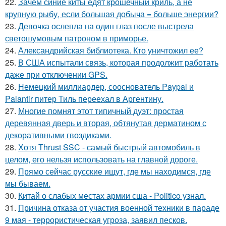
22.
Зачем синие киты едят крошечный криль, а не
крупную рыбу, если большая добыча = больше энергии?
23.
Девочка ослепла на один глаз после выстрела
светошумовым патроном в приморье.
24.
Александрийская библиотека. Кто уничтожил ее?
25.
В США испытали связь, которая продолжит работать
даже при отключении GPS.
26.
Немецкий миллиардер, сооснователь Paypal и
Palantir питер Тиль переехал в Аргентину.
27.
Многие помнят этот типичный дуэт: простая
деревянная дверь и вторая, обтянутая дерматином с
декоративными гвоздиками.
28.
Хотя Thrust SSC - самый быстрый автомобиль в
целом, его нельзя использовать на главной дороге.
29.
Прямо сейчас русские ищут, где мы находимся, где
мы бываем.
30.
Китай о слабых местах армии сша - Politico узнал.
31.
Причина отказа от участия военной техники в параде
9 мая - террористическая угроза, заявил песков.