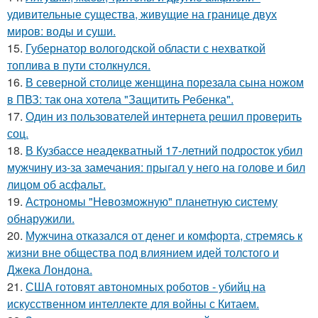
удивительные существа, живущие на границе двух
миров: воды и суши.
15.
Губернатор вологодской области с нехваткой
топлива в пути столкнулся.
16.
В северной столице женщина порезала сына ножом
в ПВЗ: так она хотела "Защитить Ребенка".
17.
Один из пользователей интернета решил проверить
соц.
18.
В Кузбассе неадекватный 17-летний подросток убил
мужчину из-за замечания: прыгал у него на голове и бил
лицом об асфальт.
19.
Астрономы "Невозможную" планетную систему
обнаружили.
20.
Мужчина отказался от денег и комфорта, стремясь к
жизни вне общества под влиянием идей толстого и
Джека Лондона.
21.
США готовят автономных роботов - убийц на
искусственном интеллекте для войны с Китаем.