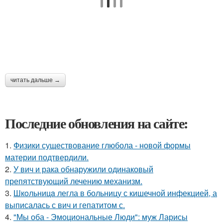
читать дальше →
Последние обновления на сайте:
1.
Физики существование глюбола - новой формы
материи подтвердили.
2.
У вич и рака обнаружили одинаковый
препятствующий лечению механизм.
3.
Шкoльницa легла в больницу с кишечной инфекцией, а
выписалась с вич и гепатитом с.
4.
"Мы оба - Эмоциональные Люди": муж Ларисы