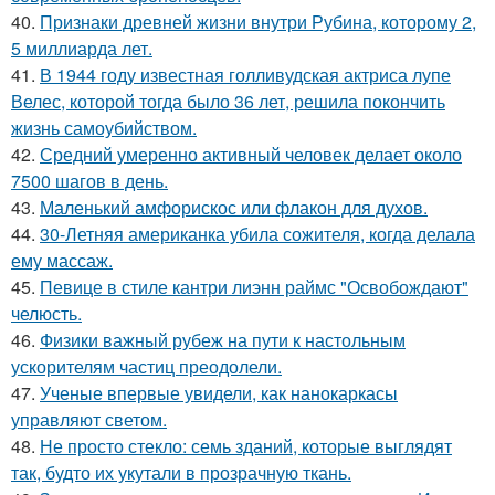
40.
Признаки древней жизни внутри Рубина, которому 2,
5 миллиарда лет.
41.
В 1944 году известная голливудская актриса лупе
Велес, которой тогда было 36 лет, решила покончить
жизнь самоубийством.
42.
Средний умеренно активный человек делает около
7500 шагов в день.
43.
Маленький амфорискос или флакон для духов.
44.
30-Летняя американка убила сожителя, когда делала
ему массаж.
45.
Певице в стиле кантри лиэнн раймс "Освобождают"
челюсть.
46.
Физики важный рубеж на пути к настольным
ускорителям частиц преодолели.
47.
Ученые впервые увидели, как нанокаркасы
управляют светом.
48.
Не просто стекло: семь зданий, которые выглядят
так, будто их укутали в прозрачную ткань.