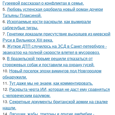
Гузеевой рассказал о конфликтах в семье.
5.
Любовь успенская одобрила новый роман дочери
Татьяны Плаксиной.
6.
Ископаемые кости раскрыли, как вымирали
саблезубые тигры.
7.
Генетики доказали присутствие выходцев из киевской
Руси в Вильнюсе Xiii века.
8.
Жуткое ДТП случилось на ЗСД в Санкт-петербурге -
эвакуатор на полной скорости влетел в мусоровоз.
9.
В бразильской тюрьме решили отказаться от
сторожевых собак и поставили на охрану гусей.
10.
Новый поселок эпохи викингов под Новгородом
обнаружили.
11.
Тут даже мы не знаем, как комментировать.
12.
Раскрыта черта ИИ, которая не даст ему сравняться
с человеческим разумом.
13.
Секретные документы британской армии на свалке
нашли.
14.
Лягушки, жабы, тритоны и другие амфибии -